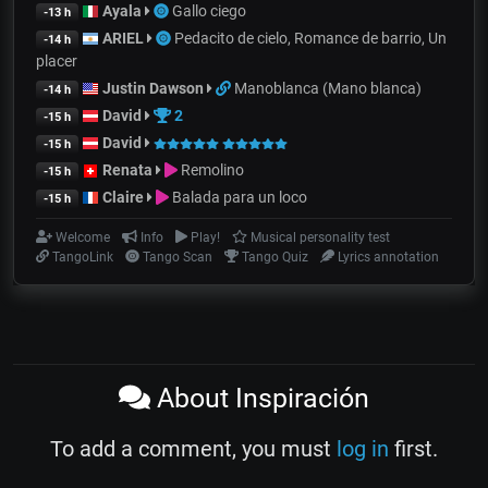
Ayala
Gallo ciego
-13 h
ARIEL
Pedacito de cielo, Romance de barrio, Un
-14 h
placer
Justin Dawson
Manoblanca (Mano blanca)
-14 h
David
2
-15 h
David
-15 h
Renata
Remolino
-15 h
Claire
Balada para un loco
-15 h
Welcome
Info
Play!
Musical personality test
TangoLink
Tango Scan
Tango Quiz
Lyrics annotation
About Inspiración
To add a comment, you must
log in
first.