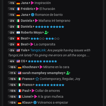
Jana
Inspiración
-1 h
Frédéric
El huracán
-1 h
Jana
Romance de barrio
-1 h
Daniela
Mañana iré temprano
-2 h
Daniela
-2 h
Roberto Moya
-2 h
Beat
-2 h
Beat
La cumparsita
-2 h
Yale
TangoLink
:
Are people having issues with
-3 h
TangoLink lately? Its giving me errors on all the songs....
CG
-6 h
Khochnav
Mírame en la cara
-10 h
sarah mamphey smamphey
-11 h
Franco
Contemporary, Regular, Joy
-12 h
Franco
-12 h
Paul
Collar de amores
-13 h
Lionel
A la gran muñeca
-13 h
Klaus
Volvamos a empezar
-13 h