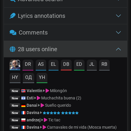
Lyrics annotations
Comments
28 users online
DR
AS
EL
DB
ED
JL
RB
HY
OД
YH
Valentin
Milongón
Now
Esti
Muchachita buena (2)
Now
Danai
Sueño querido
Now
Davina
Now
andrzej
Tic tac
Now
Davina
Carnavales de mi vida (Mosca muerta)
Now