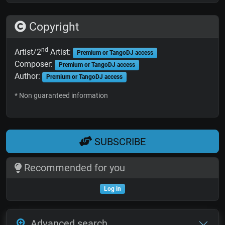
Copyright
nd
Artist/2
Artist:
Premium or TangoDJ access
Composer:
Premium or TangoDJ access
Author:
Premium or TangoDJ access
* Non guaranteed information
SUBSCRIBE
Recommended for you
Log in
Advanced search