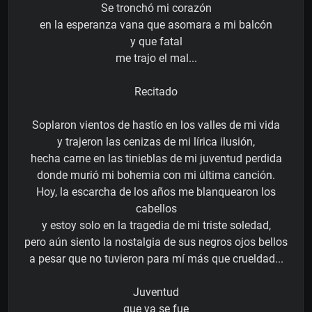
Se tronchó mi corazón
en la esperanza vana que asomara a mi balcón
y que fatal
me trajo el mal...
Recitado
Soplaron vientos de hastío en los valles de mi vida
y trajeron las cenizas de mi lírica ilusión,
hecha carne en las tinieblas de mi juventud perdida
donde murió mi bohemia con mi última canción.
Hoy, la escarcha de los años me blanquearon los
cabellos
y estoy solo en la tragedia de mi triste soledad,
pero aún siento la nostalgia de sus negros ojos bellos
a pesar que no tuvieron para mí más que crueldad...
Juventud
que ya se fue