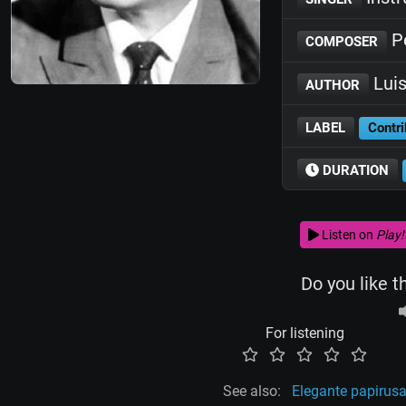
Pe
COMPOSER
Luis
AUTHOR
LABEL
Contri
DURATION
Listen on
Play!
Do you like t
For listening
See also:
Elegante papirus