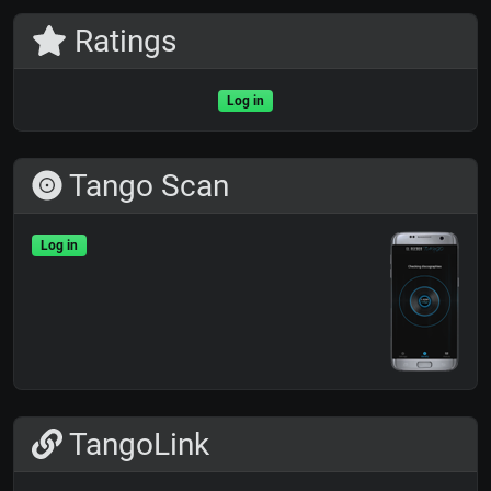
Ratings
Log in
Tango Scan
Log in
TangoLink