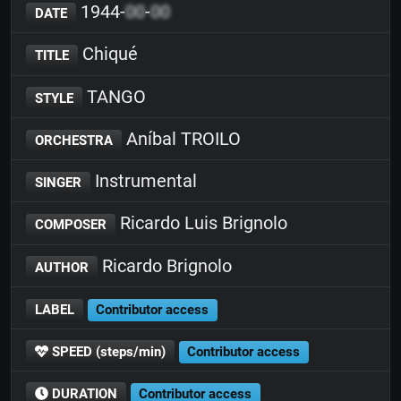
1944-
00
-
00
DATE
Chiqué
TITLE
TANGO
STYLE
Aníbal TROILO
ORCHESTRA
Instrumental
SINGER
Ricardo Luis Brignolo
COMPOSER
Ricardo Brignolo
AUTHOR
LABEL
Contributor access
SPEED (steps/min)
Contributor access
DURATION
Contributor access