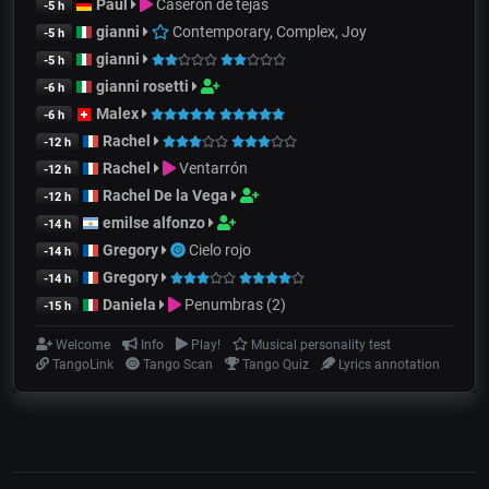
Paul
Caserón de tejas
-5 h
gianni
Contemporary, Complex, Joy
-5 h
gianni
-5 h
gianni rosetti
-6 h
Malex
-6 h
Rachel
-12 h
Rachel
Ventarrón
-12 h
Rachel De la Vega
-12 h
emilse alfonzo
-14 h
Gregory
Cielo rojo
-14 h
Gregory
-14 h
Daniela
Penumbras (2)
-15 h
Welcome
Info
Play!
Musical personality test
TangoLink
Tango Scan
Tango Quiz
Lyrics annotation