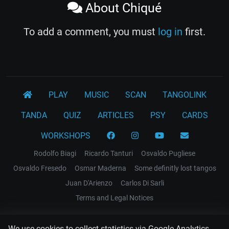
About Chiqué
To add a comment, you must
log in
first.
PLAY
MUSIC
SCAN
TANGOLINK
TANDA
QUIZ
ARTICLES
PSY
CARDS
WORKSHOPS
Rodolfo Biagi
Ricardo Tanturi
Osvaldo Pugliese
Osvaldo Fresedo
Osmar Maderna
Some definitly lost tangos
Juan D'Arienzo
Carlos Di Sarli
Terms and Legal Notices
EL RECODO TANGO
We use cookies to collect statistics via Google Analytics.