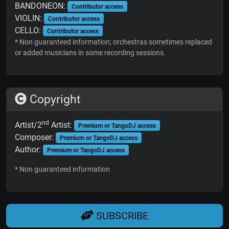
BANDONEON:
Contributor access
VIOLIN:
Contributor access
CELLO:
Contributor access
* Non guaranteed information; orchestras sometimes replaced
or added musicians in some recording sessions.
Copyright
nd
Artist/2
Artist:
Premium or TangoDJ access
Composer:
Premium or TangoDJ access
Author:
Premium or TangoDJ access
* Non guaranteed information
SUBSCRIBE