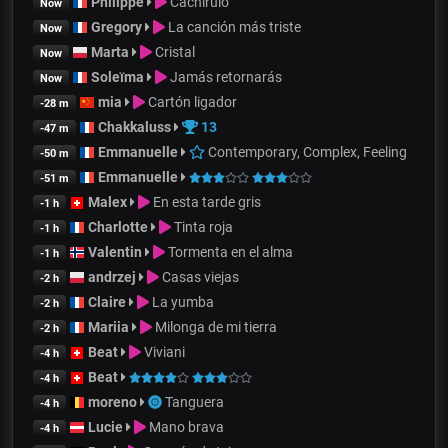
Philippe
Cachirulo
Now
Gregory
La canción más triste
Now
Marta
Cristal
Now
Soleïma
Jamás retornarás
Now
mia
Cartón ligador
-28 m
Chakkaluss
13
-47 m
Emmanuelle
Contemporary, Complex, Feeling
-50 m
Emmanuelle
-51 m
Malex
En esta tarde gris
-1 h
Charlotte
Tinta roja
-1 h
Valentin
Tormenta en el alma
-1 h
andrzej
Casas viejas
-2 h
Claire
La yumba
-2 h
Mariia
Milonga de mi tierra
-2 h
Beat
Viviani
-4 h
Beat
-4 h
moreno
Tanguera
-4 h
Lucie
Mano brava
-4 h