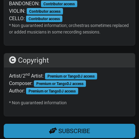
BANDONEON:
Contributor access
VIOLIN:
Contributor access
CELLO:
Contributor access
* Non guaranteed information; orchestras sometimes replaced
or added musicians in some recording sessions.
Copyright
nd
Artist/2
Artist:
Premium or TangoDJ access
Composer:
Premium or TangoDJ access
Author:
Premium or TangoDJ access
* Non guaranteed information
SUBSCRIBE