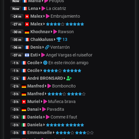
Mariia
Piropos
Now
Lena
La cicatriz
Now
Malex
Embrujamiento
-24 m
Malex
-27 m
Khochnav
Rawson
-30 m
Chakkaluss
13
-35 m
Denis
Ventarrón
-36 m
Esti
Angel Vargas el ruiseñor
-37 m
Cecile
En este rincón amigo
-1 h
Cecile
-1 h
André BRONSARD
-2 h
Manfred
Bomboncito
-2 h
Manfred
-3 h
Muriel
Muñeca brava
-3 h
Danai
Pavadita
-3 h
Daniela
Comme il faut
-3 h
Daniela
-3 h
Emmanuelle
-3 h