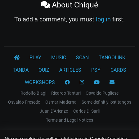
About Chiqué
To add a comment, you must
log in
first.
PLAY
MUSIC
SCAN
TANGOLINK
TANDA
QUIZ
ARTICLES
PSY
CARDS
WORKSHOPS
Rodolfo Biagi
Ricardo Tanturi
Osvaldo Pugliese
Osvaldo Fresedo
Osmar Maderna
Some definitly lost tangos
Juan D'Arienzo
Carlos Di Sarli
Terms and Legal Notices
EL RECODO TANGO
We use cookies to collect statistics via Google Analytics.