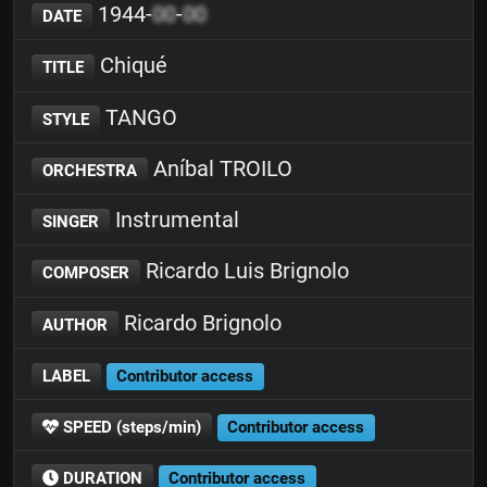
1944-
00
-
00
DATE
Chiqué
TITLE
TANGO
STYLE
Aníbal TROILO
ORCHESTRA
Instrumental
SINGER
Ricardo Luis Brignolo
COMPOSER
Ricardo Brignolo
AUTHOR
LABEL
Contributor access
SPEED (steps/min)
Contributor access
DURATION
Contributor access