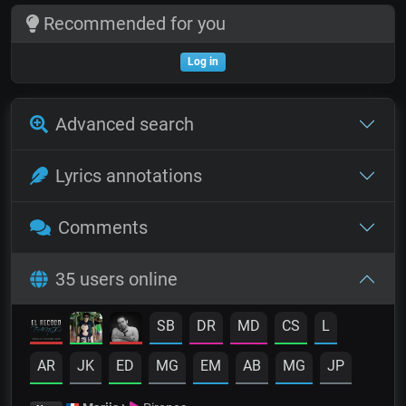
Recommended for you
Log in
Advanced search
Lyrics annotations
Comments
35 users online
SB
DR
MD
CS
L
AR
JK
ED
MG
EM
AB
MG
JP