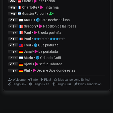
Lucie
Inspiración
-5 h
Charlotte
Tinta roja
-5 h
Gastón Falconi
-9 h
ARIEL
Esta noche de luna
-11 h
Gregory
Pabellón de las rosas
-13 h
Paul
Silueta porteña
-14 h
Paul
-14 h
Fred
Que pinturita
-15 h
Jana
La puñalada
-15 h
Mario
Orlando Goñi
-16 h
Gjoni
Se fue Taborda
-16 h
Phil
Decime Dios dónde estás
-16 h
Welcome
Info
Play!
Musical personality test
TangoLink
Tango Scan
Tango Quiz
Lyrics annotation