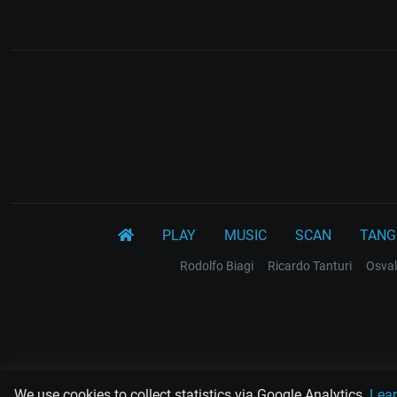
PLAY
MUSIC
SCAN
TANG
Rodolfo Biagi
Ricardo Tanturi
Osval
We use cookies to collect statistics via Google Analytics.
Lea