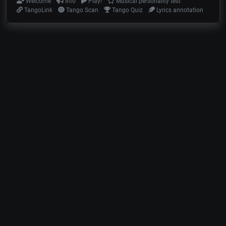
Welcome
Info
Play!
Musical personality test
TangoLink
Tango Scan
Tango Quiz
Lyrics annotation