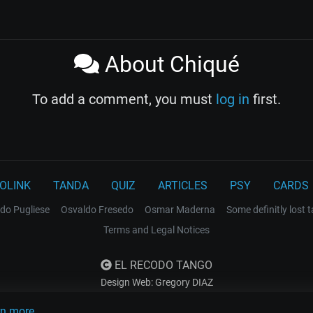
About Chiqué
To add a comment, you must
log in
first.
OLINK
TANDA
QUIZ
ARTICLES
PSY
CARDS
do Pugliese
Osvaldo Fresedo
Osmar Maderna
Some definitly lost 
Terms and Legal Notices
EL RECODO TANGO
Design Web: Gregory DIAZ
rn more