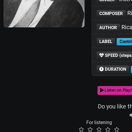
Ri
COMPOSER
Rica
AUTHOR
LABEL
Contri
SPEED (steps
DURATION
Listen on
Play!
Do you like t
For listening