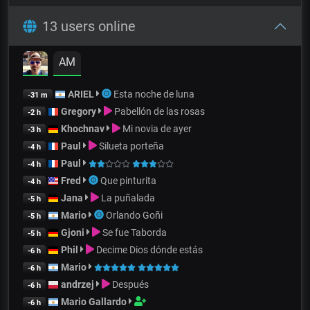
13 users online
AM
ARIEL
Esta noche de luna
-31 m
Gregory
Pabellón de las rosas
-2 h
Khochnav
Mi novia de ayer
-3 h
Paul
Silueta porteña
-4 h
Paul
-4 h
Fred
Que pinturita
-4 h
Jana
La puñalada
-5 h
Mario
Orlando Goñi
-5 h
Gjoni
Se fue Taborda
-5 h
Phil
Decime Dios dónde estás
-6 h
Mario
-6 h
andrzej
Después
-6 h
Mario Gallardo
-6 h