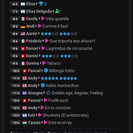
Elías
2
-6 h
Elías Delgado
-7 h
Cecile
Vida querida
-8 h
Andi
Comme il faut
-8 h
Aarón
-8 h
Frédéric
Que importa eso ahora!!!
-8 h
Daniel
Lagrimitas de mi corazón
-9 h
Daniel
-9 h
Davina
Tabaco
-9 h
Pascal
Milonga triste
-10 h
Andy
-11 h
Andy
Adiós muchachos
-11 h
Giorgos
Golden age, Regular, Feeling
-11 h
Pascal
Fuelle azul
-12 h
Andy
En tu corazon
-12 h
Esti
Shusheta (El aristócrata)
-13 h
Tamás
Este es el rey
-13 h