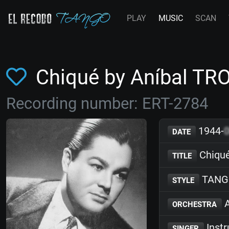
PLAY
MUSIC
SCAN
Chiqué by Aníbal TR
Recording number: ERT-2784
1944-
DATE
Chiqu
TITLE
TANG
STYLE
A
ORCHESTRA
Inst
SINGER