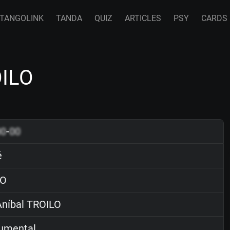
TANGOLINK
TANDA
QUIZ
ARTICLES
PSY
CARDS
OILO
00
-
00
é
O
níbal TROILO
rumental