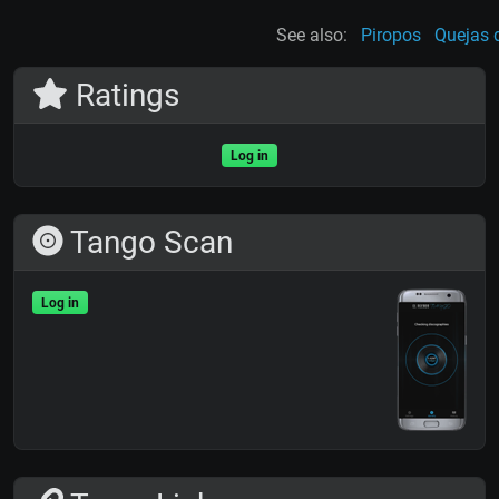
See also:
Piropos
Quejas 
Ratings
Log in
Tango Scan
Log in