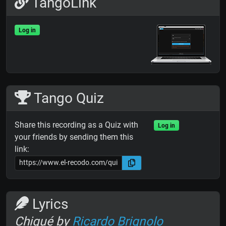
TangoLink
Log in
Tango Quiz
Share this recording as a Quiz with
Log in
your friends by sending them this
link:
Lyrics
Chiqué by
Ricardo Brignolo