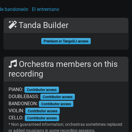
de bandoneón
El entrerriano
Tanda Builder
Premium or TangoDJ access
Orchestra members on this
recording
PIANO:
Contributor access
DOUBLEBASS:
Contributor access
BANDONEON:
Contributor access
VIOLIN:
Contributor access
CELLO:
Contributor access
* Non guaranteed information; orchestras sometimes replaced
or added musicians in some recording sessions.