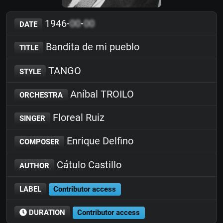
1946-
00
-
00
DATE
Bandita de mi pueblo
TITLE
TANGO
STYLE
Aníbal TROILO
ORCHESTRA
Floreal Ruiz
SINGER
Enrique Delfino
COMPOSER
Cátulo Castillo
AUTHOR
LABEL
Contributor access
DURATION
Contributor access