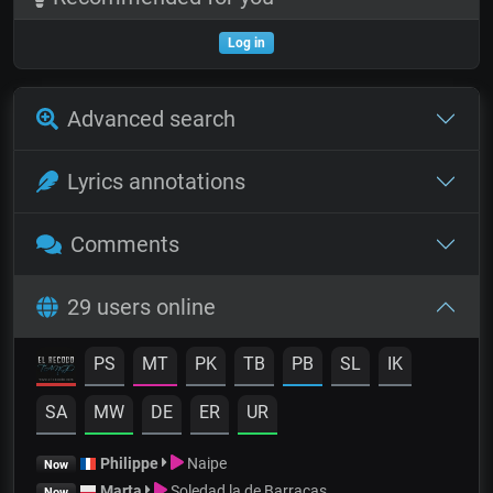
Log in
Advanced search
Lyrics annotations
Comments
29 users online
PS
MT
PK
TB
PB
SL
IK
SA
MW
DE
ER
UR
Philippe
Naipe
Now
Marta
Soledad la de Barracas
Now