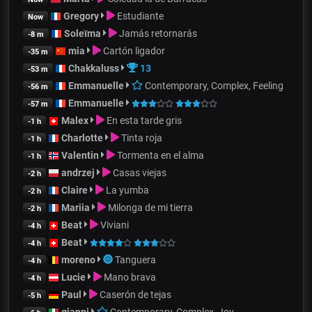
Gregory
Estudiante
Now
Soleïma
Jamás retornarás
-8 m
mia
Cartón ligador
-35 m
Chakkaluss
13
-53 m
Emmanuelle
Contemporary, Complex, Feeling
-56 m
Emmanuelle
-57 m
Malex
En esta tarde gris
-1 h
Charlotte
Tinta roja
-1 h
Valentin
Tormenta en el alma
-1 h
andrzej
Casas viejas
-2 h
Claire
La yumba
-2 h
Mariia
Milonga de mi tierra
-2 h
Beat
Viviani
-4 h
Beat
-4 h
moreno
Tanguera
-4 h
Lucie
Mano brava
-4 h
Paul
Caserón de tejas
-5 h
gianni
Contemporary, Complex, Joy