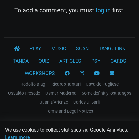
To add a comment, you must
log in
first.
PLAY
MUSIC
SCAN
TANGOLINK
TANDA
QUIZ
ARTICLES
PSY
CARDS
WORKSHOPS
Rodolfo Biagi
Ricardo Tanturi
Osvaldo Pugliese
Osvaldo Fresedo
Osmar Maderna
Some definitly lost tangos
Juan D'Arienzo
Carlos Di Sarli
Terms and Legal Notices
EL RECODO TANGO
We use cookies to collect statistics via Google Analytics.
Design Web: Gregory DIAZ
Learn more