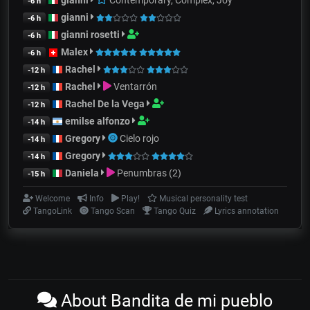
-6 h
gianni
-6 h
gianni rosetti
-6 h
Malex
-6 h
Rachel
-12 h
Rachel
Ventarrón
-12 h
Rachel De la Vega
-12 h
emilse alfonzo
-14 h
Gregory
Cielo rojo
-14 h
Gregory
-14 h
Daniela
Penumbras (2)
-15 h
Welcome
Info
Play!
Musical personality test
TangoLink
Tango Scan
Tango Quiz
Lyrics annotation
About Bandita de mi pueblo