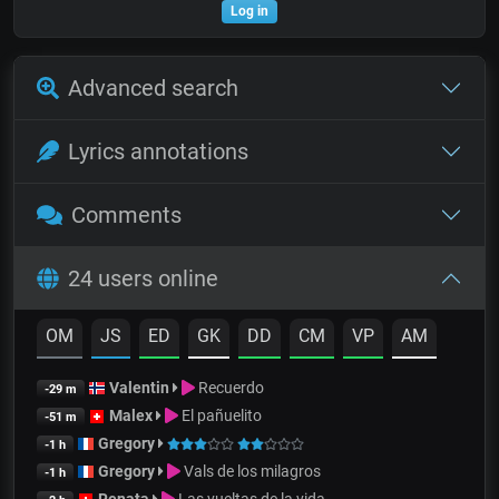
Log in
Advanced search
Lyrics annotations
Comments
24 users online
OM
JS
ED
GK
DD
CM
VP
AM
Valentin
Recuerdo
-29 m
Malex
El pañuelito
-51 m
Gregory
-1 h
Gregory
Vals de los milagros
-1 h
Renata
Las vueltas de la vida