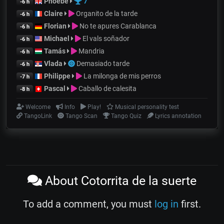
Phoebe
7
-6 h
Claire
Organito de la tarde
-6 h
Florian
No te apures Carablanca
-6 h
Michael
El vals soñador
-6 h
Tamás
Mandria
-6 h
Vlada
Demasiado tarde
-6 h
Philippe
La milonga de mis perros
-7 h
Pascal
Caballo de calesita
-8 h
Welcome
Info
Play!
Musical personality test
TangoLink
Tango Scan
Tango Quiz
Lyrics annotation
About Cotorrita de la suerte
To add a comment, you must
log in
first.