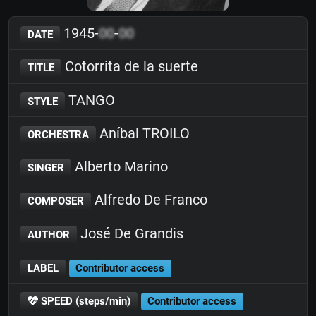
1945-
00
-
00
DATE
Cotorrita de la suerte
TITLE
TANGO
STYLE
Aníbal TROILO
ORCHESTRA
Alberto Marino
SINGER
Alfredo De Franco
COMPOSER
José De Grandis
AUTHOR
LABEL
Contributor access
SPEED (steps/min)
Contributor access