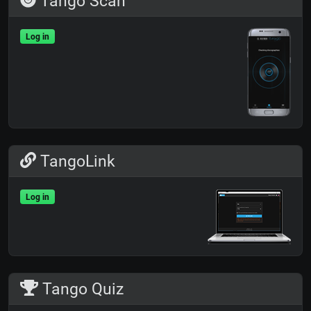
Tango Scan
Log in
TangoLink
Log in
Tango Quiz