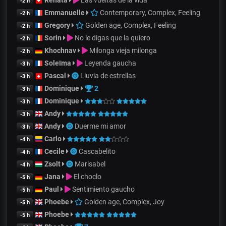
-2 h
Emmanuelle
Contemporary, Complex, Feeling
-2 h
Gregory
Golden age, Complex, Feeling
-2 h
Sorin
No le digas que la quiero
-2 h
Khochnav
Milonga vieja milonga
-2 h
Soleïma
Leyenda gaucha
-3 h
Pascal
Lluvia de estrellas
-3 h
Dominique
2
-3 h
Dominique
-3 h
Andy
-3 h
Andy
Duerme mi amor
-3 h
Carlo
-4 h
Cecile
Cascabelito
-4 h
Zsolt
Marisabel
-4 h
Jana
El choclo
-5 h
Paul
Sentimiento gaucho
-5 h
Phoebe
Golden age, Complex, Joy
-5 h
Phoebe
-5 h