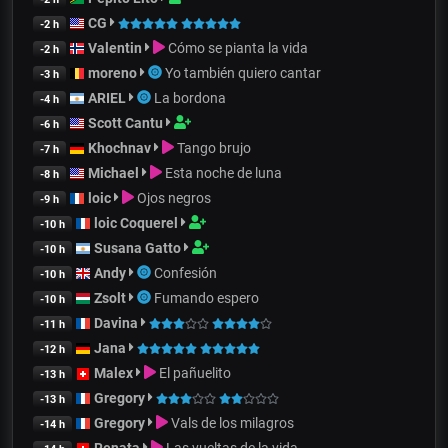
CG
-2 h
Valentin
Cómo se pianta la vida
-2 h
moreno
Yo también quiero cantar
-3 h
ARIEL
La bordona
-4 h
Scott Cantu
-6 h
Khochnav
Tango brujo
-7 h
Michael
Esta noche de luna
-8 h
loic
Ojos negros
-9 h
loic Coquerel
-10 h
Susana Gatto
-10 h
Andy
Confesión
-10 h
Zsolt
Fumando espero
-10 h
Davina
-11 h
Jana
-12 h
Malex
El pañuelito
-13 h
Gregory
-13 h
Gregory
Vals de los milagros
-14 h
Renata
Las vueltas de la vida