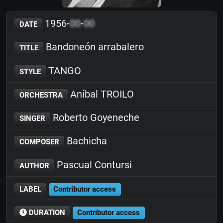
1956-
00
-
00
DATE
Bandoneón arrabalero
TITLE
TANGO
STYLE
Aníbal TROILO
ORCHESTRA
Roberto Goyeneche
SINGER
Bachicha
COMPOSER
Pascual Contursi
AUTHOR
LABEL
Contributor access
DURATION
Contributor access