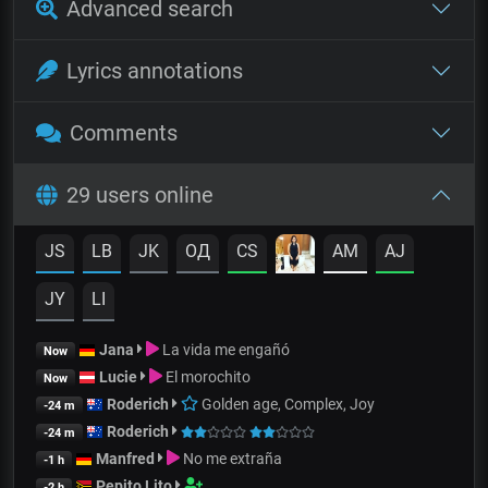
Advanced search
Lyrics annotations
Comments
29 users online
JS
LB
JK
OД
CS
AM
AJ
JY
LI
Jana
La vida me engañó
Now
Lucie
El morochito
Now
Roderich
Golden age, Complex, Joy
-24 m
Roderich
-24 m
Manfred
No me extraña
-1 h
Pepito Lito
-2 h