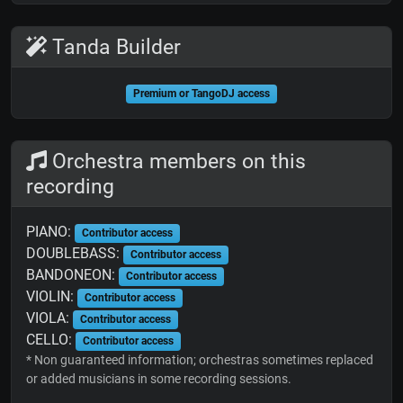
Tanda Builder
Premium or TangoDJ access
Orchestra members on this
recording
PIANO:
Contributor access
DOUBLEBASS:
Contributor access
BANDONEON:
Contributor access
VIOLIN:
Contributor access
VIOLA:
Contributor access
CELLO:
Contributor access
* Non guaranteed information; orchestras sometimes replaced
or added musicians in some recording sessions.