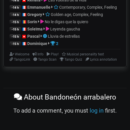
-14 h
Emmanuelle
Contemporary, Complex, Feeling
-14 h
Gregory
Golden age, Complex, Feeling
-14 h
Sorin
No le digas que la quiero
-15 h
Soleïma
Leyenda gaucha
-15 h
Pascal
Lluvia de estrellas
-15 h
Dominique
2
-15 h
Welcome
Info
Play!
Musical personality test
TangoLink
Tango Scan
Tango Quiz
Lyrics annotation
About Bandoneón arrabalero
To add a comment, you must
log in
first.