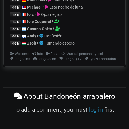
-13 h
Michael
Esta noche de luna
-14 h
loic
Ojos negros
-15 h
loic Coquerel
-15 h
Susana Gatto
-16 h
Andy
Confesión
-16 h
Zsolt
Fumando espero
-16 h
Welcome
Info
Play!
Musical personality test
TangoLink
Tango Scan
Tango Quiz
Lyrics annotation
About Bandoneón arrabalero
To add a comment, you must
log in
first.