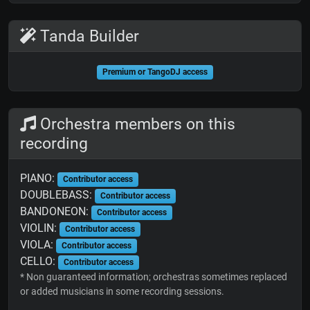
Tanda Builder
Premium or TangoDJ access
Orchestra members on this
recording
PIANO:
Contributor access
DOUBLEBASS:
Contributor access
BANDONEON:
Contributor access
VIOLIN:
Contributor access
VIOLA:
Contributor access
CELLO:
Contributor access
* Non guaranteed information; orchestras sometimes replaced
or added musicians in some recording sessions.