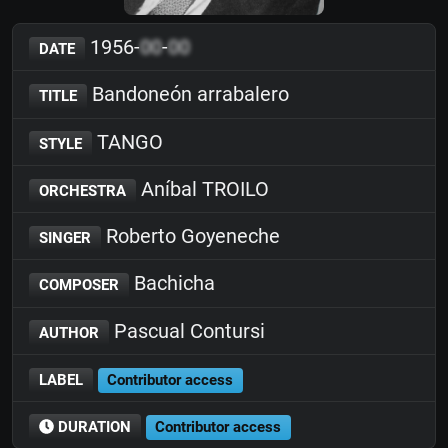
1956-
00
-
00
DATE
Bandoneón arrabalero
TITLE
TANGO
STYLE
Aníbal TROILO
ORCHESTRA
Roberto Goyeneche
SINGER
Bachicha
COMPOSER
Pascual Contursi
AUTHOR
LABEL
Contributor access
DURATION
Contributor access