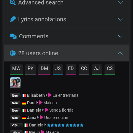
Advanced search
Lyrics annotations
Comments
28 users online
MW
PK
DM
JS
ED
CC
AJ
CS
Elisabeth
La entrerriana
Now
Paul
Malena
Now
Daniela
Senda florida
Now
Jana
Una emoción
Now
Daniela
-10 m
Paul
Malena
-49 m