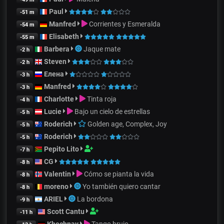
Paul
-51 m
Manfred
Corrientes y Esmeralda
-54 m
Elisabeth
-55 m
Barbera
Jaque mate
-2 h
Steven
-2 h
Елена
-3 h
Manfred
-3 h
Charlotte
Tinta roja
-4 h
Lucie
Bajo un cielo de estrellas
-5 h
Roderich
Golden age, Complex, Joy
-5 h
Roderich
-5 h
Pepito Lito
-7 h
CG
-8 h
Valentin
Cómo se pianta la vida
-8 h
moreno
Yo también quiero cantar
-8 h
ARIEL
La bordona
-9 h
Scott Cantu
-11 h
Khochnav
Tango brujo