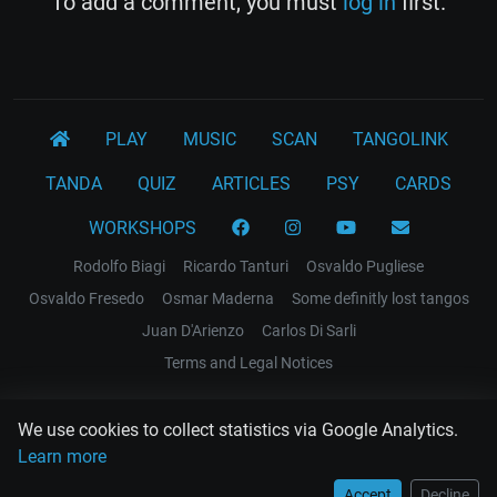
To add a comment, you must
log in
first.
PLAY
MUSIC
SCAN
TANGOLINK
TANDA
QUIZ
ARTICLES
PSY
CARDS
WORKSHOPS
Rodolfo Biagi
Ricardo Tanturi
Osvaldo Pugliese
Osvaldo Fresedo
Osmar Maderna
Some definitly lost tangos
Juan D'Arienzo
Carlos Di Sarli
Terms and Legal Notices
EL RECODO TANGO
We use cookies to collect statistics via Google Analytics.
Design Web: Gregory DIAZ
Learn more
Accept
Decline