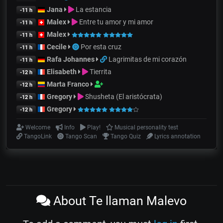
Jana
La estancia
-11 h
Malex
Entre tu amor y mi amor
-11 h
Malex
-11 h
Cecile
Por esta cruz
-11 h
Rafa Johannes
Lagrimitas de mi corazón
-11 h
Elisabeth
Tierrita
-12 h
Marta Franco
-12 h
Gregory
Shusheta (El aristócrata)
-12 h
Gregory
-12 h
Welcome
Info
Play!
Musical personality test
TangoLink
Tango Scan
Tango Quiz
Lyrics annotation
About Te llaman Malevo