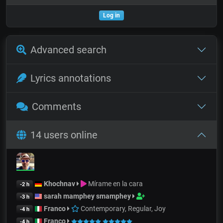
Log in
Advanced search
Lyrics annotations
Comments
14 users online
Khochnav
Mírame en la cara
-2 h
sarah mamphey smamphey
-3 h
Franco
Contemporary, Regular, Joy
-4 h
Franco
-4 h