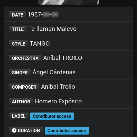
1957-
00
-
00
DATE
Te llaman Malevo
TITLE
TANGO
STYLE
Aníbal TROILO
ORCHESTRA
Ángel Cárdenas
SINGER
Aníbal Troilo
COMPOSER
Homero Expósito
AUTHOR
LABEL
Contributor access
DURATION
Contributor access