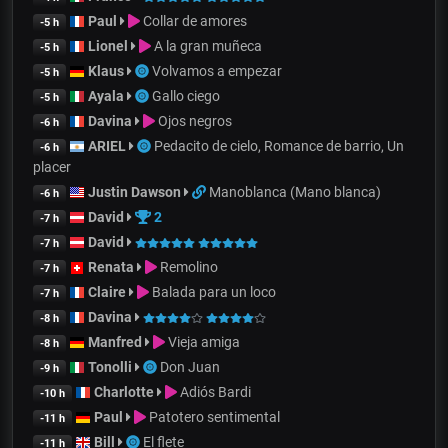
Paul
Collar de amores
-5 h
Lionel
A la gran muñeca
-5 h
Klaus
Volvamos a empezar
-5 h
Ayala
Gallo ciego
-5 h
Davina
Ojos negros
-6 h
ARIEL
Pedacito de cielo, Romance de barrio, Un
-6 h
placer
Justin Dawson
Manoblanca (Mano blanca)
-6 h
David
2
-7 h
David
-7 h
Renata
Remolino
-7 h
Claire
Balada para un loco
-7 h
Davina
-8 h
Manfred
Vieja amiga
-8 h
Tonolli
Don Juan
-9 h
Charlotte
Adiós Bardi
-10 h
Paul
Patotero sentimental
-11 h
Bill
El flete
-11 h