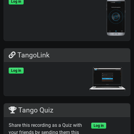
Log in
TangoLink
Log in
Tango Quiz
Share this recording as a Quiz with
Log in
your friends by sending them this