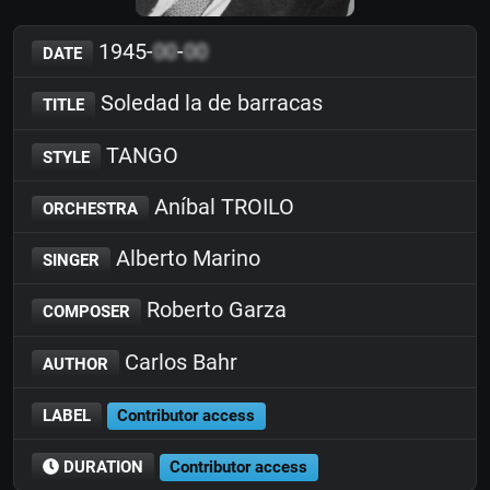
1945-
00
-
00
DATE
Soledad la de barracas
TITLE
TANGO
STYLE
Aníbal TROILO
ORCHESTRA
Alberto Marino
SINGER
Roberto Garza
COMPOSER
Carlos Bahr
AUTHOR
LABEL
Contributor access
DURATION
Contributor access