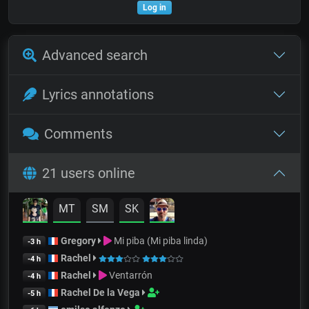
Log in
Advanced search
Lyrics annotations
Comments
21 users online
MT
SM
SK
Gregory
Mi piba (Mi piba linda)
-3 h
Rachel
-4 h
Rachel
Ventarrón
-4 h
Rachel De la Vega
-5 h