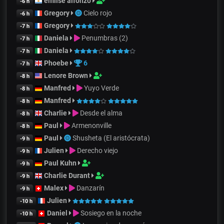
emilse alfonzo
-6 h
Gregory
Cielo rojo
-6 h
Gregory
-7 h
Daniela
Penumbras (2)
-7 h
Daniela
-7 h
Phoebe
6
-7 h
Lenore Brown
-8 h
Manfred
Yuyo Verde
-8 h
Manfred
-8 h
Charlie
Desde el alma
-8 h
Paul
Armenonville
-8 h
Paul
Shusheta (El aristócrata)
-9 h
Julien
Derecho viejo
-9 h
Paul Kuhn
-9 h
Charlie Durant
-9 h
Malex
Danzarín
-9 h
Julien
-10 h
Daniel
Sosiego en la noche
-10 h