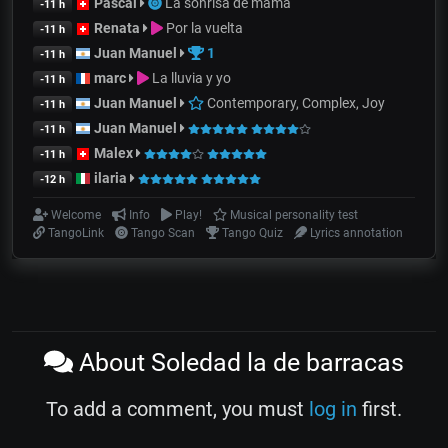
Pascal
La sonrisa de mamá
-11 h
Renata
Por la vuelta
-11 h
Juan Manuel
1
-11 h
marc
La lluvia y yo
-11 h
Juan Manuel
Contemporary, Complex, Joy
-11 h
Juan Manuel
-11 h
Malex
-11 h
ilaria
-12 h
Welcome
Info
Play!
Musical personality test
TangoLink
Tango Scan
Tango Quiz
Lyrics annotation
About Soledad la de barracas
To add a comment, you must
log in
first.