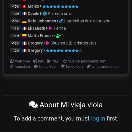
Malex
-10 h
Cecile
Por esta cruz
-10 h
Rafa Johannes
Lagrimitas de mi corazón
-10 h
Elisabeth
Tierrita
-11 h
Marta Franco
-11 h
Gregory
Shusheta (El aristócrata)
-12 h
Gregory
-12 h
Welcome
Info
Play!
Musical personality test
TangoLink
Tango Scan
Tango Quiz
Lyrics annotation
About Mi vieja viola
To add a comment, you must
log in
first.