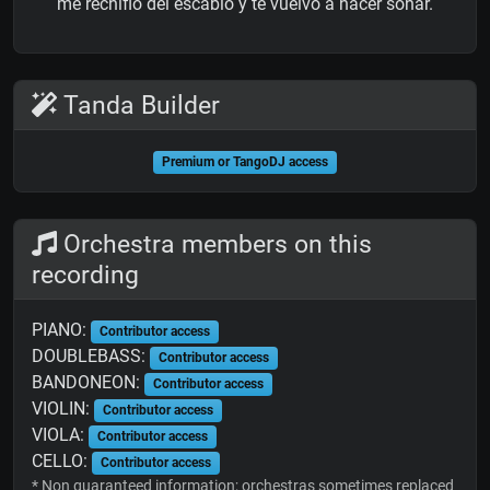
me rechiflo del escabio y te vuelvo a hacer sonar.
Tanda Builder
Premium or TangoDJ access
Orchestra members on this
recording
PIANO:
Contributor access
DOUBLEBASS:
Contributor access
BANDONEON:
Contributor access
VIOLIN:
Contributor access
VIOLA:
Contributor access
CELLO:
Contributor access
* Non guaranteed information; orchestras sometimes replaced