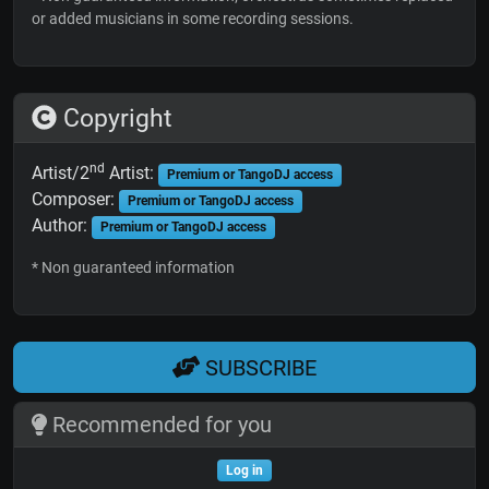
or added musicians in some recording sessions.
Copyright
nd
Artist/2
Artist:
Premium or TangoDJ access
Composer:
Premium or TangoDJ access
Author:
Premium or TangoDJ access
* Non guaranteed information
SUBSCRIBE
Recommended for you
Log in