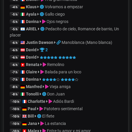
Klaus
Volvamos a empezar
-4 h
Ayala
Gallo ciego
-5 h
Davina
Ojos negros
-5 h
ARIEL
Pedacito de cielo, Romance de barrio, Un
-5 h
placer
Justin Dawson
Manoblanca (Mano blanca)
-6 h
David
2
-6 h
David
-6 h
Renata
Remolino
-6 h
Claire
Balada para un loco
-7 h
Davina
-7 h
Manfred
Vieja amiga
-8 h
Tonolli
Don Juan
-8 h
Charlotte
Adiós Bardi
-10 h
Paul
Patotero sentimental
-10 h
Bill
El flete
-10 h
Jana
La estancia
-10 h
Malex
Entre tu amor y mi amor
-10 h