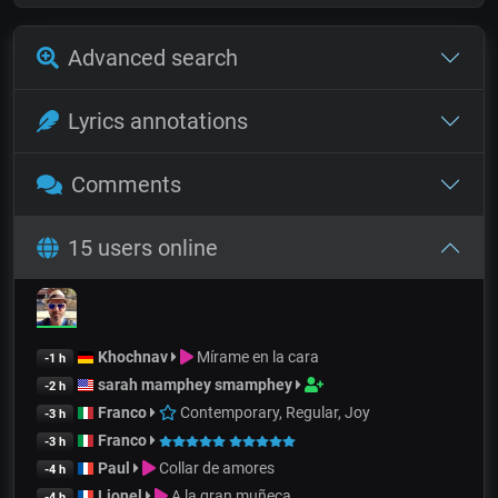
Advanced search
Lyrics annotations
Comments
15 users online
Khochnav
Mírame en la cara
-1 h
sarah mamphey smamphey
-2 h
Franco
Contemporary, Regular, Joy
-3 h
Franco
-3 h
Paul
Collar de amores
-4 h
Lionel
A la gran muñeca
-4 h