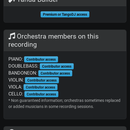
Premium or TangoDJ access
Orchestra members on this
recording
PIANO:
Contributor access
DOUBLEBASS:
Contributor access
BANDONEON:
Contributor access
VIOLIN:
Contributor access
VIOLA:
Contributor access
CELLO:
Contributor access
* Non guaranteed information; orchestras sometimes replaced
or added musicians in some recording sessions.