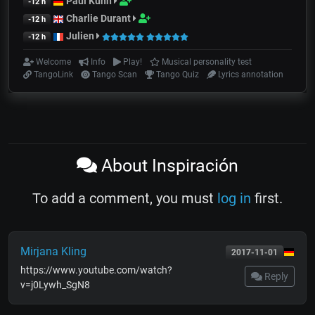
Paul Kuhn
-12 h
Charlie Durant
-12 h
Julien
-12 h
Welcome
Info
Play!
Musical personality test
TangoLink
Tango Scan
Tango Quiz
Lyrics annotation
About Inspiración
To add a comment, you must
log in
first.
Mirjana Kling
2017-11-01
https://www.youtube.com/watch?
Reply
v=j0Lywh_SgN8