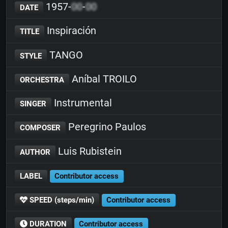
1957-
00
-
00
DATE
Inspiración
TITLE
TANGO
STYLE
Aníbal TROILO
ORCHESTRA
Instrumental
SINGER
Peregrino Paulos
COMPOSER
Luis Rubistein
AUTHOR
LABEL
Contributor access
SPEED (steps/min)
Contributor access
DURATION
Contributor access