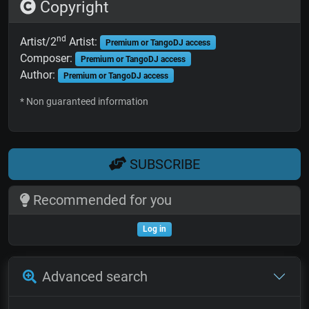
Copyright
nd
Artist/2
Artist:
Premium or TangoDJ access
Composer:
Premium or TangoDJ access
Author:
Premium or TangoDJ access
* Non guaranteed information
SUBSCRIBE
Recommended for you
Log in
Advanced search