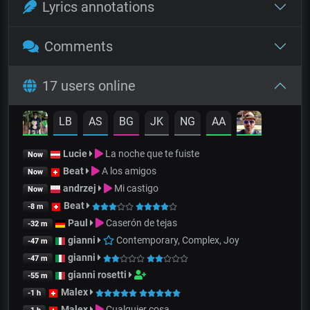
Lyrics annotations
Comments
17 users online
LB
AS
BG
JK
NG
AA
Lucie
La noche que te fuiste
Now
Beat
A los amigos
Now
andrzej
Mi castigo
Now
Beat
-8 m
Paul
Caserón de tejas
-32 m
gianni
Contemporary, Complex, Joy
-47 m
gianni
-47 m
gianni rosetti
-55 m
Malex
-1 h
Malex
Cualquier cosa