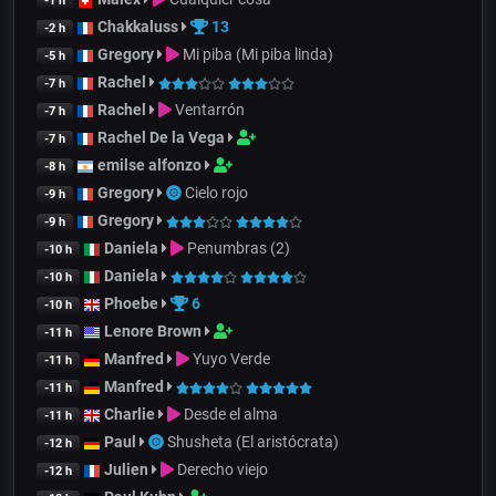
-1 h
Chakkaluss
13
-2 h
Gregory
Mi piba (Mi piba linda)
-5 h
Rachel
-7 h
Rachel
Ventarrón
-7 h
Rachel De la Vega
-7 h
emilse alfonzo
-8 h
Gregory
Cielo rojo
-9 h
Gregory
-9 h
Daniela
Penumbras (2)
-10 h
Daniela
-10 h
Phoebe
6
-10 h
Lenore Brown
-11 h
Manfred
Yuyo Verde
-11 h
Manfred
-11 h
Charlie
Desde el alma
-11 h
Paul
Shusheta (El aristócrata)
-12 h
Julien
Derecho viejo
-12 h