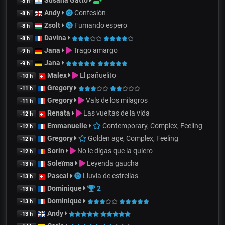
Susana Gatto
-8 h
Andy
Confesión
-8 h
Zsolt
Fumando espero
-8 h
Davina
-8 h
Jana
Trago amargo
-9 h
Jana
-9 h
Malex
El pañuelito
-10 h
Gregory
-11 h
Gregory
Vals de los milagros
-11 h
Renata
Las vueltas de la vida
-12 h
Emmanuelle
Contemporary, Complex, Feeling
-12 h
Gregory
Golden age, Complex, Feeling
-12 h
Sorin
No le digas que la quiero
-12 h
Soleïma
Leyenda gaucha
-13 h
Pascal
Lluvia de estrellas
-13 h
Dominique
2
-13 h
Dominique
-13 h
Andy
-13 h