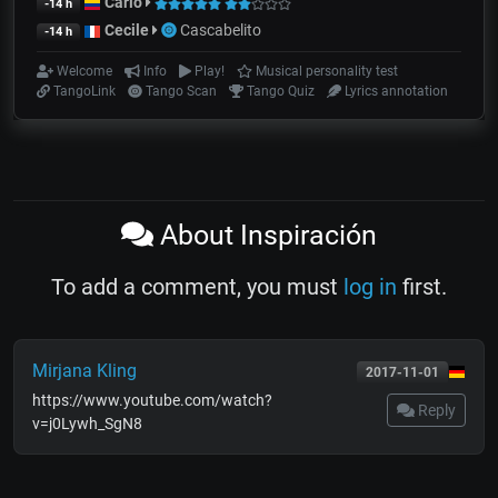
Carlo
-14 h
Cecile
Cascabelito
-14 h
Welcome
Info
Play!
Musical personality test
TangoLink
Tango Scan
Tango Quiz
Lyrics annotation
About Inspiración
To add a comment, you must
log in
first.
Mirjana Kling
2017-11-01
https://www.youtube.com/watch?
Reply
v=j0Lywh_SgN8