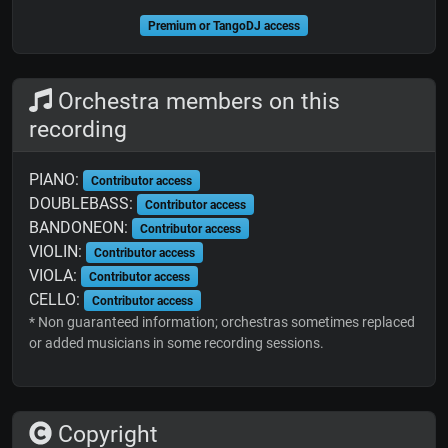
Premium or TangoDJ access
Orchestra members on this
recording
PIANO:
Contributor access
DOUBLEBASS:
Contributor access
BANDONEON:
Contributor access
VIOLIN:
Contributor access
VIOLA:
Contributor access
CELLO:
Contributor access
* Non guaranteed information; orchestras sometimes replaced
or added musicians in some recording sessions.
Copyright