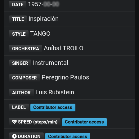
1957-
00
-
00
DATE
Inspiración
TITLE
TANGO
STYLE
Aníbal TROILO
ORCHESTRA
Instrumental
SINGER
Peregrino Paulos
COMPOSER
Luis Rubistein
AUTHOR
LABEL
Contributor access
SPEED (steps/min)
Contributor access
DURATION
Contributor access