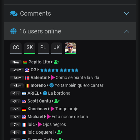
Comments
16 users online
CC
SK
PL
JK
Pepito Lito
Now
CG
-28 m
Valentin
Cómo se pianta la vida
-34 m
moreno
Yo también quiero cantar
-48 m
ARIEL
La bordona
-1 h
Scott Cantu
-3 h
Khochnav
Tango brujo
-5 h
Michael
Esta noche de luna
-6 h
loic
Ojos negros
-7 h
loic Coquerel
-8 h