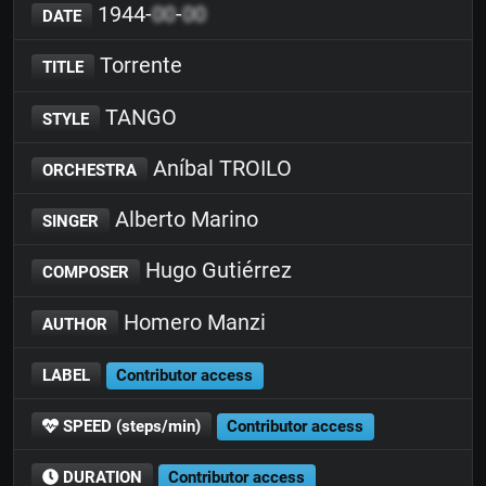
1944-
00
-
00
DATE
Torrente
TITLE
TANGO
STYLE
Aníbal TROILO
ORCHESTRA
Alberto Marino
SINGER
Hugo Gutiérrez
COMPOSER
Homero Manzi
AUTHOR
LABEL
Contributor access
SPEED (steps/min)
Contributor access
DURATION
Contributor access