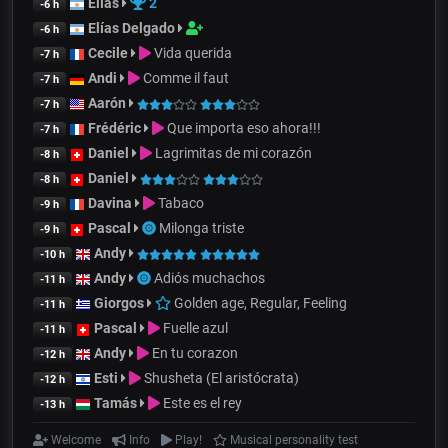
Elías
2
-6 h
Elías Delgado
-6 h
Cecile
Vida querida
-7 h
Andi
Comme il faut
-7 h
Aarón
-7 h
Frédéric
Que importa eso ahora!!!
-7 h
Daniel
Lagrimitas de mi corazón
-8 h
Daniel
-8 h
Davina
Tabaco
-9 h
Pascal
Milonga triste
-9 h
Andy
-10 h
Andy
Adiós muchachos
-11 h
Giorgos
Golden age, Regular, Feeling
-11 h
Pascal
Fuelle azul
-11 h
Andy
En tu corazon
-12 h
Esti
Shusheta (El aristócrata)
-12 h
Tamás
Este es el rey
-13 h
Welcome
Info
Play!
Musical personality test