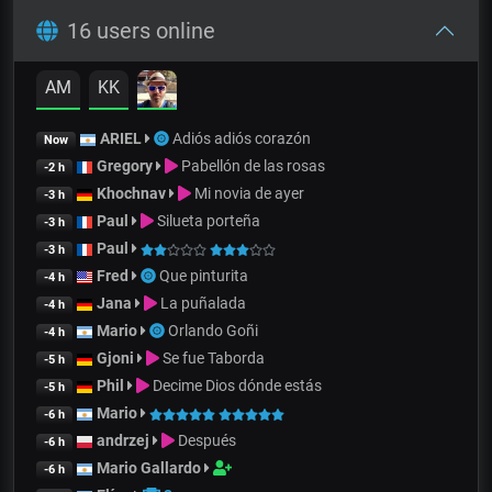
16 users online
AM
KK
ARIEL
Adiós adiós corazón
Now
Gregory
Pabellón de las rosas
-2 h
Khochnav
Mi novia de ayer
-3 h
Paul
Silueta porteña
-3 h
Paul
-3 h
Fred
Que pinturita
-4 h
Jana
La puñalada
-4 h
Mario
Orlando Goñi
-4 h
Gjoni
Se fue Taborda
-5 h
Phil
Decime Dios dónde estás
-5 h
Mario
-6 h
andrzej
Después
-6 h
Mario Gallardo
-6 h