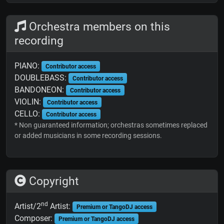
Orchestra members on this
recording
PIANO:
Contributor access
DOUBLEBASS:
Contributor access
BANDONEON:
Contributor access
VIOLIN:
Contributor access
CELLO:
Contributor access
* Non guaranteed information; orchestras sometimes replaced
or added musicians in some recording sessions.
Copyright
nd
Artist/2
Artist:
Premium or TangoDJ access
Composer:
Premium or TangoDJ access