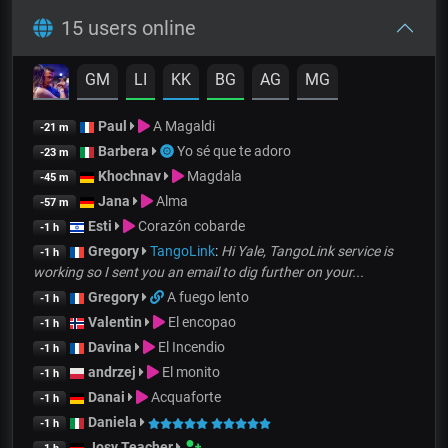
15 users online
GM
LI
KK
BG
AG
MG
Paul
A Magaldi
-21 m
Barbera
Yo sé que te adoro
-23 m
Khochnav
Magdala
-45 m
Jana
Alma
-57 m
Esti
Corazón cobarde
-1 h
Gregory
TangoLink
:
Hi Yale, TangoLink service is
-1 h
working so I sent you an email to dig further on your...
Gregory
A fuego lento
-1 h
Valentin
El encopao
-1 h
Davina
El Incendio
-1 h
andrzej
El monito
-1 h
Danai
Acquaforte
-1 h
Daniela
-1 h
Josy Teacher