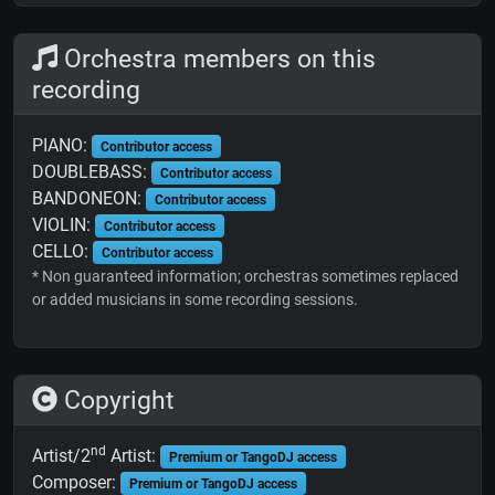
Orchestra members on this
recording
PIANO:
Contributor access
DOUBLEBASS:
Contributor access
BANDONEON:
Contributor access
VIOLIN:
Contributor access
CELLO:
Contributor access
* Non guaranteed information; orchestras sometimes replaced
or added musicians in some recording sessions.
Copyright
nd
Artist/2
Artist:
Premium or TangoDJ access
Composer:
Premium or TangoDJ access