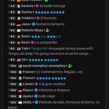
-1 h
Daniela
Mi fuelle rezonga
-1 h
Davina
-2 h
Frédéric
El huracán
-3 h
Jana
Romance de barrio
-3 h
Roberto Moya
-4 h
Beat
-4 h
Beat
La cumparsita
-4 h
Yale
TangoLink
:
Are people having issues with
-5 h
TangoLink lately? Its giving me errors on all the songs....
CG
-9 h
sarah mamphey smamphey
-13 h
Franco
Contemporary, Regular, Joy
-14 h
Franco
-14 h
Lionel
A la gran muñeca
-15 h
Klaus
Volvamos a empezar
-15 h
Ayala
Gallo ciego
-15 h
ARIEL
Pedacito de cielo, Romance de barrio, Un
-16 h
placer