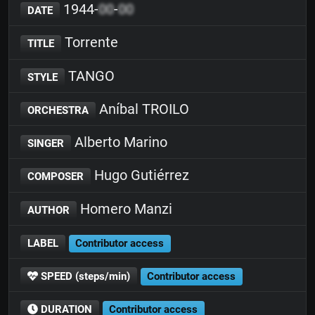
1944-
00
-
00
DATE
Torrente
TITLE
TANGO
STYLE
Aníbal TROILO
ORCHESTRA
Alberto Marino
SINGER
Hugo Gutiérrez
COMPOSER
Homero Manzi
AUTHOR
LABEL
Contributor access
SPEED (steps/min)
Contributor access
DURATION
Contributor access