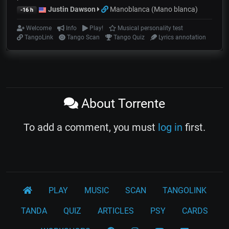
Justin Dawson
Manoblanca (Mano blanca)
-16 h
Welcome
Info
Play!
Musical personality test
TangoLink
Tango Scan
Tango Quiz
Lyrics annotation
About Torrente
To add a comment, you must
log in
first.
PLAY
MUSIC
SCAN
TANGOLINK
TANDA
QUIZ
ARTICLES
PSY
CARDS