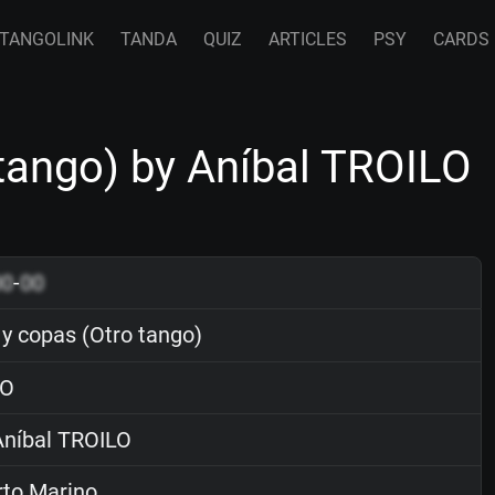
TANGOLINK
TANDA
QUIZ
ARTICLES
PSY
CARDS
tango) by Aníbal TROILO
00
-
00
y copas (Otro tango)
O
níbal TROILO
rto Marino