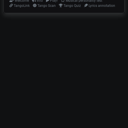
Welcome
Info
Play!
Musical personality test
TangoLink
Tango Scan
Tango Quiz
Lyrics annotation