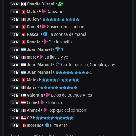
Charlie Durant
-2 h
Malex
Danzarín
-2 h
Julien
-3 h
Daniel
Sosiego en la noche
-3 h
Pascal
La sonrisa de mamá
-4 h
Renata
Por la vuelta
-4 h
Juan Manuel
1
-4 h
marc
La lluvia y yo
-4 h
Juan Manuel
Contemporary, Complex, Joy
-4 h
Juan Manuel
-4 h
Malex
-4 h
ilaria
-5 h
Valentin
Lejos de Buenos Aires
-6 h
Lucie
El choclo
-6 h
Ahmed
Repique del corazón
-6 h
CG
-6 h
moreno
El talento
-6 h