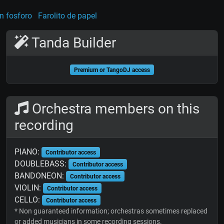
un fosforo
Farolito de papel
Tanda Builder
Premium or TangoDJ access
Orchestra members on this
recording
PIANO:
Contributor access
DOUBLEBASS:
Contributor access
BANDONEON:
Contributor access
VIOLIN:
Contributor access
CELLO:
Contributor access
* Non guaranteed information; orchestras sometimes replaced
or added musicians in some recording sessions.