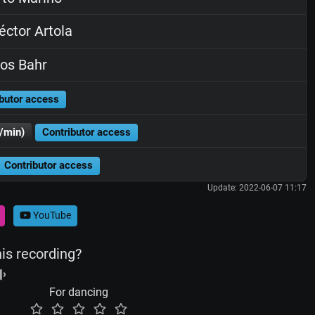
ctor Artola
os Bahr
butor access
/min)
Contributor access
Contributor access
Update: 2022-06-07 11:17
YouTube
his recording?
For dancing