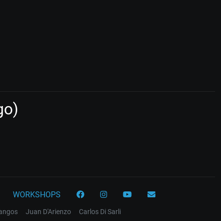
go)
WORKSHOPS
tangos
Juan D'Arienzo
Carlos Di Sarli