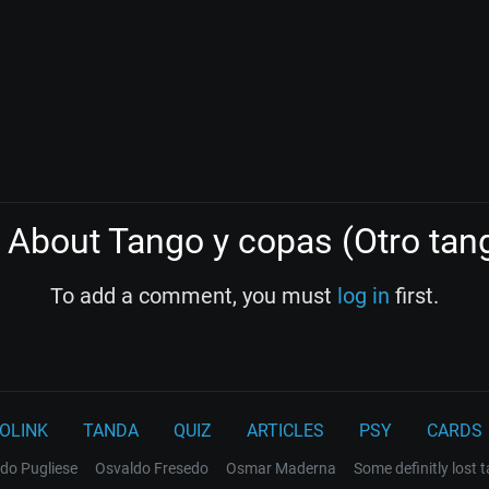
About Tango y copas (Otro tan
To add a comment, you must
log in
first.
OLINK
TANDA
QUIZ
ARTICLES
PSY
CARDS
do Pugliese
Osvaldo Fresedo
Osmar Maderna
Some definitly lost 