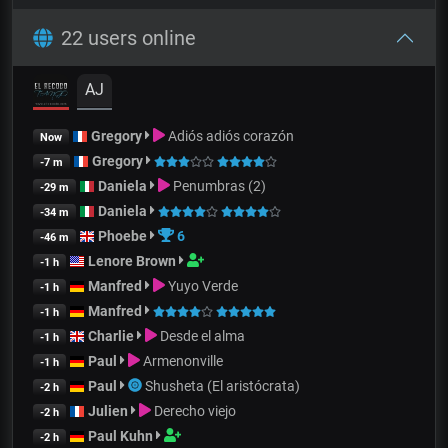
22 users online
AJ
Gregory
Adiós adiós corazón
Now
Gregory
-7 m
Daniela
Penumbras (2)
-29 m
Daniela
-34 m
Phoebe
6
-46 m
Lenore Brown
-1 h
Manfred
Yuyo Verde
-1 h
Manfred
-1 h
Charlie
Desde el alma
-1 h
Paul
Armenonville
-1 h
Paul
Shusheta (El aristócrata)
-2 h
Julien
Derecho viejo
-2 h
Paul Kuhn
-2 h