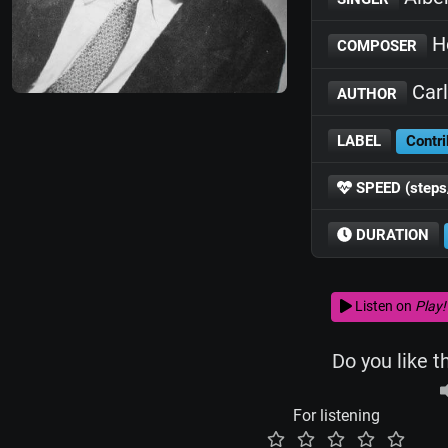
Hé
COMPOSER
Carl
AUTHOR
LABEL
Contri
SPEED (steps
DURATION
Listen on
Play!
Do you like t
For listening