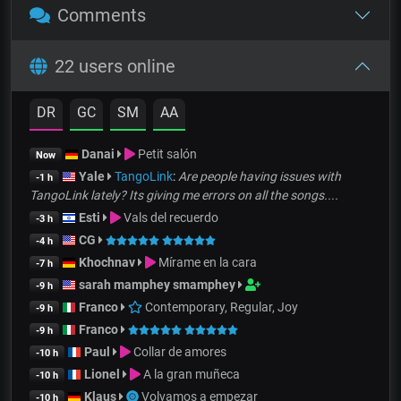
Comments
22 users online
DR
GC
SM
AA
Danai
Petit salón
Now
Yale
TangoLink
:
Are people having issues with
-1 h
TangoLink lately? Its giving me errors on all the songs....
Esti
Vals del recuerdo
-3 h
CG
-4 h
Khochnav
Mírame en la cara
-7 h
sarah mamphey smamphey
-9 h
Franco
Contemporary, Regular, Joy
-9 h
Franco
-9 h
Paul
Collar de amores
-10 h
Lionel
A la gran muñeca
-10 h
Klaus
Volvamos a empezar
-10 h