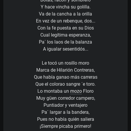
Y hace vincha su golilla.
Va de la cancha a la orilla
En vez de un rebenque, dos...
Con la fe puesta en su Dios
Cual legítima esperanza,
Pa´ los laos de la balanza
A igualar sesentidós...
Le tocó un rosillo moro
Marca de Hilarión Contreras,
Que había ganao más carreras
Que el colorao sangre ´e toro.
Lo montaba un
mozo
Floro
Muy güen corredor campero,
Puntiador y ventajero
Pa´ largar a la bandera,
Pues no había quién saliera
¡Siempre picaba primero!