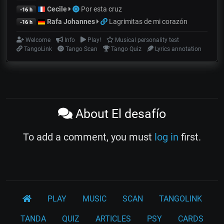
Cecile
Por esta cruz
-16 h
Rafa Johannes
Lagrimitas de mi corazón
-16 h
Welcome
Info
Play!
Musical personality test
TangoLink
Tango Scan
Tango Quiz
Lyrics annotation
About El desafío
To add a comment, you must
log in
first.
PLAY
MUSIC
SCAN
TANGOLINK
TANDA
QUIZ
ARTICLES
PSY
CARDS