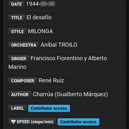
1944-
00
-
00
DATE
El desafío
TITLE
MILONGA
STYLE
Aníbal TROILO
ORCHESTRA
Francisco Fiorentino y Alberto
SINGER
Marino
René Ruiz
COMPOSER
Charrúa (Gualberto Márquez)
AUTHOR
LABEL
Contributor access
SPEED (steps/min)
Contributor access