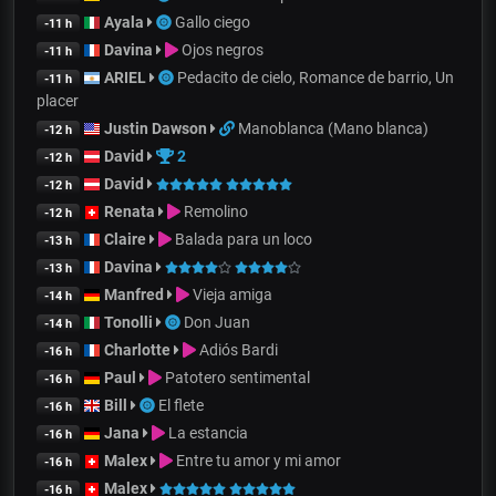
Ayala
Gallo ciego
-11 h
Davina
Ojos negros
-11 h
ARIEL
Pedacito de cielo, Romance de barrio, Un
-11 h
placer
Justin Dawson
Manoblanca (Mano blanca)
-12 h
David
2
-12 h
David
-12 h
Renata
Remolino
-12 h
Claire
Balada para un loco
-13 h
Davina
-13 h
Manfred
Vieja amiga
-14 h
Tonolli
Don Juan
-14 h
Charlotte
Adiós Bardi
-16 h
Paul
Patotero sentimental
-16 h
Bill
El flete
-16 h
Jana
La estancia
-16 h
Malex
Entre tu amor y mi amor
-16 h
Malex
-16 h