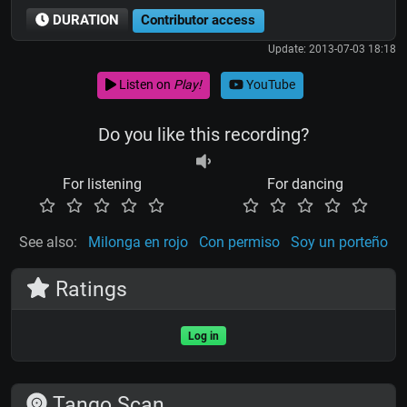
DURATION
Contributor access
Update: 2013-07-03 18:18
Listen on
Play!
YouTube
Do you like this recording?
For listening
For dancing
See also:
Milonga en rojo
Con permiso
Soy un porteño
Ratings
Log in
Tango Scan