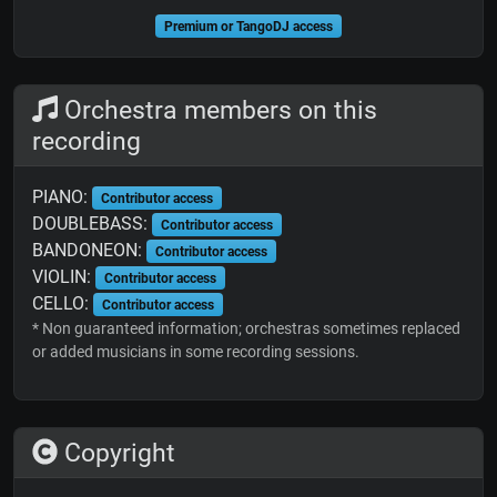
Premium or TangoDJ access
Orchestra members on this
recording
PIANO:
Contributor access
DOUBLEBASS:
Contributor access
BANDONEON:
Contributor access
VIOLIN:
Contributor access
CELLO:
Contributor access
* Non guaranteed information; orchestras sometimes replaced
or added musicians in some recording sessions.
Copyright