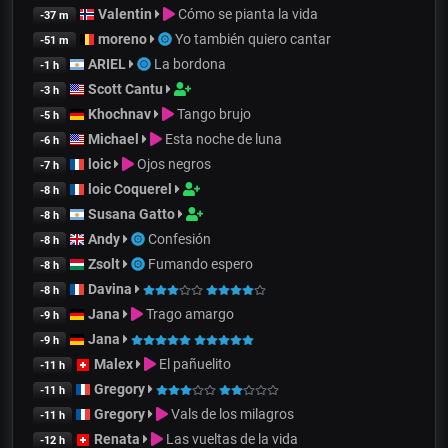
Valentin
Cómo se pianta la vida
-37 m
moreno
Yo también quiero cantar
-51 m
ARIEL
La bordona
-1 h
Scott Cantu
-3 h
Khochnav
Tango brujo
-5 h
Michael
Esta noche de luna
-6 h
loic
Ojos negros
-7 h
loic Coquerel
-8 h
Susana Gatto
-8 h
Andy
Confesión
-8 h
Zsolt
Fumando espero
-8 h
Davina
-8 h
Jana
Trago amargo
-9 h
Jana
-9 h
Malex
El pañuelito
-11 h
Gregory
-11 h
Gregory
Vals de los milagros
-11 h
Renata
Las vueltas de la vida
-12 h