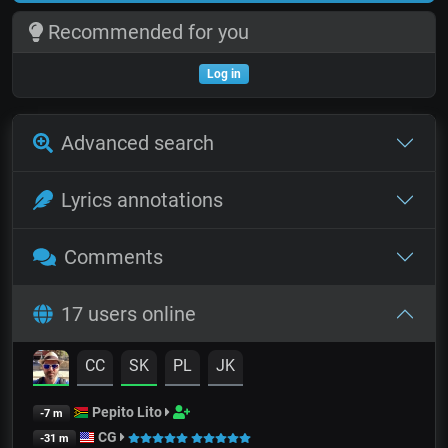
Recommended for you
Log in
Advanced search
Lyrics annotations
Comments
17 users online
CC
SK
PL
JK
Pepito Lito
-7 m
CG
-31 m