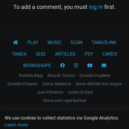
To add a comment, you must
log in
first.
PLAY
MUSIC
SCAN
TANGOLINK
TANDA
QUIZ
ARTICLES
PSY
CARDS
WORKSHOPS
Rodolfo Biagi
Ricardo Tanturi
Osvaldo Pugliese
Osvaldo Fresedo
Osmar Maderna
Some definitly lost tangos
Juan D'Arienzo
Carlos Di Sarli
Terms and Legal Notices
EL RECODO TANGO
We use cookies to collect statistics via Google Analytics.
Design Web: Gregory DIAZ
Learn more