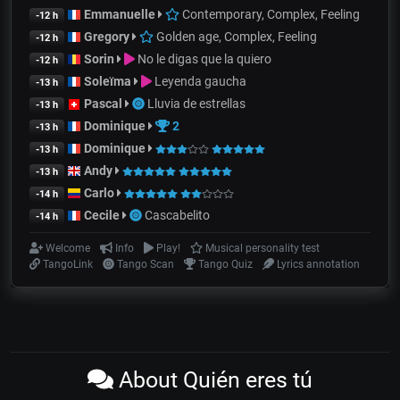
Emmanuelle
Contemporary, Complex, Feeling
-12 h
Gregory
Golden age, Complex, Feeling
-12 h
Sorin
No le digas que la quiero
-12 h
Soleïma
Leyenda gaucha
-13 h
Pascal
Lluvia de estrellas
-13 h
Dominique
2
-13 h
Dominique
-13 h
Andy
-13 h
Carlo
-14 h
Cecile
Cascabelito
-14 h
Welcome
Info
Play!
Musical personality test
TangoLink
Tango Scan
Tango Quiz
Lyrics annotation
About Quién eres tú