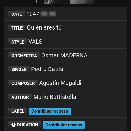
1947-
00
-
00
DATE
Quién eres tú
TITLE
VALS
STYLE
Osmar MADERNA
ORCHESTRA
Pedro Datila
SINGER
Agustín Magaldi
COMPOSER
Mario Battistella
AUTHOR
LABEL
Contributor access
DURATION
Contributor access