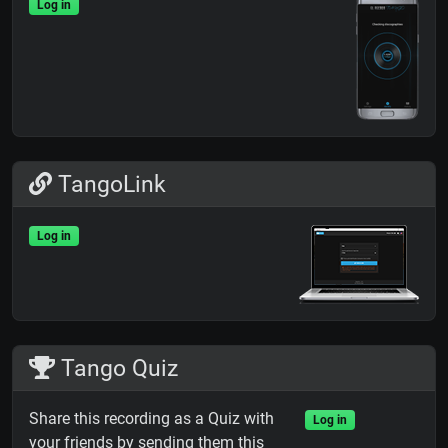
Log in
TangoLink
Log in
Tango Quiz
Share this recording as a Quiz with
Log in
your friends by sending them this