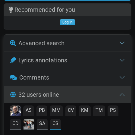
Recommended for you
Log in
Advanced search
Lyrics annotations
Comments
32 users online
AS
PB
MM
CV
KM
TM
PS
CD
SA
CS