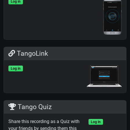
Log in
TangoLink
Log in
Tango Quiz
Share this recording as a Quiz with
Log in
your friends by sending them this