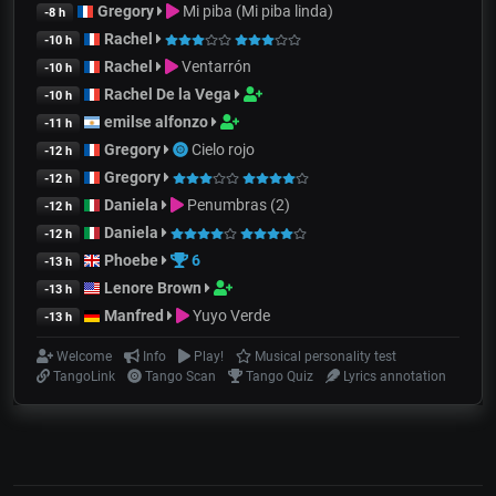
Gregory
Mi piba (Mi piba linda)
-8 h
Rachel
-10 h
Rachel
Ventarrón
-10 h
Rachel De la Vega
-10 h
emilse alfonzo
-11 h
Gregory
Cielo rojo
-12 h
Gregory
-12 h
Daniela
Penumbras (2)
-12 h
Daniela
-12 h
Phoebe
6
-13 h
Lenore Brown
-13 h
Manfred
Yuyo Verde
-13 h
Welcome
Info
Play!
Musical personality test
TangoLink
Tango Scan
Tango Quiz
Lyrics annotation