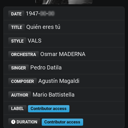
1947-
00
-
00
DATE
Quién eres tú
TITLE
VALS
STYLE
Osmar MADERNA
ORCHESTRA
Pedro Datila
SINGER
Agustín Magaldi
COMPOSER
Mario Battistella
AUTHOR
LABEL
Contributor access
DURATION
Contributor access