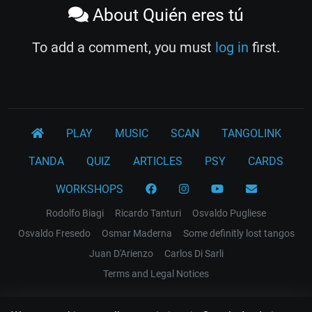
About Quién eres tú
To add a comment, you must
log in
first.
PLAY
MUSIC
SCAN
TANGOLINK
TANDA
QUIZ
ARTICLES
PSY
CARDS
WORKSHOPS
Rodolfo Biagi
Ricardo Tanturi
Osvaldo Pugliese
Osvaldo Fresedo
Osmar Maderna
Some definitly lost tangos
Juan D'Arienzo
Carlos Di Sarli
Terms and Legal Notices
EL RECODO TANGO