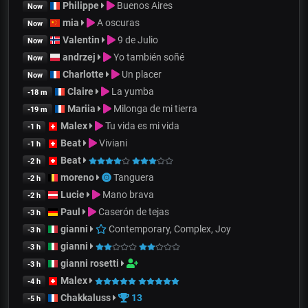
Philippe
Buenos Aires
Now
mia
A oscuras
Now
Valentin
9 de Julio
Now
andrzej
Yo también soñé
Now
Charlotte
Un placer
Now
Claire
La yumba
-18 m
Mariia
Milonga de mi tierra
-19 m
Malex
Tu vida es mi vida
-1 h
Beat
Viviani
-1 h
Beat
-2 h
moreno
Tanguera
-2 h
Lucie
Mano brava
-2 h
Paul
Caserón de tejas
-3 h
gianni
Contemporary, Complex, Joy
-3 h
gianni
-3 h
gianni rosetti
-3 h
Malex
-4 h
Chakkaluss
13
-5 h