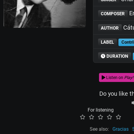
En
COMPOSER
Cátu
AUTHOR
LABEL
Contri
DURATION
Listen on
Play!
Do you like t
For listening
See also:
Gracias