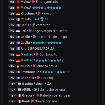
Malex
Embrujamiento
-2 h
Malex
-2 h
Khochnav
Rawson
-2 h
Chakkaluss
13
-2 h
Denis
Ventarrón
-2 h
Esti
Angel Vargas el ruiseñor
-2 h
Cecile
En este rincón amigo
-3 h
Cecile
-3 h
André BRONSARD
-4 h
Manfred
Bomboncito
-4 h
Manfred
-5 h
Muriel
Muñeca brava
-5 h
Emmanuelle
-5 h
Charlotte
Tinta roja
-7 h
Gastón Falconi
-11 h
ARIEL
Esta noche de luna
-12 h
Gregory
Pabellón de las rosas
-15 h
Paul
Silueta porteña
-16 h