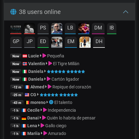
38 users online
PS
LB
DM
IB
GP
JP
ED
EM
DH
Lucie
Pequeña
Now
Valentin
El Tigre Millán
Now
Daniela
Now
Daniela
Cartón ligador
Now
Ahmed
Repique del corazón
-12 m
CG
-25 m
moreno
El talento
-43 m
Cecile
Independencia
-1 h
Danai
Quién lo habría de pensar
-1 h
Lena
Gallo ciego
-1 h
Mariia
Amurado
-1 h