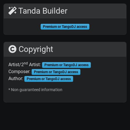
Tanda Builder
Premium or TangoDJ access
Copyright
nd
Artist/2
Artist:
Premium or TangoDJ access
Composer:
Premium or TangoDJ access
Author:
Premium or TangoDJ access
* Non guaranteed information