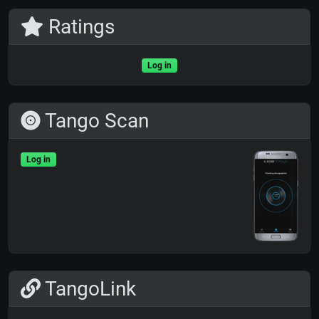
Ratings
Log in
Tango Scan
Log in
TangoLink