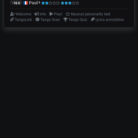
Paul
-16 h
Welcome
Info
Play!
Musical personality test
TangoLink
Tango Scan
Tango Quiz
Lyrics annotation