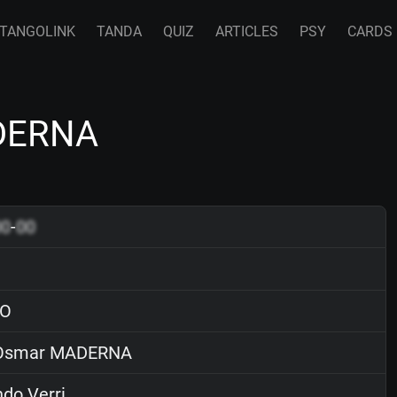
TANGOLINK
TANDA
QUIZ
ARTICLES
PSY
CARDS
DERNA
00
-
00
O
smar MADERNA
do Verri