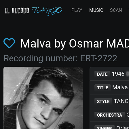
PLAY
MUSIC
SCAN
Malva by Osmar MA
Recording number: ERT-2722
1946-
DATE
Malva
TITLE
TANG
STYLE
O
ORCHESTRA
Orlan
SINGER