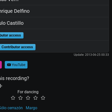
rique Delfino
lo Castillo
butor access
Contributor access
Update: 2013-06-25 00:33
YouTube
his recording?
For dancing
Sólo cerrazón
Margo