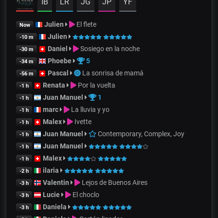
IB
LR
JG
JP
YF
Julien
El flete
Now
Julien
-10 m
Daniel
Sosiego en la noche
-30 m
Phoebe
5
-34 m
Pascal
La sonrisa de mamá
-56 m
Renata
Por la vuelta
-1 h
Juan Manuel
1
-1 h
marc
La lluvia y yo
-1 h
Malex
Ivette
-1 h
Juan Manuel
Contemporary, Complex, Joy
-1 h
Juan Manuel
-1 h
Malex
-1 h
ilaria
-2 h
Valentin
Lejos de Buenos Aires
-3 h
Lucie
El choclo
-3 h
Daniela
-3 h