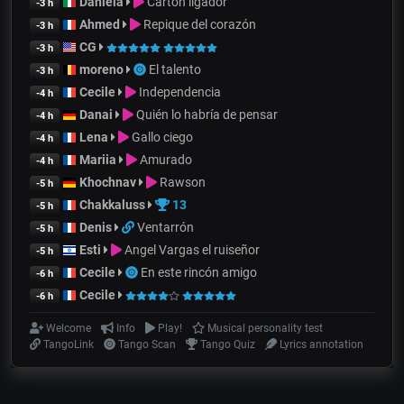
Daniela
Cartón ligador
-3 h
Ahmed
Repique del corazón
-3 h
CG
-3 h
moreno
El talento
-3 h
Cecile
Independencia
-4 h
Danai
Quién lo habría de pensar
-4 h
Lena
Gallo ciego
-4 h
Mariia
Amurado
-4 h
Khochnav
Rawson
-5 h
Chakkaluss
13
-5 h
Denis
Ventarrón
-5 h
Esti
Angel Vargas el ruiseñor
-5 h
Cecile
En este rincón amigo
-6 h
Cecile
-6 h
Welcome
Info
Play!
Musical personality test
TangoLink
Tango Scan
Tango Quiz
Lyrics annotation