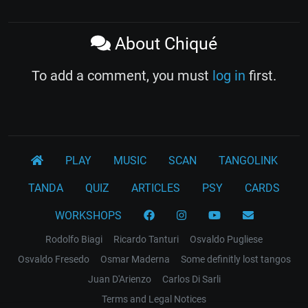
About Chiqué
To add a comment, you must
log in
first.
PLAY
MUSIC
SCAN
TANGOLINK
TANDA
QUIZ
ARTICLES
PSY
CARDS
WORKSHOPS
Rodolfo Biagi
Ricardo Tanturi
Osvaldo Pugliese
Osvaldo Fresedo
Osmar Maderna
Some definitly lost tangos
Juan D'Arienzo
Carlos Di Sarli
Terms and Legal Notices