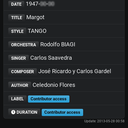
1947-
00
-
00
DATE
Margot
TITLE
TANGO
STYLE
Rodolfo BIAGI
ORCHESTRA
Carlos Saavedra
SINGER
José Ricardo y Carlos Gardel
COMPOSER
Celedonio Flores
AUTHOR
LABEL
Contributor access
DURATION
Contributor access
Update: 2013-05-28 00:58