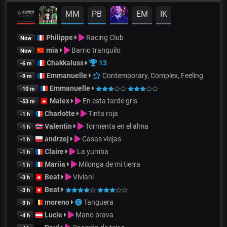
MM
PB
EM
IK
Philippe
Racing Club
Now
mia
Barrio tranquilo
Now
Chakkaluss
13
-6 m
Emmanuelle
Contemporary, Complex, Feeling
-9 m
Emmanuelle
-10 m
Malex
En esta tarde gris
-53 m
Charlotte
Tinta roja
-1 h
Valentin
Tormenta en el alma
-1 h
andrzej
Casas viejas
-1 h
Claire
La yumba
-1 h
Mariia
Milonga de mi tierra
-1 h
Beat
Viviani
-3 h
Beat
-3 h
moreno
Tanguera
-3 h
Lucie
Mano brava
-4 h