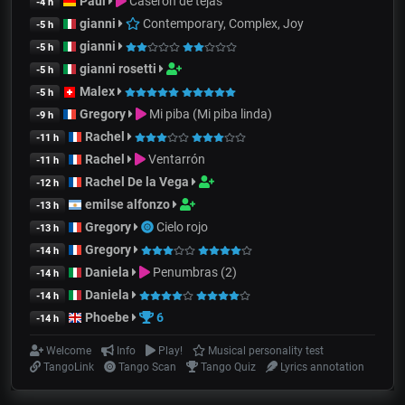
Paul
Caserón de tejas
-4 h
gianni
Contemporary, Complex, Joy
-5 h
gianni
-5 h
gianni rosetti
-5 h
Malex
-5 h
Gregory
Mi piba (Mi piba linda)
-9 h
Rachel
-11 h
Rachel
Ventarrón
-11 h
Rachel De la Vega
-12 h
emilse alfonzo
-13 h
Gregory
Cielo rojo
-13 h
Gregory
-14 h
Daniela
Penumbras (2)
-14 h
Daniela
-14 h
Phoebe
6
-14 h
Welcome
Info
Play!
Musical personality test
TangoLink
Tango Scan
Tango Quiz
Lyrics annotation