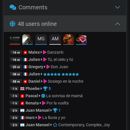
Comments
48 users online
MG
AM
Malex
Danzarín
-16 m
Julien
Tú, el cielo y tú
-16 m
Gregory
Don Juan
-25 m
Julien
-38 m
Daniel
Sosiego en la noche
-58 m
Phoebe
5
-1 h
Pascal
La sonrisa de mamá
-1 h
Renata
Por la vuelta
-1 h
Juan Manuel
1
-2 h
marc
La lluvia y yo
-2 h
Juan Manuel
Contemporary, Complex, Joy
-2 h