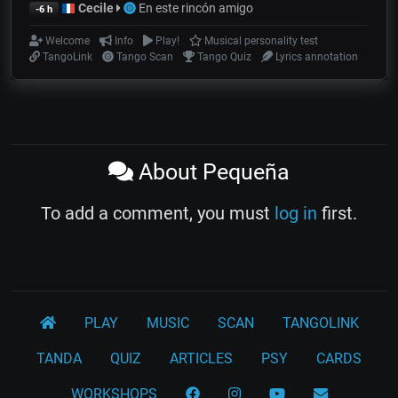
Cecile
En este rincón amigo
-6 h
Welcome
Info
Play!
Musical personality test
TangoLink
Tango Scan
Tango Quiz
Lyrics annotation
About Pequeña
To add a comment, you must
log in
first.
PLAY
MUSIC
SCAN
TANGOLINK
TANDA
QUIZ
ARTICLES
PSY
CARDS
WORKSHOPS