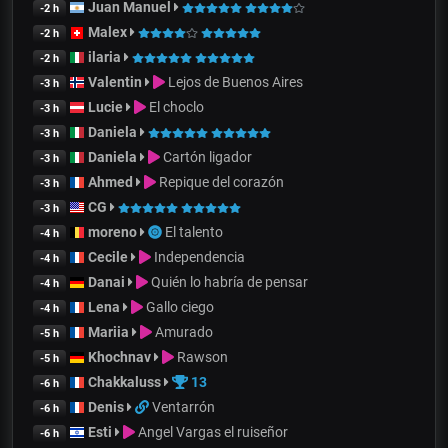
Juan Manuel
-2 h
Malex
-2 h
ilaria
-2 h
Valentin
Lejos de Buenos Aires
-3 h
Lucie
El choclo
-3 h
Daniela
-3 h
Daniela
Cartón ligador
-3 h
Ahmed
Repique del corazón
-3 h
CG
-3 h
moreno
El talento
-4 h
Cecile
Independencia
-4 h
Danai
Quién lo habría de pensar
-4 h
Lena
Gallo ciego
-4 h
Mariia
Amurado
-5 h
Khochnav
Rawson
-5 h
Chakkaluss
13
-6 h
Denis
Ventarrón
-6 h
Esti
Angel Vargas el ruiseñor
-6 h