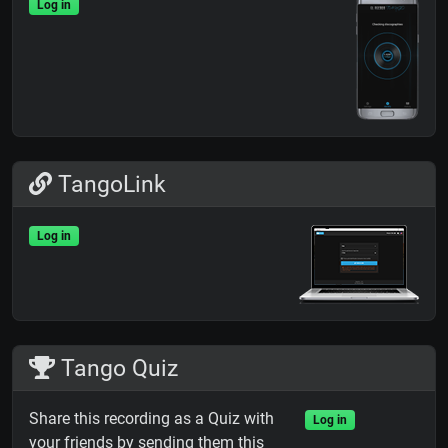
Log in
TangoLink
Log in
Tango Quiz
Share this recording as a Quiz with
Log in
your friends by sending them this