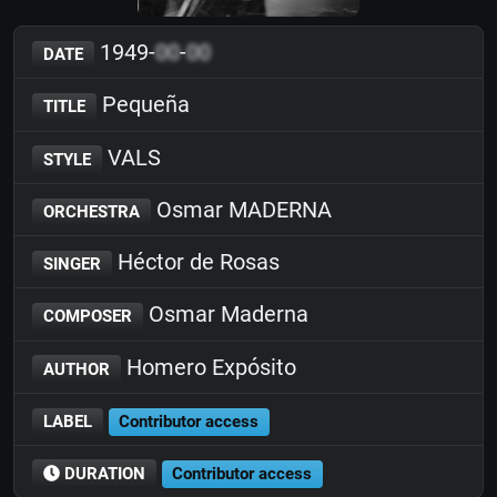
1949-
00
-
00
DATE
Pequeña
TITLE
VALS
STYLE
Osmar MADERNA
ORCHESTRA
Héctor de Rosas
SINGER
Osmar Maderna
COMPOSER
Homero Expósito
AUTHOR
LABEL
Contributor access
DURATION
Contributor access