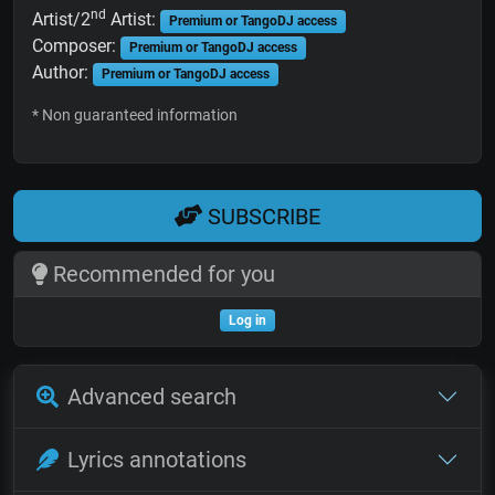
nd
Artist/2
Artist:
Premium or TangoDJ access
Composer:
Premium or TangoDJ access
Author:
Premium or TangoDJ access
* Non guaranteed information
SUBSCRIBE
Recommended for you
Log in
Advanced search
Lyrics annotations