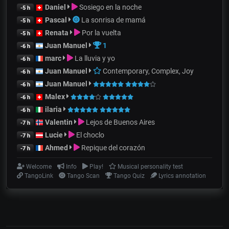
Daniel
Sosiego en la noche
-5 h
Pascal
La sonrisa de mamá
-5 h
Renata
Por la vuelta
-5 h
Juan Manuel
1
-6 h
marc
La lluvia y yo
-6 h
Juan Manuel
Contemporary, Complex, Joy
-6 h
Juan Manuel
-6 h
Malex
-6 h
ilaria
-6 h
Valentin
Lejos de Buenos Aires
-7 h
Lucie
El choclo
-7 h
Ahmed
Repique del corazón
-7 h
Welcome
Info
Play!
Musical personality test
TangoLink
Tango Scan
Tango Quiz
Lyrics annotation