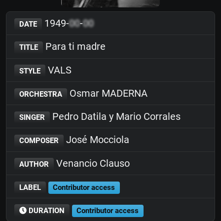
1949-
00
-
00
DATE
Para ti madre
TITLE
VALS
STYLE
Osmar MADERNA
ORCHESTRA
Pedro Datila y Mario Corrales
SINGER
José Mocciola
COMPOSER
Venancio Clauso
AUTHOR
LABEL
Contributor access
DURATION
Contributor access