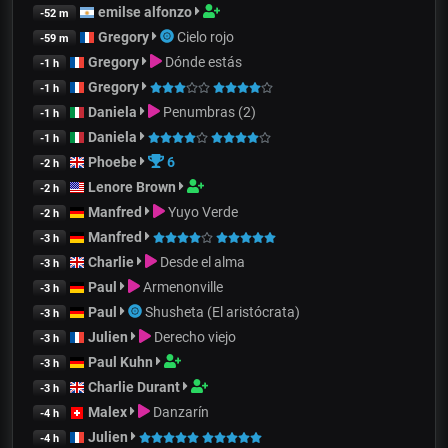
emilse alfonzo
-52 m
Gregory
Cielo rojo
-59 m
Gregory
Dónde estás
-1 h
Gregory
-1 h
Daniela
Penumbras (2)
-1 h
Daniela
-1 h
Phoebe
6
-2 h
Lenore Brown
-2 h
Manfred
Yuyo Verde
-2 h
Manfred
-3 h
Charlie
Desde el alma
-3 h
Paul
Armenonville
-3 h
Paul
Shusheta (El aristócrata)
-3 h
Julien
Derecho viejo
-3 h
Paul Kuhn
-3 h
Charlie Durant
-3 h
Malex
Danzarín
-4 h
Julien
-4 h