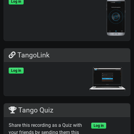
Log in
TangoLink
Log in
Tango Quiz
Share this recording as a Quiz with
Log in
your friends by sending them this