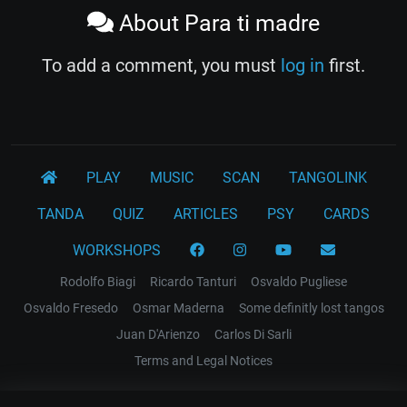
About Para ti madre
To add a comment, you must
log in
first.
PLAY
MUSIC
SCAN
TANGOLINK
TANDA
QUIZ
ARTICLES
PSY
CARDS
WORKSHOPS
Rodolfo Biagi
Ricardo Tanturi
Osvaldo Pugliese
Osvaldo Fresedo
Osmar Maderna
Some definitly lost tangos
Juan D'Arienzo
Carlos Di Sarli
Terms and Legal Notices
EL RECODO TANGO