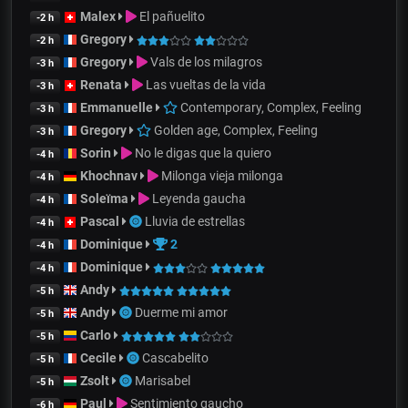
Malex
El pañuelito
-2 h
Gregory
-2 h
Gregory
Vals de los milagros
-3 h
Renata
Las vueltas de la vida
-3 h
Emmanuelle
Contemporary, Complex, Feeling
-3 h
Gregory
Golden age, Complex, Feeling
-3 h
Sorin
No le digas que la quiero
-4 h
Khochnav
Milonga vieja milonga
-4 h
Soleïma
Leyenda gaucha
-4 h
Pascal
Lluvia de estrellas
-4 h
Dominique
2
-4 h
Dominique
-4 h
Andy
-5 h
Andy
Duerme mi amor
-5 h
Carlo
-5 h
Cecile
Cascabelito
-5 h
Zsolt
Marisabel
-5 h
Paul
Sentimiento gaucho
-6 h