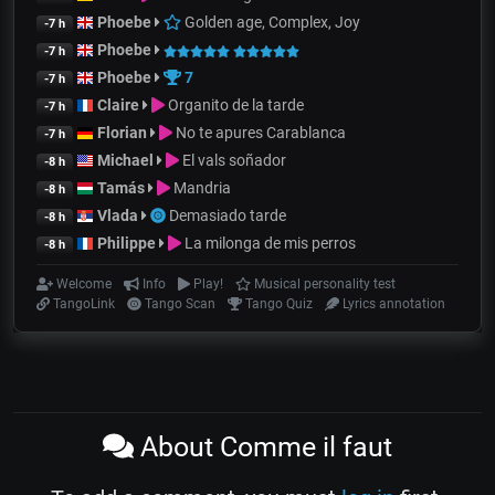
Phoebe
Golden age, Complex, Joy
-7 h
Phoebe
-7 h
Phoebe
7
-7 h
Claire
Organito de la tarde
-7 h
Florian
No te apures Carablanca
-7 h
Michael
El vals soñador
-8 h
Tamás
Mandria
-8 h
Vlada
Demasiado tarde
-8 h
Philippe
La milonga de mis perros
-8 h
Welcome
Info
Play!
Musical personality test
TangoLink
Tango Scan
Tango Quiz
Lyrics annotation
About Comme il faut