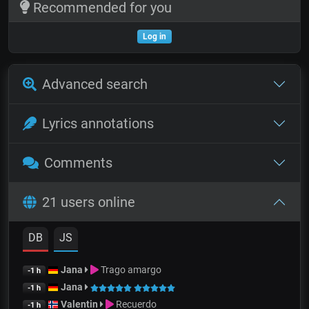
Recommended for you
Log in
Advanced search
Lyrics annotations
Comments
21 users online
DB
JS
Jana
Trago amargo
-1 h
Jana
-1 h
Valentin
Recuerdo
-1 h