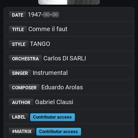
1947-
00
-
00
DATE
Comme il faut
TITLE
TANGO
STYLE
Carlos DI SARLI
ORCHESTRA
Instrumental
SINGER
Eduardo Arolas
COMPOSER
Gabriel Clausi
AUTHOR
LABEL
Contributor access
#MATRIX
Contributor access