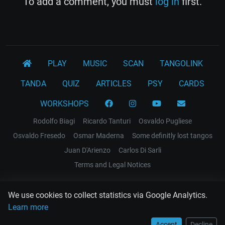
To add a comment, you must
log in
first.
PLAY
MUSIC
SCAN
TANGOLINK
TANDA
QUIZ
ARTICLES
PSY
CARDS
WORKSHOPS
Rodolfo Biagi
Ricardo Tanturi
Osvaldo Pugliese
Osvaldo Fresedo
Osmar Maderna
Some definitly lost tangos
Juan D'Arienzo
Carlos Di Sarli
Terms and Legal Notices
EL RECODO TANGO
We use cookies to collect statistics via Google Analytics.
Design Web: Gregory DIAZ
Learn more
Accept
Decline