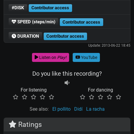
#DISK
Contributor access
SPEED (steps/min)
Contributor access
DURATION
Contributor access
Update: 2013-06-22 18:45
Listen on
Play!
YouTube
Do you like this recording?
For listening
For dancing
See also:
El pollito
Didí
La racha
Ratings