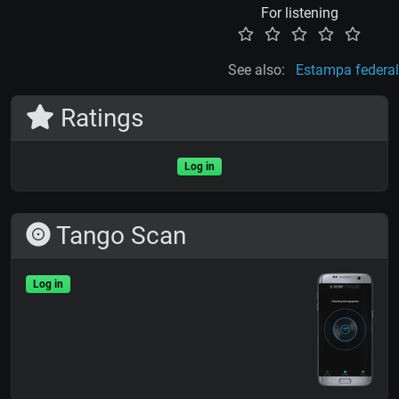
For listening
See also:
Estampa federal
Ratings
Log in
Tango Scan
Log in