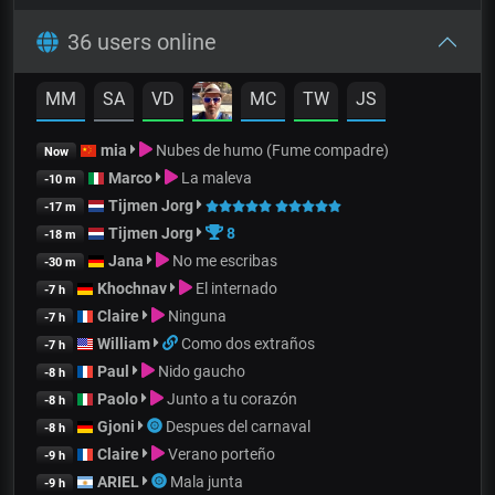
36 users online
MM
SA
VD
MC
TW
JS
mia
Nubes de humo (Fume compadre)
Now
Marco
La maleva
-10 m
Tijmen Jorg
-17 m
Tijmen Jorg
8
-18 m
Jana
No me escribas
-30 m
Khochnav
El internado
-7 h
Claire
Ninguna
-7 h
William
Como dos extraños
-7 h
Paul
Nido gaucho
-8 h
Paolo
Junto a tu corazón
-8 h
Gjoni
Despues del carnaval
-8 h
Claire
Verano porteño
-9 h
ARIEL
Mala junta
-9 h