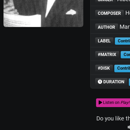
Hé
COMPOSER
Mari
AUTHOR
LABEL
Contri
#MATRIX
Con
#DISK
Contri
DURATION
Listen on
Play!
Do you like t