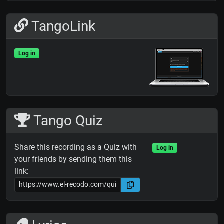
TangoLink
Log in
Tango Quiz
Share this recording as a Quiz with
Log in
your friends by sending them this
link: