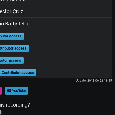
ctor Cruz
o Battistella
butor access
tributor access
butor access
Contributor access
Update: 2013-06-22 18:45
YouTube
his recording?