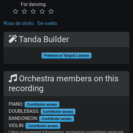
For dancing
Rosa de otoño
De vuelta
Tanda Builder
Premium or TangoDJ access
Orchestra members on this
recording
PIANO:
Contributor access
DOUBLEBASS:
Contributor access
BANDONEON:
Contributor access
VIOLIN:
Contributor access
* Non guaranteed information; orchestras sometimes replaced