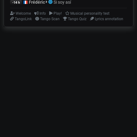
Frédéric
Si soy así
-14 h
Welcome
Info
Play!
Musical personality test
TangoLink
Tango Scan
Tango Quiz
Lyrics annotation