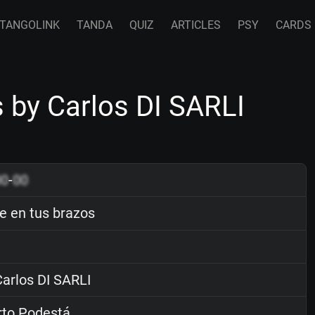
TANGOLINK
TANDA
QUIZ
ARTICLES
PSY
CARDS
 by Carlos DI SARLI
00
-
00
 en tus brazos
arlos DI SARLI
rto Podestá