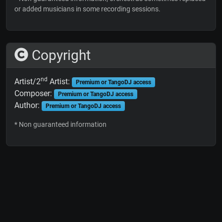
or added musicians in some recording sessions.
Copyright
nd
Artist/2
Artist:
Premium or TangoDJ access
Composer:
Premium or TangoDJ access
Author:
Premium or TangoDJ access
* Non guaranteed information