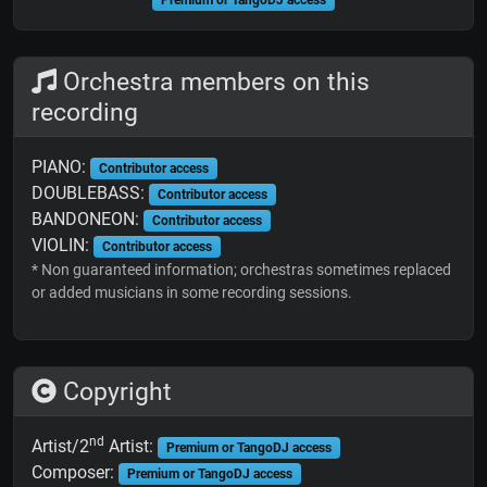
Premium or TangoDJ access
Orchestra members on this
recording
PIANO:
Contributor access
DOUBLEBASS:
Contributor access
BANDONEON:
Contributor access
VIOLIN:
Contributor access
* Non guaranteed information; orchestras sometimes replaced
or added musicians in some recording sessions.
Copyright
nd
Artist/2
Artist:
Premium or TangoDJ access
Composer:
Premium or TangoDJ access