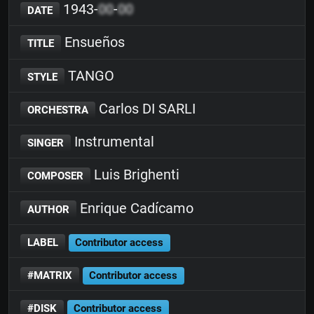
1943-
00
-
00
DATE
Ensueños
TITLE
TANGO
STYLE
Carlos DI SARLI
ORCHESTRA
Instrumental
SINGER
Luis Brighenti
COMPOSER
Enrique Cadícamo
AUTHOR
LABEL
Contributor access
#MATRIX
Contributor access
#DISK
Contributor access