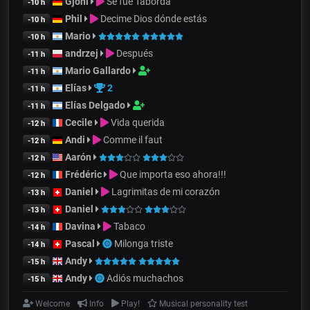
Gjoni
Se fue Taborda
-10 h
Phil
Decime Dios dónde estás
-10 h
Mario
-10 h
andrzej
Después
-11 h
Mario Gallardo
-11 h
Elías
2
-11 h
Elías Delgado
-11 h
Cecile
Vida querida
-12 h
Andi
Comme il faut
-12 h
Aarón
-12 h
Frédéric
Que importa eso ahora!!!
-12 h
Daniel
Lagrimitas de mi corazón
-13 h
Daniel
-13 h
Davina
Tabaco
-14 h
Pascal
Milonga triste
-14 h
Andy
-15 h
Andy
Adiós muchachos
-15 h
Welcome
Info
Play!
Musical personality test