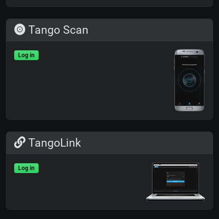
Tango Scan
Log in
TangoLink
Log in