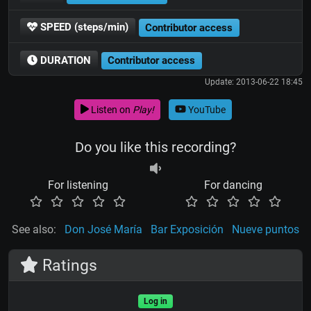
SPEED (steps/min)
Contributor access
DURATION
Contributor access
Update: 2013-06-22 18:45
Listen on
Play!
YouTube
Do you like this recording?
For listening
For dancing
See also:
Don José María
Bar Exposición
Nueve puntos
Ratings
Log in