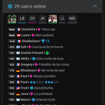
29 users online
LB
CV
JK
LI
MG
Charlotte
Tinta roja
Now
Lucie
Bien pulenta
Now
Chakkaluss
13
-6 m
Esti
Carnaval de mi barrio
-2 h
Gastón Falconi
-3 h
ARIEL
Esta noche de luna
-4 h
Gregory
Pabellón de las rosas
-6 h
Khochnav
Mi novia de ayer
-7 h
Paul
Silueta porteña
-8 h
Paul
-8 h
Fred
Que pinturita
-9 h
Jana
La puñalada
-9 h
Mario
Orlando Goñi
-9 h