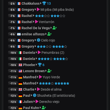
Chakkaluss
13
-2 h
Gregory
Mi piba (Mi piba linda)
-5 h
Rachel
-7 h
Rachel
Ventarrón
-7 h
Rachel De la Vega
-7 h
emilse alfonzo
-9 h
Gregory
Cielo rojo
-9 h
Gregory
-9 h
Daniela
Penumbras (2)
-10 h
Daniela
-10 h
Phoebe
6
-10 h
Lenore Brown
-11 h
Manfred
Yuyo Verde
-11 h
Manfred
-11 h
Charlie
Desde el alma
-11 h
Paul
Shusheta (El aristócrata)
-12 h
Julien
Derecho viejo
-12 h
Paul Kuhn
-12 h