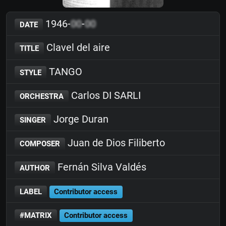
1946-
00
-
00
DATE
Clavel del aire
TITLE
TANGO
STYLE
Carlos DI SARLI
ORCHESTRA
Jorge Duran
SINGER
Juan de Dios Filiberto
COMPOSER
Fernán Silva Valdés
AUTHOR
LABEL
Contributor access
#MATRIX
Contributor access