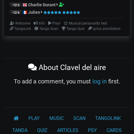
Charlie Durant
-12 h
Julien
-12 h
Welcome
Info
Play!
Musical personality test
TangoLink
Tango Scan
Tango Quiz
Lyrics annotation
About Clavel del aire
To add a comment, you must
log in
first.
PLAY
MUSIC
SCAN
TANGOLINK
TANDA
QUIZ
ARTICLES
PSY
CARDS