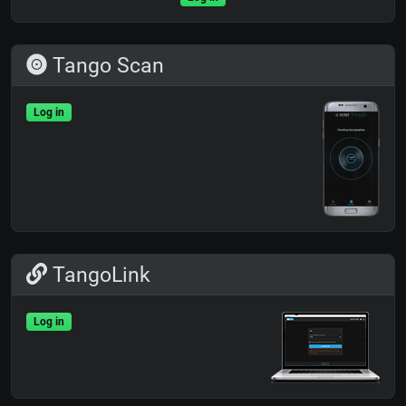
Tango Scan
Log in
TangoLink
Log in