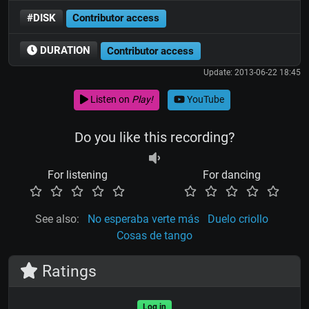
#DISK
Contributor access
DURATION
Contributor access
Update: 2013-06-22 18:45
Listen on
Play!
YouTube
Do you like this recording?
For listening
For dancing
See also:
No esperaba verte más
Duelo criollo
Cosas de tango
Ratings
Log in