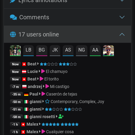
Comments
17 users online
LB
BG
JK
AS
NG
AA
Beat
Now
Lucie
El chamuyo
Now
Beat
El torito
Now
andrzej
Mi castigo
-7 m
Paul
Caserón de tejas
-35 m
gianni
Contemporary, Complex, Joy
-50 m
gianni
-51 m
gianni rosetti
-58 m
Malex
-1 h
Malex
Cualquier cosa
-1 h