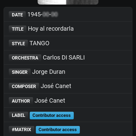
1945-
00
-
00
DATE
Hoy al recordarla
TITLE
TANGO
STYLE
Carlos DI SARLI
ORCHESTRA
Jorge Duran
SINGER
José Canet
COMPOSER
José Canet
AUTHOR
LABEL
Contributor access
#MATRIX
Contributor access