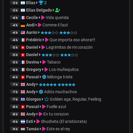
Elías
2
-3 h
Elías Delgado
-3 h
Cecile
Vida querida
-4 h
Andi
Comme il faut
-4 h
Aarón
-4 h
Frédéric
Que importa eso ahora!!!
-4 h
Daniel
Lagrimitas de mi corazón
-5 h
Daniel
-5 h
Davina
Tabaco
-5 h
Gregory
Los muñequitos
-6 h
Pascal
Milonga triste
-6 h
Andy
-7 h
Andy
Adiós muchachos
-7 h
Giorgos
Golden age, Regular, Feeling
-7 h
Pascal
Fuelle azul
-8 h
Andy
En tu corazon
-8 h
Esti
Shusheta (El aristócrata)
-9 h
Tamás
Este es el rey
-9 h