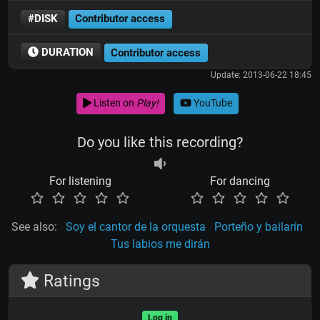
#DISK
Contributor access
DURATION
Contributor access
Update: 2013-06-22 18:45
Listen on
Play!
YouTube
Do you like this recording?
For listening
For dancing
See also:
Soy el cantor de la orquesta
Porteño y bailarín
Tus labios me dirán
Ratings
Log in