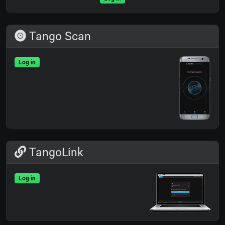
Tango Scan
Log in
TangoLink
Log in