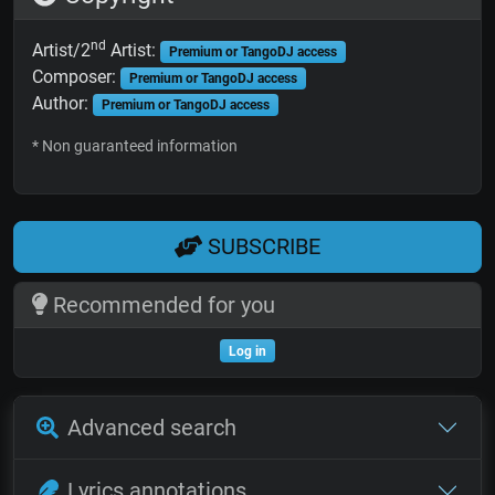
nd
Artist/2
Artist:
Premium or TangoDJ access
Composer:
Premium or TangoDJ access
Author:
Premium or TangoDJ access
* Non guaranteed information
SUBSCRIBE
Recommended for you
Log in
Advanced search
Lyrics annotations