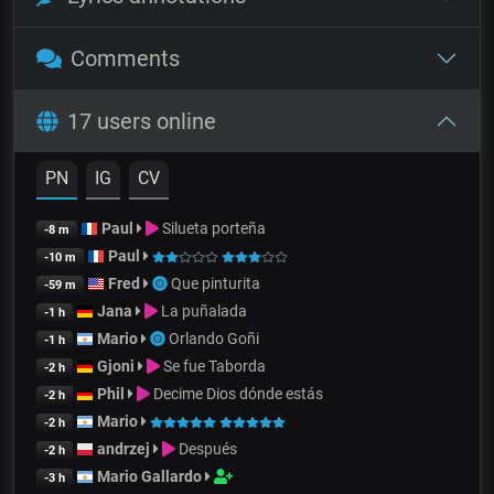
Comments
17 users online
PN
IG
CV
Paul
Silueta porteña
-8 m
Paul
-10 m
Fred
Que pinturita
-59 m
Jana
La puñalada
-1 h
Mario
Orlando Goñi
-1 h
Gjoni
Se fue Taborda
-2 h
Phil
Decime Dios dónde estás
-2 h
Mario
-2 h
andrzej
Después
-2 h
Mario Gallardo
-3 h