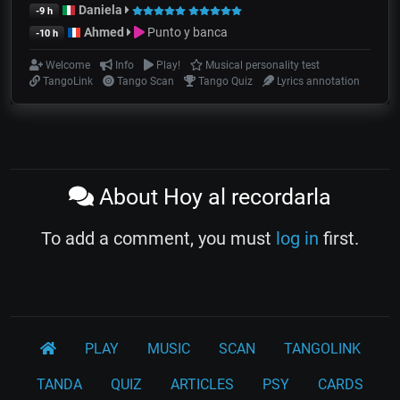
Daniela
-9 h
Ahmed
Punto y banca
-10 h
Welcome
Info
Play!
Musical personality test
TangoLink
Tango Scan
Tango Quiz
Lyrics annotation
About Hoy al recordarla
To add a comment, you must
log in
first.
PLAY
MUSIC
SCAN
TANGOLINK
TANDA
QUIZ
ARTICLES
PSY
CARDS