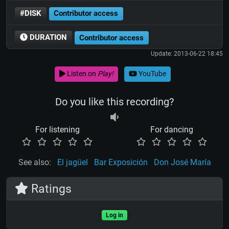
#DISK
Contributor access
DURATION
Contributor access
Update: 2013-06-22 18:45
Listen on
Play!
YouTube
Do you like this recording?
For listening
For dancing
See also:
El jagüel
Bar Exposición
Don José María
Ratings
Log in