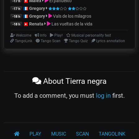
Malex
El pañuelito
-17 h
Gregory
-17 h
Gregory
Vals de los milagros
-18 h
Renata
Las vueltas de la vida
-18 h
Welcome
Info
Play!
Musical personality test
TangoLink
Tango Scan
Tango Quiz
Lyrics annotation
About Tierra negra
To add a comment, you must
log in
first.
PLAY
MUSIC
SCAN
TANGOLINK