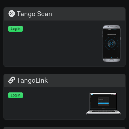
Tango Scan
Log in
TangoLink
Log in