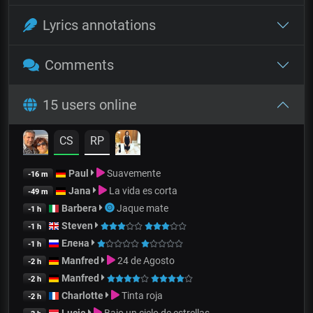
Lyrics annotations
Comments
15 users online
CS
RP
Paul
Suavemente
-16 m
Jana
La vida es corta
-49 m
Barbera
Jaque mate
-1 h
Steven
-1 h
Елена
-1 h
Manfred
24 de Agosto
-2 h
Manfred
-2 h
Charlotte
Tinta roja
-2 h
Lucie
Bajo un cielo de estrellas