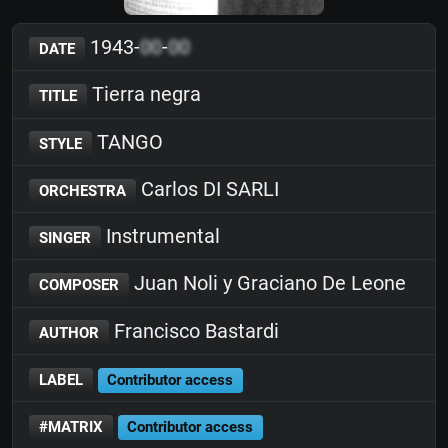
1943-
00
-
00
DATE
Tierra negra
TITLE
TANGO
STYLE
Carlos DI SARLI
ORCHESTRA
Instrumental
SINGER
Juan Noli y Graciano De Leone
COMPOSER
Francisco Bastardi
AUTHOR
LABEL
Contributor access
#MATRIX
Contributor access