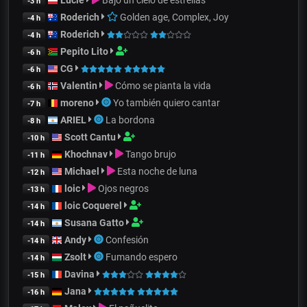
-3 h
Roderich
Golden age, Complex, Joy
-4 h
Roderich
-4 h
Pepito Lito
-6 h
CG
-6 h
Valentin
Cómo se pianta la vida
-6 h
moreno
Yo también quiero cantar
-7 h
ARIEL
La bordona
-8 h
Scott Cantu
-10 h
Khochnav
Tango brujo
-11 h
Michael
Esta noche de luna
-12 h
loic
Ojos negros
-13 h
loic Coquerel
-14 h
Susana Gatto
-14 h
Andy
Confesión
-14 h
Zsolt
Fumando espero
-14 h
Davina
-15 h
Jana
-16 h