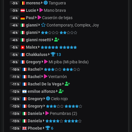
moreno
Tanguera
-3 h
Lucie
Mano brava
-3 h
Paul
Caserón de tejas
-4 h
gianni
Contemporary, Complex, Joy
-4 h
gianni
-4 h
gianni rosetti
-4 h
Malex
-5 h
Chakkaluss
13
-5 h
Gregory
Mi piba (Mi piba linda)
-9 h
Rachel
-10 h
Rachel
Ventarrón
-11 h
Rachel De la Vega
-11 h
emilse alfonzo
-12 h
Gregory
Cielo rojo
-12 h
Gregory
-13 h
Daniela
Penumbras (2)
-13 h
Daniela
-13 h
Phoebe
6
-13 h