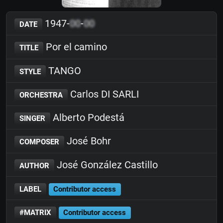
1947-
00
-
00
DATE
Por el camino
TITLE
TANGO
STYLE
Carlos DI SARLI
ORCHESTRA
Alberto Podestá
SINGER
José Bohr
COMPOSER
José González Castillo
AUTHOR
LABEL
Contributor access
#MATRIX
Contributor access