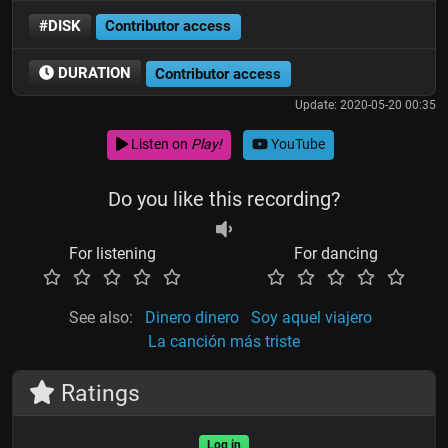
#DISK
Contributor access
DURATION
Contributor access
Update: 2020-05-20 00:35
Listen on
Play!
YouTube
Do you like this recording?
For listening
For dancing
See also:
Dinero dinero
Soy aquel viajero
La canción más triste
Ratings
Log in