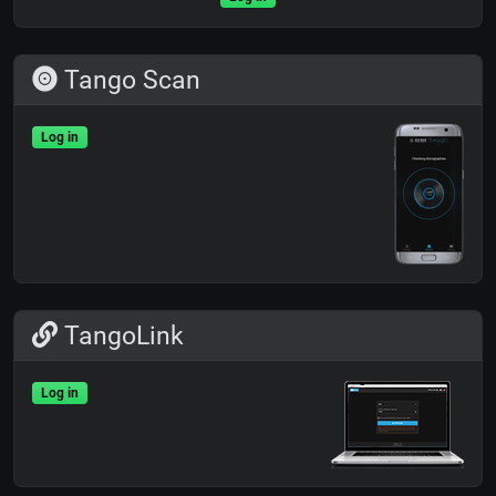
Tango Scan
Log in
TangoLink
Log in