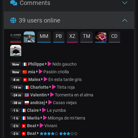
Comments
39 users online
MM
PB
XZ
TM
CD
Philippe
Nido gaucho
Now
mia
Pasión criolla
Now
Malex
En esta tarde gris
-8 m
Charlotte
Tinta roja
-19 m
Valentin
Tormenta en el alma
-24 m
andrzej
Casas viejas
-38 m
Claire
La yumba
-1 h
Mariia
Milonga de mi tierra
-1 h
Beat
Viviani
-2 h
Beat
-2 h