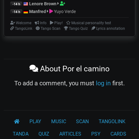
Lenore Brown
-14 h
Manfred
Yuyo Verde
-14 h
Welcome
Info
Play!
Musical personality test
TangoLink
Tango Scan
Tango Quiz
Lyrics annotation
About Por el camino
To add a comment, you must
log in
first.
PLAY
MUSIC
SCAN
TANGOLINK
TANDA
QUIZ
ARTICLES
PSY
CARDS