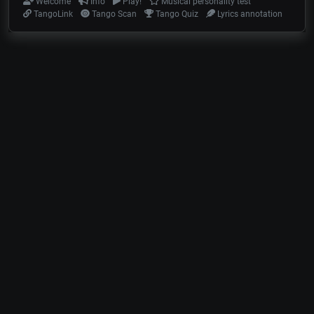
Welcome
Info
Play!
Musical personality test
TangoLink
Tango Scan
Tango Quiz
Lyrics annotation