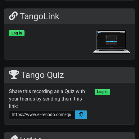
TangoLink
Log in
Tango Quiz
Share this recording as a Quiz with
Log in
your friends by sending them this
link: