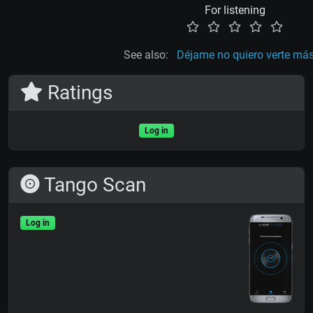
For listening
See also:
Déjame no quiero verte má
Ratings
Log in
Tango Scan
Log in