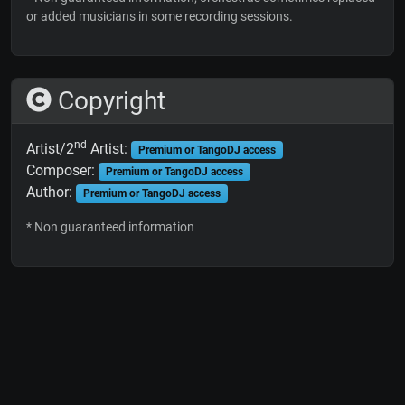
or added musicians in some recording sessions.
Copyright
nd
Artist/2
Artist:
Premium or TangoDJ access
Composer:
Premium or TangoDJ access
Author:
Premium or TangoDJ access
* Non guaranteed information