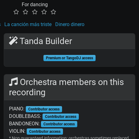
For dancing
s
La canción más triste
Dinero dinero
Tanda Builder
Premium or TangoDJ access
Orchestra members on this
recording
PIANO:
Contributor access
DOUBLEBASS:
Contributor access
BANDONEON:
Contributor access
VIOLIN:
Contributor access
* Non guaranteed information; orchestras sometimes replaced