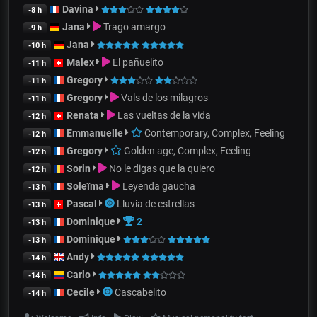
Davina
-8 h
Jana
Trago amargo
-9 h
Jana
-10 h
Malex
El pañuelito
-11 h
Gregory
-11 h
Gregory
Vals de los milagros
-11 h
Renata
Las vueltas de la vida
-12 h
Emmanuelle
Contemporary, Complex, Feeling
-12 h
Gregory
Golden age, Complex, Feeling
-12 h
Sorin
No le digas que la quiero
-12 h
Soleïma
Leyenda gaucha
-13 h
Pascal
Lluvia de estrellas
-13 h
Dominique
2
-13 h
Dominique
-13 h
Andy
-14 h
Carlo
-14 h
Cecile
Cascabelito
-14 h