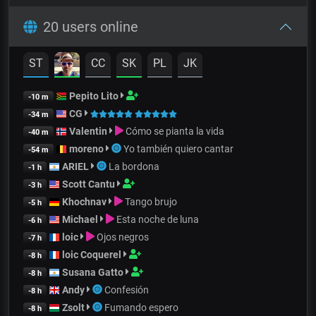
20 users online
ST
CC
SK
PL
JK
Pepito Lito
-10 m
CG
-34 m
Valentin
Cómo se pianta la vida
-40 m
moreno
Yo también quiero cantar
-54 m
ARIEL
La bordona
-1 h
Scott Cantu
-3 h
Khochnav
Tango brujo
-5 h
Michael
Esta noche de luna
-6 h
loic
Ojos negros
-7 h
loic Coquerel
-8 h
Susana Gatto
-8 h
Andy
Confesión
-8 h
Zsolt
Fumando espero
-8 h