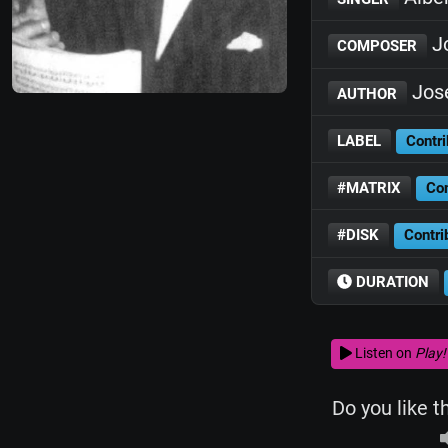
J
COMPOSER
José
AUTHOR
LABEL
Contri
#MATRIX
Con
#DISK
Contri
DURATION
Listen on
Play!
Do you like t