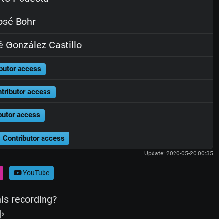
osé Bohr
 González Castillo
butor access
tributor access
butor access
Contributor access
Update: 2020-05-20 00:35
YouTube
his recording?