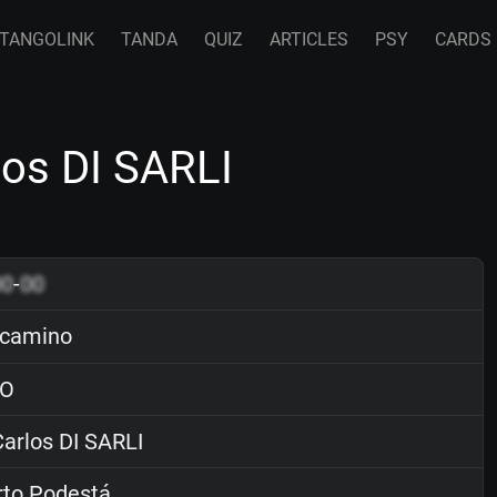
TANGOLINK
TANDA
QUIZ
ARTICLES
PSY
CARDS
los DI SARLI
00
-
00
 camino
O
arlos DI SARLI
rto Podestá