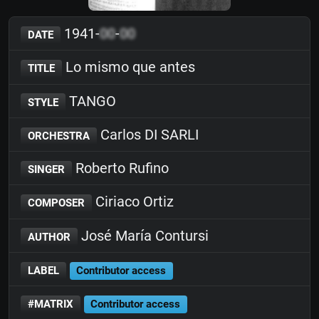
1941-
00
-
00
DATE
Lo mismo que antes
TITLE
TANGO
STYLE
Carlos DI SARLI
ORCHESTRA
Roberto Rufino
SINGER
Ciriaco Ortiz
COMPOSER
José María Contursi
AUTHOR
LABEL
Contributor access
#MATRIX
Contributor access