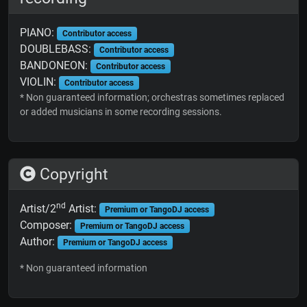
PIANO:
Contributor access
DOUBLEBASS:
Contributor access
BANDONEON:
Contributor access
VIOLIN:
Contributor access
* Non guaranteed information; orchestras sometimes replaced
or added musicians in some recording sessions.
Copyright
nd
Artist/2
Artist:
Premium or TangoDJ access
Composer:
Premium or TangoDJ access
Author:
Premium or TangoDJ access
* Non guaranteed information