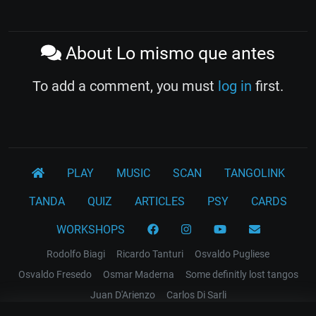
About Lo mismo que antes
To add a comment, you must
log in
first.
PLAY
MUSIC
SCAN
TANGOLINK
TANDA
QUIZ
ARTICLES
PSY
CARDS
WORKSHOPS
Rodolfo Biagi
Ricardo Tanturi
Osvaldo Pugliese
Osvaldo Fresedo
Osmar Maderna
Some definitly lost tangos
Juan D'Arienzo
Carlos Di Sarli
Terms and Legal Notices