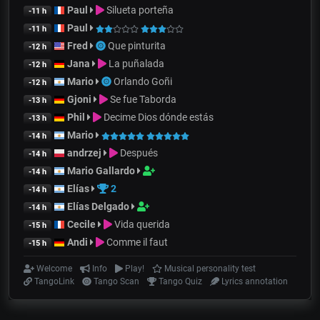
Paul
Silueta porteña
-11 h
Paul
-11 h
Fred
Que pinturita
-12 h
Jana
La puñalada
-12 h
Mario
Orlando Goñi
-12 h
Gjoni
Se fue Taborda
-13 h
Phil
Decime Dios dónde estás
-13 h
Mario
-14 h
andrzej
Después
-14 h
Mario Gallardo
-14 h
Elías
2
-14 h
Elías Delgado
-14 h
Cecile
Vida querida
-15 h
Andi
Comme il faut
-15 h
Welcome
Info
Play!
Musical personality test
TangoLink
Tango Scan
Tango Quiz
Lyrics annotation