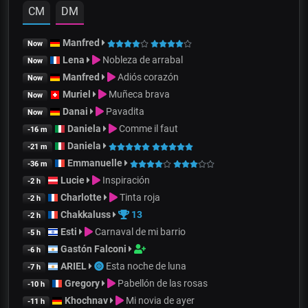
CM
DM
Manfred
Now
Lena
Nobleza de arrabal
Now
Manfred
Adiós corazón
Now
Muriel
Muñeca brava
Now
Danai
Pavadita
Now
Daniela
Comme il faut
-16 m
Daniela
-21 m
Emmanuelle
-36 m
Lucie
Inspiración
-2 h
Charlotte
Tinta roja
-2 h
Chakkaluss
13
-2 h
Esti
Carnaval de mi barrio
-5 h
Gastón Falconi
-6 h
ARIEL
Esta noche de luna
-7 h
Gregory
Pabellón de las rosas
-10 h
Khochnav
Mi novia de ayer
-11 h