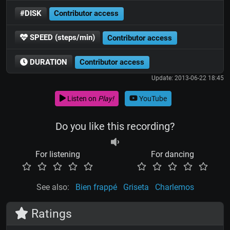
#DISK
Contributor access
SPEED (steps/min)
Contributor access
DURATION
Contributor access
Update: 2013-06-22 18:45
Listen on
Play!
YouTube
Do you like this recording?
For listening
For dancing
See also:
Bien frappé
Griseta
Charlemos
Ratings