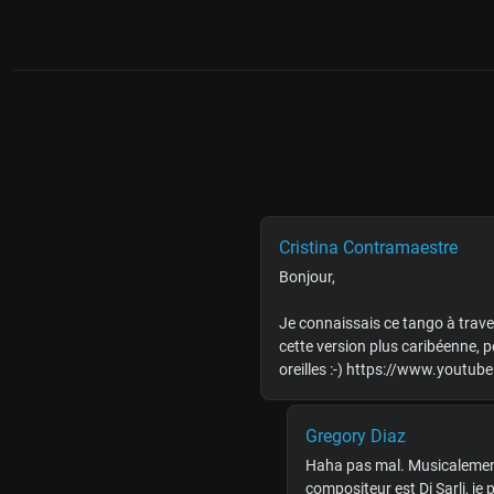
Cristina Contramaestre
Bonjour,
Je connaissais ce tango à trave
cette version plus caribéenne, p
oreilles :-) https://www.you
Gregory Diaz
Haha pas mal. Musicalement p
compositeur est Di Sarli, je 