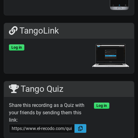
TangoLink
Log in
Tango Quiz
Share this recording as a Quiz with
Log in
your friends by sending them this
link: