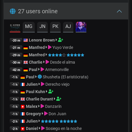
27 users online
MG
JN
PK
AJ
Lenore Brown
-20 m
Manfred
Yuyo Verde
-21 m
Manfred
-29 m
Charlie
Desde el alma
-30 m
Paul
Armenonville
-42 m
Paul
Shusheta (El aristócrata)
-1 h
Julien
Derecho viejo
-1 h
Paul Kuhn
-1 h
Charlie Durant
-1 h
Malex
Danzarín
-1 h
Gregory
Don Juan
-1 h
Julien
-2 h
Daniel
Sosiego en la noche
-2 h