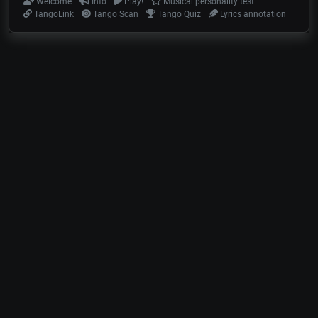
Welcome
Info
Play!
Musical personality test
TangoLink
Tango Scan
Tango Quiz
Lyrics annotation