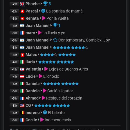
Phoebe
5
-2 h
Pascal
La sonrisa de mamá
-2 h
Renata
Por la vuelta
-3 h
Juan Manuel
1
-3 h
marc
La lluvia y yo
-3 h
Juan Manuel
Contemporary, Complex, Joy
-3 h
Juan Manuel
-3 h
Malex
-3 h
ilaria
-4 h
Valentin
Lejos de Buenos Aires
-4 h
Lucie
El choclo
-4 h
Daniela
-5 h
Daniela
Cartón ligador
-5 h
Ahmed
Repique del corazón
-5 h
CG
-5 h
moreno
El talento
-5 h
Cecile
Independencia
-5 h