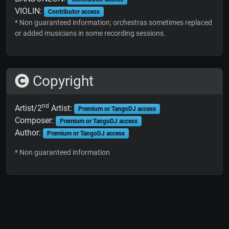
VIOLIN:
Contributor access
* Non guaranteed information; orchestras sometimes replaced
or added musicians in some recording sessions.
Copyright
nd
Artist/2
Artist:
Premium or TangoDJ access
Composer:
Premium or TangoDJ access
Author:
Premium or TangoDJ access
* Non guaranteed information