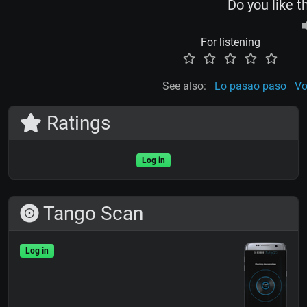
Do you like t
For listening
See also:
Lo pasao paso
Vo
Ratings
Log in
Tango Scan
Log in