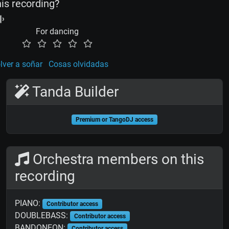
his recording?
For dancing
lver a soñar
Cosas olvidadas
Tanda Builder
Premium or TangoDJ access
Orchestra members on this
recording
PIANO:
Contributor access
DOUBLEBASS:
Contributor access
BANDONEON:
Contributor access