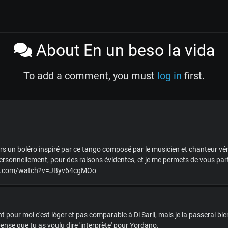
About En un beso la vida
To add a comment, you must
log in
first.
rs un boléro inspiré par ce tango composé par le musicien et chanteur v
ersonnellement, pour des raisons évidentes, et je me permets de vous partag
tube.com/watch?v=JByv64cgMOo
our moi c'est léger et pas comparable à Di Sarli, mais je la passerai bien
pense que tu as voulu dire 'interprète' pour Yordano.