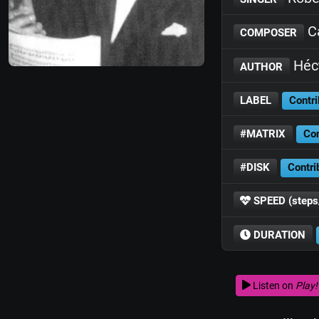
Ca
COMPOSER
Héc
AUTHOR
LABEL
Contri
#MATRIX
Con
#DISK
Contri
SPEED (steps
DURATION
Listen on
Play!