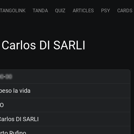
TANGOLINK
TANDA
QUIZ
ARTICLES
PSY
CARDS
 Carlos DI SARLI
00
-
00
beso la vida
O
arlos DI SARLI
to Rufino