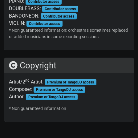
PIANO:
Contributor access
DOUBLEBASS:
Contributor access
BANDONEON:
Contributor access
VIOLIN:
Contributor access
* Non guaranteed information; orchestras sometimes replaced
or added musicians in some recording sessions.
Copyright
nd
Artist/2
Artist:
Premium or TangoDJ access
Composer:
Premium or TangoDJ access
Author:
Premium or TangoDJ access
* Non guaranteed information