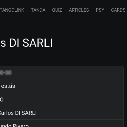
TANGOLINK
TANDA
QUIZ
ARTICLES
PSY
CARDS
s DI SARLI
00
-
00
 estás
O
arlos DI SARLI
ndo Rivero