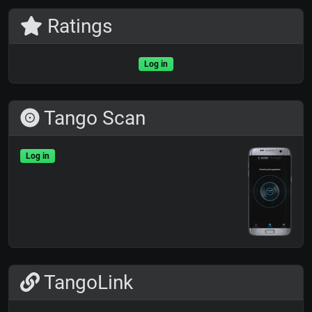
Ratings
Log in
Tango Scan
Log in
TangoLink