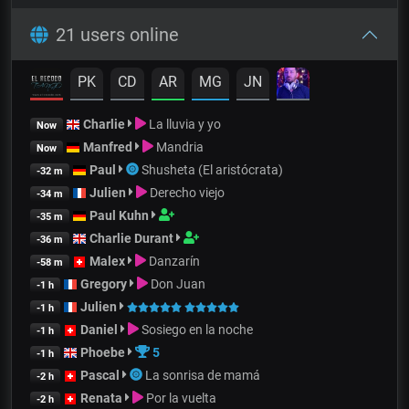
21 users online
PK
CD
AR
MG
JN
Charlie
La lluvia y yo
Now
Manfred
Mandria
Now
Paul
Shusheta (El aristócrata)
-32 m
Julien
Derecho viejo
-34 m
Paul Kuhn
-35 m
Charlie Durant
-36 m
Malex
Danzarín
-58 m
Gregory
Don Juan
-1 h
Julien
-1 h
Daniel
Sosiego en la noche
-1 h
Phoebe
5
-1 h
Pascal
La sonrisa de mamá
-2 h
Renata
Por la vuelta
-2 h