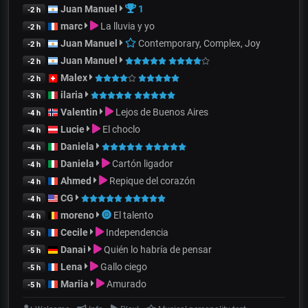
Juan Manuel
1
-2 h
marc
La lluvia y yo
-2 h
Juan Manuel
Contemporary, Complex, Joy
-2 h
Juan Manuel
-2 h
Malex
-2 h
ilaria
-3 h
Valentin
Lejos de Buenos Aires
-4 h
Lucie
El choclo
-4 h
Daniela
-4 h
Daniela
Cartón ligador
-4 h
Ahmed
Repique del corazón
-4 h
CG
-4 h
moreno
El talento
-4 h
Cecile
Independencia
-5 h
Danai
Quién lo habría de pensar
-5 h
Lena
Gallo ciego
-5 h
Mariia
Amurado
-5 h