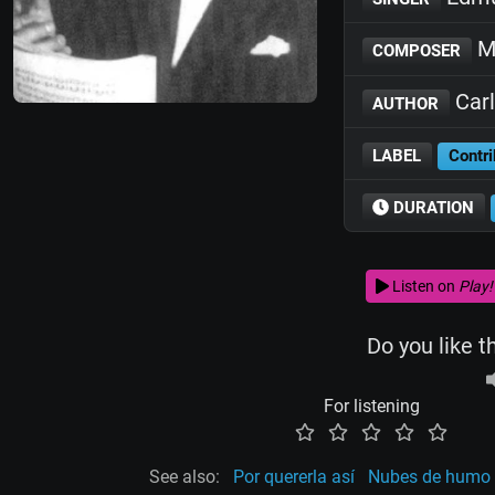
M
COMPOSER
Carl
AUTHOR
LABEL
Contri
DURATION
Listen on
Play!
Do you like t
For listening
See also:
Por quererla así
Nubes de humo