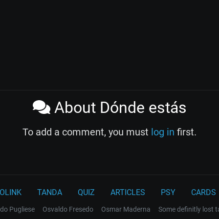
About Dónde estás
To add a comment, you must
log in
first.
OLINK
TANDA
QUIZ
ARTICLES
PSY
CARDS
do Pugliese
Osvaldo Fresedo
Osmar Maderna
Some definitly lost 