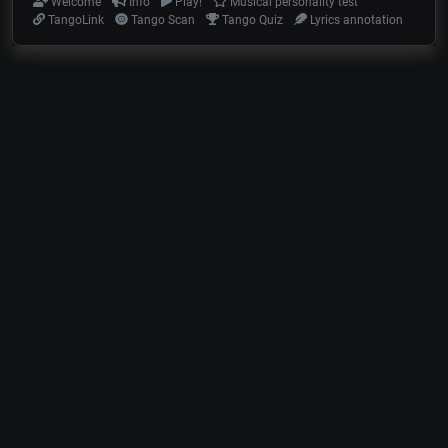
Welcome
Info
Play!
Musical personality test
TangoLink
Tango Scan
Tango Quiz
Lyrics annotation