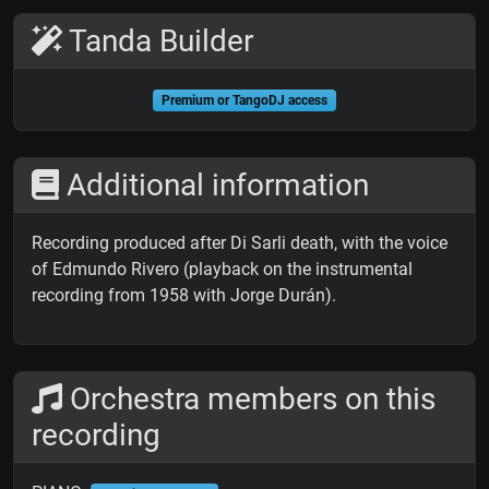
Tanda Builder
Premium or TangoDJ access
Additional information
Recording produced after Di Sarli death, with the voice
of Edmundo Rivero (playback on the instrumental
recording from 1958 with Jorge Durán).
Orchestra members on this
recording