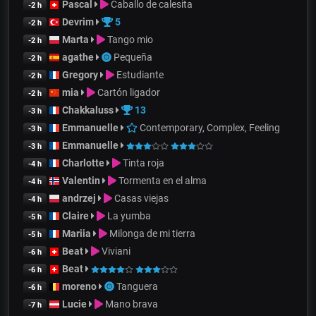
Pascal
Caballo de calesita
-2 h
Devrim
5
-2 h
Marta
Tango mio
-2 h
agathe
Pequeña
-2 h
Gregory
Estudiante
-2 h
mia
Cartón ligador
-2 h
Chakkaluss
13
-3 h
Emmanuelle
Contemporary, Complex, Feeling
-3 h
Emmanuelle
-3 h
Charlotte
Tinta roja
-4 h
Valentin
Tormenta en el alma
-4 h
andrzej
Casas viejas
-4 h
Claire
La yumba
-5 h
Mariia
Milonga de mi tierra
-5 h
Beat
Viviani
-6 h
Beat
-6 h
moreno
Tanguera
-6 h
Lucie
Mano brava
-7 h