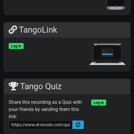
TangoLink
Log in
Tango Quiz
Share this recording as a Quiz with
Log in
your friends by sending them this
link: