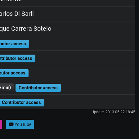
rlos Di Sarli
que Carrera Sotelo
butor access
tributor access
butor access
/min)
Contributor access
Contributor access
Update: 2013-06-22 18:45
YouTube