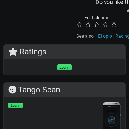
Do you like t
For listening
See also:
El opio
Racing
Ratings
Log in
Tango Scan
Log in