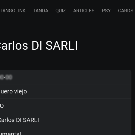
TANGOLINK
TANDA
QUIZ
ARTICLES
PSY
CARDS
Carlos DI SARLI
00
-
00
uero viejo
O
arlos DI SARLI
rumental