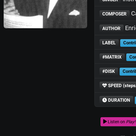
Ca
COMPOSER
Enri
AUTHOR
LABEL
Contri
#MATRIX
Con
#DISK
Contri
SPEED (steps
DURATION
Listen on
Play!