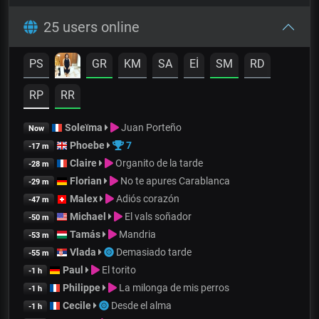
25 users online
PS
GR
KM
SA
Eİ
SM
RD
RP
RR
Soleïma
Juan Porteño
Now
Phoebe
7
-17 m
Claire
Organito de la tarde
-28 m
Florian
No te apures Carablanca
-29 m
Malex
Adiós corazón
-47 m
Michael
El vals soñador
-50 m
Tamás
Mandria
-53 m
Vlada
Demasiado tarde
-55 m
Paul
El torito
-1 h
Philippe
La milonga de mis perros
-1 h
Cecile
Desde el alma
-1 h