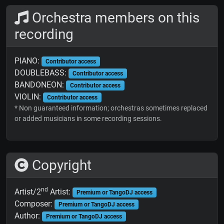
Orchestra members on this
recording
PIANO:
Contributor access
DOUBLEBASS:
Contributor access
BANDONEON:
Contributor access
VIOLIN:
Contributor access
* Non guaranteed information; orchestras sometimes replaced
or added musicians in some recording sessions.
Copyright
nd
Artist/2
Artist:
Premium or TangoDJ access
Composer:
Premium or TangoDJ access
Author:
Premium or TangoDJ access