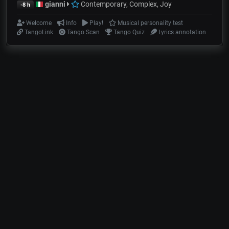
gianni
Contemporary, Complex, Joy
-8 h
Welcome
Info
Play!
Musical personality test
TangoLink
Tango Scan
Tango Quiz
Lyrics annotation