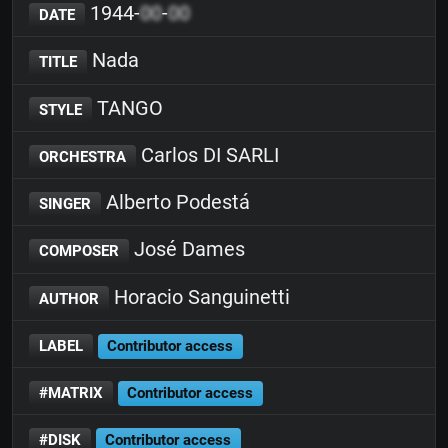
1944-
00
-
00
DATE
Nada
TITLE
TANGO
STYLE
Carlos DI SARLI
ORCHESTRA
Alberto Podestá
SINGER
José Dames
COMPOSER
Horacio Sanguinetti
AUTHOR
LABEL
Contributor access
#MATRIX
Contributor access
#DISK
Contributor access