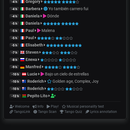
Gregory
-4 h
Barbera
Yo también carrero fui
-4 h
Daniela
Dónde
-4 h
Daniela
-5 h
Paul
Malena
-5 h
Paul
-5 h
Elisabeth
-5 h
Steven
-7 h
Елена
-8 h
Manfred
-9 h
Lucie
Bajo un cielo de estrellas
-10 h
Roderich
Golden age, Complex, Joy
-10 h
Roderich
-10 h
Pepito Lito
-12 h
Welcome
Info
Play!
Musical personality test
TangoLink
Tango Scan
Tango Quiz
Lyrics annotation