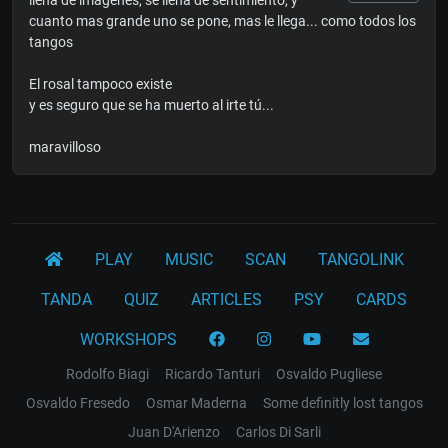
llena de imágenes, se llena de sentimiento, y
cuanto mas grande uno se pone, mas le llega... como todos los
tangos
El rosal tampoco existe
y es seguro que se ha muerto al irte tú...
maravilloso
PLAY
MUSIC
SCAN
TANGOLINK
TANDA
QUIZ
ARTICLES
PSY
CARDS
WORKSHOPS
Rodolfo Biagi
Ricardo Tanturi
Osvaldo Pugliese
Osvaldo Fresedo
Osmar Maderna
Some definitly lost tangos
Juan D'Arienzo
Carlos Di Sarli