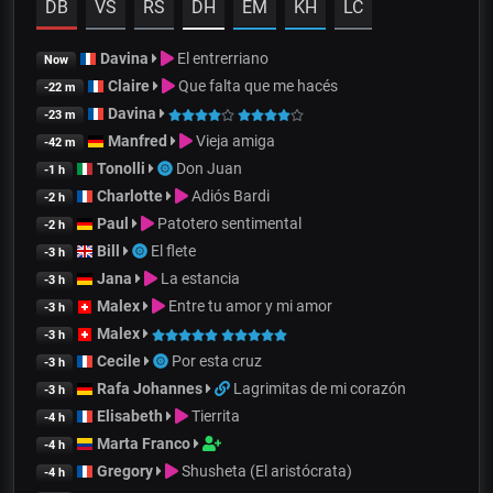
DB
VS
RS
DH
EM
KH
LC
Davina
El entrerriano
Now
Claire
Que falta que me hacés
-22 m
Davina
-23 m
Manfred
Vieja amiga
-42 m
Tonolli
Don Juan
-1 h
Charlotte
Adiós Bardi
-2 h
Paul
Patotero sentimental
-2 h
Bill
El flete
-3 h
Jana
La estancia
-3 h
Malex
Entre tu amor y mi amor
-3 h
Malex
-3 h
Cecile
Por esta cruz
-3 h
Rafa Johannes
Lagrimitas de mi corazón
-3 h
Elisabeth
Tierrita
-4 h
Marta Franco
-4 h
Gregory
Shusheta (El aristócrata)
-4 h