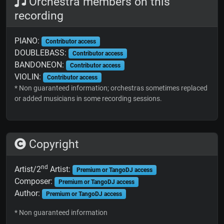
Orchestra members on this
recording
PIANO:
Contributor access
DOUBLEBASS:
Contributor access
BANDONEON:
Contributor access
VIOLIN:
Contributor access
* Non guaranteed information; orchestras sometimes replaced
or added musicians in some recording sessions.
Copyright
nd
Artist/2
Artist:
Premium or TangoDJ access
Composer:
Premium or TangoDJ access
Author:
Premium or TangoDJ access
* Non guaranteed information