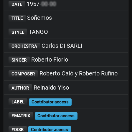
1957-
00
-
00
DATE
Soñemos
TITLE
TANGO
STYLE
Carlos DI SARLI
ORCHESTRA
Roberto Florio
SINGER
Roberto Caló y Roberto Rufino
COMPOSER
Reinaldo Yiso
AUTHOR
LABEL
Contributor access
#MATRIX
Contributor access
#DISK
Contributor access