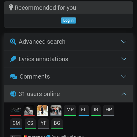
Recommended for you
Log in
Advanced search
Lyrics annotations
Comments
31 users online
MP
EL
IB
HP
CM
CS
YF
BG