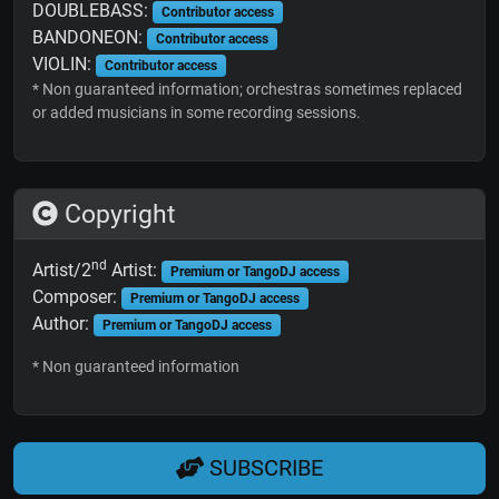
DOUBLEBASS:
Contributor access
BANDONEON:
Contributor access
VIOLIN:
Contributor access
* Non guaranteed information; orchestras sometimes replaced
or added musicians in some recording sessions.
Copyright
nd
Artist/2
Artist:
Premium or TangoDJ access
Composer:
Premium or TangoDJ access
Author:
Premium or TangoDJ access
* Non guaranteed information
SUBSCRIBE