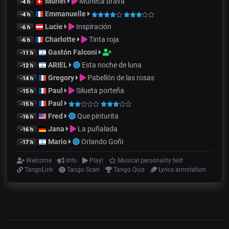
Muriel
Muñeca brava
-4 h
Emmanuelle
-4 h
Lucie
Inspiración
-6 h
Charlotte
Tinta roja
-6 h
Gastón Falconi
-11 h
ARIEL
Esta noche de luna
-12 h
Gregory
Pabellón de las rosas
-14 h
Paul
Silueta porteña
-15 h
Paul
-15 h
Fred
Que pinturita
-16 h
Jana
La puñalada
-16 h
Mario
Orlando Goñi
-17 h
Welcome
Info
Play!
Musical personality test
TangoLink
Tango Scan
Tango Quiz
Lyrics annotation