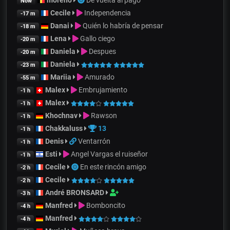
moreno
De vuelta al pago
Now
Cecile
Independencia
-17 m
Danai
Quién lo habría de pensar
-18 m
Lena
Gallo ciego
-20 m
Daniela
Despues
-20 m
Daniela
-23 m
Mariia
Amurado
-55 m
Malex
Embrujamiento
-1 h
Malex
-1 h
Khochnav
Rawson
-1 h
Chakkaluss
13
-1 h
Denis
Ventarrón
-1 h
Esti
Angel Vargas el ruiseñor
-1 h
Cecile
En este rincón amigo
-2 h
Cecile
-2 h
André BRONSARD
-3 h
Manfred
Bomboncito
-4 h
Manfred
-4 h