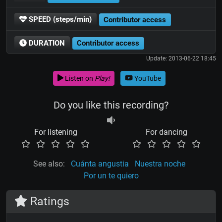
SPEED (steps/min)
Contributor access
DURATION
Contributor access
Update: 2013-06-22 18:45
Listen on
Play!
YouTube
Do you like this recording?
For listening
For dancing
See also:
Cuánta angustia
Nuestra noche
Por un te quiero
Ratings