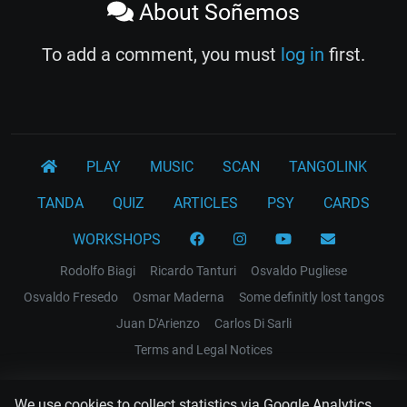
About Soñemos
To add a comment, you must
log in
first.
PLAY
MUSIC
SCAN
TANGOLINK
TANDA
QUIZ
ARTICLES
PSY
CARDS
WORKSHOPS
Rodolfo Biagi
Ricardo Tanturi
Osvaldo Pugliese
Osvaldo Fresedo
Osmar Maderna
Some definitly lost tangos
Juan D'Arienzo
Carlos Di Sarli
Terms and Legal Notices
EL RECODO TANGO
We use cookies to collect statistics via Google Analytics.