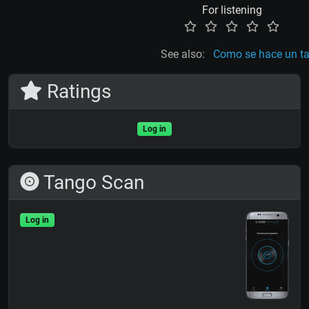
For listening
See also:
Como se hace un t
Ratings
Log in
Tango Scan
Log in