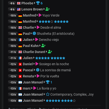
Phoebe
6
-9 h
Lenore Brown
-9 h
Manfred
Yuyo Verde
-10 h
Manfred
-10 h
Charlie
Desde el alma
-10 h
Paul
Shusheta (El aristócrata)
-10 h
Julien
Derecho viejo
-10 h
Paul Kuhn
-10 h
Charlie Durant
-11 h
Julien
-11 h
Daniel
Sosiego en la noche
-12 h
Pascal
La sonrisa de mamá
-12 h
Renata
Por la vuelta
-12 h
Juan Manuel
1
-13 h
marc
La lluvia y yo
-13 h
Juan Manuel
Contemporary, Complex, Joy
-13 h
Juan Manuel
-13 h