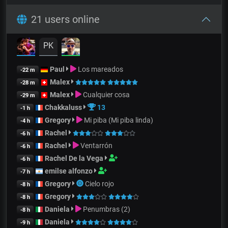
21 users online
PK
Paul
Los mareados
-22 m
Malex
-28 m
Malex
Cualquier cosa
-29 m
Chakkaluss
13
-1 h
Gregory
Mi piba (Mi piba linda)
-4 h
Rachel
-6 h
Rachel
Ventarrón
-6 h
Rachel De la Vega
-6 h
emilse alfonzo
-7 h
Gregory
Cielo rojo
-8 h
Gregory
-8 h
Daniela
Penumbras (2)
-8 h
Daniela
-9 h