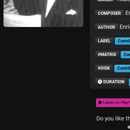
E
COMPOSER
Enr
AUTHOR
LABEL
Contri
#MATRIX
Con
#DISK
Contri
DURATION
Listen on
Play!
Do you like t