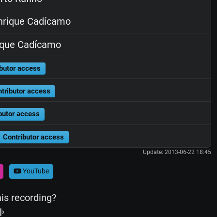
nrique Cadícamo
ique Cadícamo
butor access
tributor access
butor access
Contributor access
Update: 2013-06-22 18:45
YouTube
his recording?