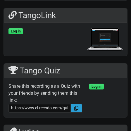
TangoLink
Log in
Tango Quiz
Share this recording as a Quiz with
Log in
your friends by sending them this
link: