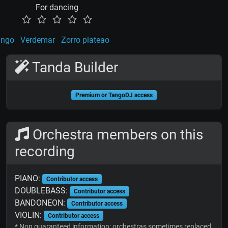
For dancing
ango
Verdemar
Zorro plateao
Tanda Builder
Premium or TangoDJ access
Orchestra members on this
recording
PIANO:
Contributor access
DOUBLEBASS:
Contributor access
BANDONEON:
Contributor access
VIOLIN:
Contributor access
* Non guaranteed information; orchestras sometimes replaced