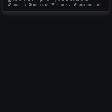
Welcome
Info
Play!
Musical personality test
TangoLink
Tango Scan
Tango Quiz
Lyrics annotation