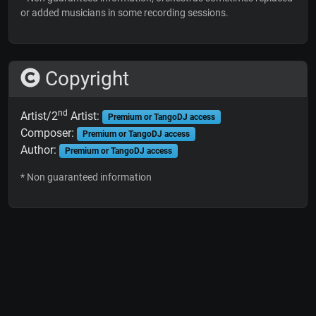
or added musicians in some recording sessions.
Copyright
nd
Artist/2
Artist:
Premium or TangoDJ access
Composer:
Premium or TangoDJ access
Author:
Premium or TangoDJ access
* Non guaranteed information