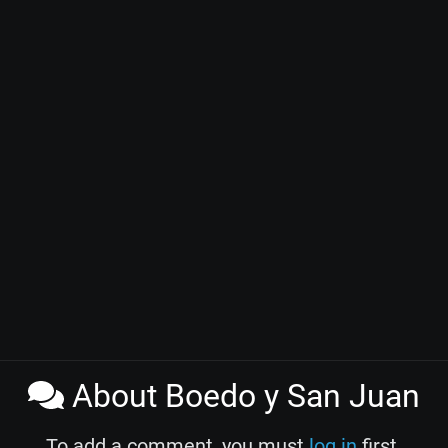
About Boedo y San Juan
To add a comment, you must
log in
first.