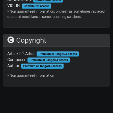
VIOLIN:
Contributor access
* Non guaranteed information; orchestras sometimes replaced
or added musicians in some recording sessions.
Copyright
nd
Artist/2
Artist:
Premium or TangoDJ access
Composer:
Premium or TangoDJ access
Author:
Premium or TangoDJ access
* Non guaranteed information