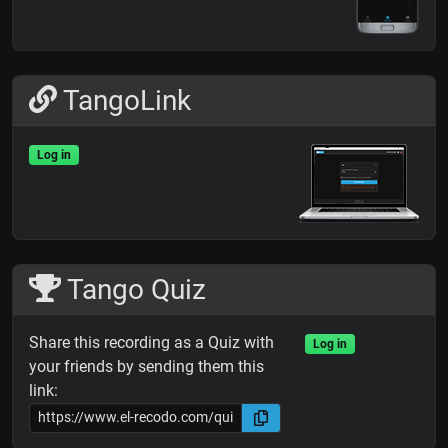
TangoLink
Log in
Tango Quiz
Share this recording as a Quiz with
Log in
your friends by sending them this
link: