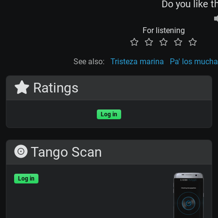
Do you like t
For listening
See also:
Tristeza marina
Pa' los much
Ratings
Log in
Tango Scan
Log in