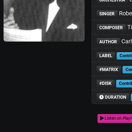
Rober
SINGER
Ti
COMPOSER
Carl
AUTHOR
LABEL
Contri
#MATRIX
Con
#DISK
Contri
DURATION
Listen on
Play!