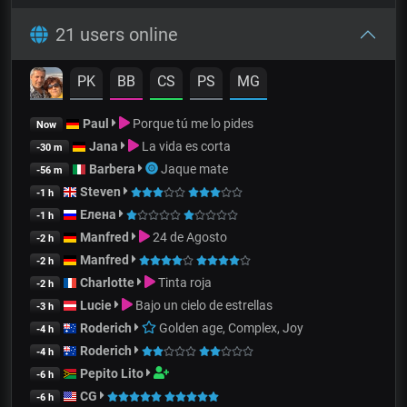
21 users online
PK
BB
CS
PS
MG
Paul
Porque tú me lo pides
Now
Jana
La vida es corta
-30 m
Barbera
Jaque mate
-56 m
Steven
-1 h
Елена
-1 h
Manfred
24 de Agosto
-2 h
Manfred
-2 h
Charlotte
Tinta roja
-2 h
Lucie
Bajo un cielo de estrellas
-3 h
Roderich
Golden age, Complex, Joy
-4 h
Roderich
-4 h
Pepito Lito
-6 h
CG
-6 h