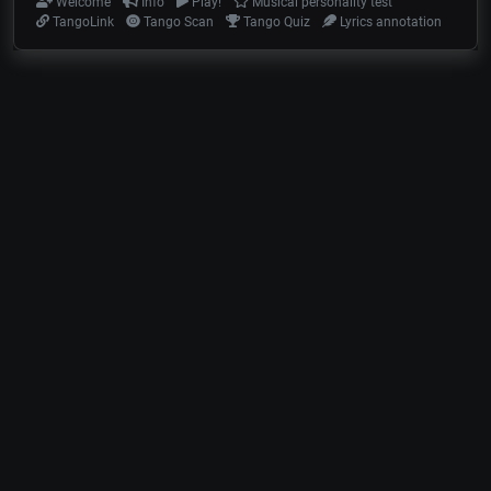
Welcome
Info
Play!
Musical personality test
TangoLink
Tango Scan
Tango Quiz
Lyrics annotation