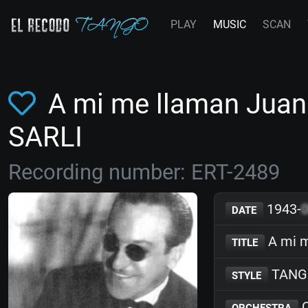
PLAY
MUSIC
SCAN
A mi me llaman Juan 
SARLI
Recording number: ERT-2489
1943-
DATE
A mi m
TITLE
TANG
STYLE
C
ORCHESTRA