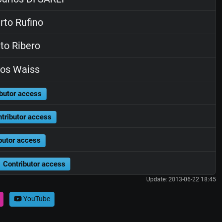
to Rufino
to Ribero
os Waiss
butor access
tributor access
butor access
Contributor access
Update: 2013-06-22 18:45
YouTube