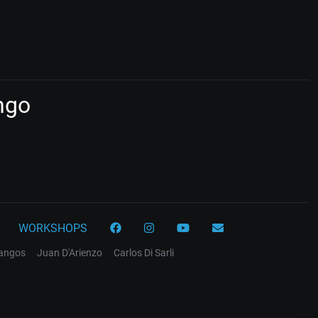
ngo
WORKSHOPS
tangos
Juan D'Arienzo
Carlos Di Sarli