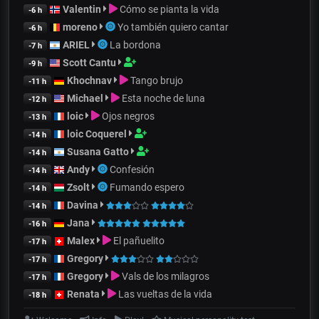
Valentin
Cómo se pianta la vida
-6 h
moreno
Yo también quiero cantar
-6 h
ARIEL
La bordona
-7 h
Scott Cantu
-9 h
Khochnav
Tango brujo
-11 h
Michael
Esta noche de luna
-12 h
loic
Ojos negros
-13 h
loic Coquerel
-14 h
Susana Gatto
-14 h
Andy
Confesión
-14 h
Zsolt
Fumando espero
-14 h
Davina
-14 h
Jana
-16 h
Malex
El pañuelito
-17 h
Gregory
-17 h
Gregory
Vals de los milagros
-17 h
Renata
Las vueltas de la vida
-18 h