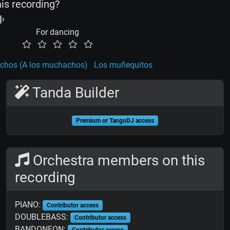
his recording?
For dancing
achos (A los muchachos)
Los muñequitos
Tanda Builder
Premium or TangoDJ access
Orchestra members on this
recording
PIANO:
Contributor access
DOUBLEBASS:
Contributor access
BANDONEON:
Contributor access