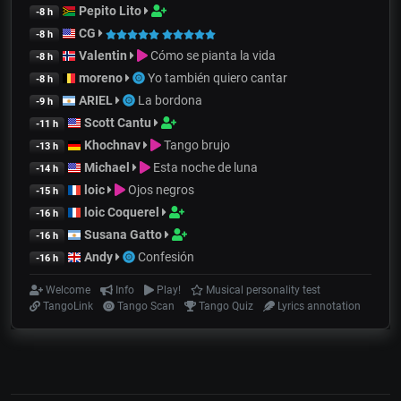
Pepito Lito
-8 h
CG
-8 h
Valentin
Cómo se pianta la vida
-8 h
moreno
Yo también quiero cantar
-8 h
ARIEL
La bordona
-9 h
Scott Cantu
-11 h
Khochnav
Tango brujo
-13 h
Michael
Esta noche de luna
-14 h
loic
Ojos negros
-15 h
loic Coquerel
-16 h
Susana Gatto
-16 h
Andy
Confesión
-16 h
Welcome
Info
Play!
Musical personality test
TangoLink
Tango Scan
Tango Quiz
Lyrics annotation