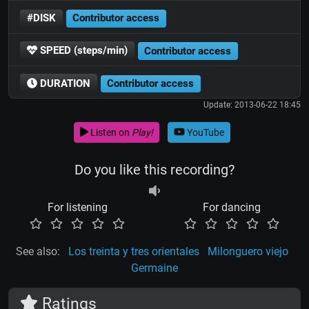
#DISK
Contributor access
SPEED (steps/min)
Contributor access
DURATION
Contributor access
Update: 2013-06-22 18:45
Listen on
Play!
YouTube
Do you like this recording?
For listening
For dancing
See also:
Los treinta y tres orientales
Milonguero viejo
Germaine
Ratings