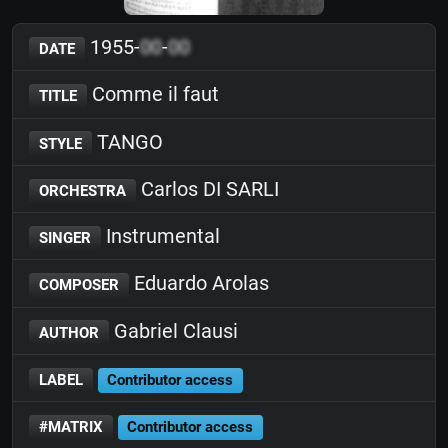
1955-
00
-
00
DATE
Comme il faut
TITLE
TANGO
STYLE
Carlos DI SARLI
ORCHESTRA
Instrumental
SINGER
Eduardo Arolas
COMPOSER
Gabriel Clausi
AUTHOR
LABEL
Contributor access
#MATRIX
Contributor access