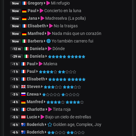
Gregory
Mi refugio
Now
Paul
Concierto en la luna
Now
Jana
Madreselva (La polla)
Now
Elisabeth
No la traigas
Now
Manfred
Nada más que un corazón
Now
Barbera
Yo también carrero fui
Now
Daniela
Dónde
-12 m
Daniela
-29 m
Paul
Malena
-1 h
Paul
-1 h
Elisabeth
-1 h
Steven
-3 h
Елена
-3 h
Manfred
-4 h
Charlotte
Tinta roja
-4 h
Lucie
Bajo un cielo de estrellas
-5 h
Roderich
Golden age, Complex, Joy
-6 h
Roderich
-6 h