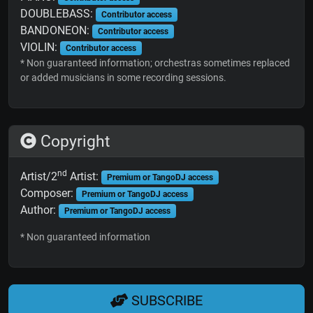
DOUBLEBASS:
Contributor access
BANDONEON:
Contributor access
VIOLIN:
Contributor access
* Non guaranteed information; orchestras sometimes replaced
or added musicians in some recording sessions.
Copyright
nd
Artist/2
Artist:
Premium or TangoDJ access
Composer:
Premium or TangoDJ access
Author:
Premium or TangoDJ access
* Non guaranteed information
SUBSCRIBE