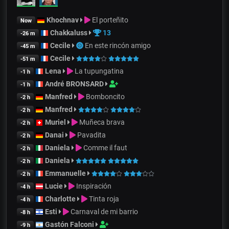
Khochnav
El porteñito
Now
Chakkaluss
13
-26 m
Cecile
En este rincón amigo
-45 m
Cecile
-51 m
Lena
La tupungatina
-1 h
André BRONSARD
-1 h
Manfred
Bomboncito
-2 h
Manfred
-2 h
Muriel
Muñeca brava
-2 h
Danai
Pavadita
-2 h
Daniela
Comme il faut
-2 h
Daniela
-2 h
Emmanuelle
-2 h
Lucie
Inspiración
-4 h
Charlotte
Tinta roja
-4 h
Esti
Carnaval de mi barrio
-8 h
Gastón Falconi
-9 h