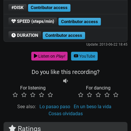
#DISK
Contributor access
SPEED (steps/min)
Contributor access
DURATION
Contributor access
Update: 2013-06-22 18:45
Listen on
Play!
YouTube
Do you like this recording?
For listening
For dancing
See also:
Lo pasao paso
En un beso la vida
Cosas olvidadas
Ratings