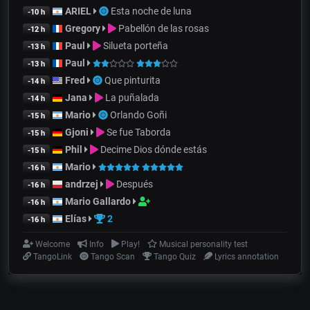
ARIEL
Esta noche de luna
-10 h
Gregory
Pabellón de las rosas
-12 h
Paul
Silueta porteña
-13 h
Paul
-13 h
Fred
Que pinturita
-14 h
Jana
La puñalada
-14 h
Mario
Orlando Goñi
-15 h
Gjoni
Se fue Taborda
-15 h
Phil
Decime Dios dónde estás
-15 h
Mario
-16 h
andrzej
Después
-16 h
Mario Gallardo
-16 h
Elías
2
-16 h
Welcome
Info
Play!
Musical personality test
TangoLink
Tango Scan
Tango Quiz
Lyrics annotation