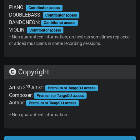
PIANO:
Contributor access
DOUBLEBASS:
Contributor access
BANDONEON:
Contributor access
VIOLIN:
Contributor access
* Non guaranteed information; orchestras sometimes replaced
or added musicians in some recording sessions.
Copyright
nd
Artist/2
Artist:
Premium or TangoDJ access
Composer:
Premium or TangoDJ access
Author:
Premium or TangoDJ access
* Non guaranteed information