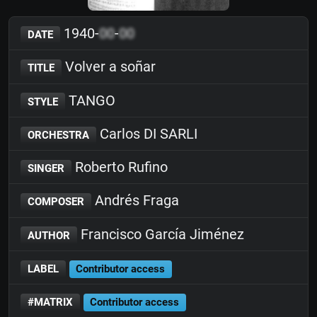
1940-
00
-
00
DATE
Volver a soñar
TITLE
TANGO
STYLE
Carlos DI SARLI
ORCHESTRA
Roberto Rufino
SINGER
Andrés Fraga
COMPOSER
Francisco García Jiménez
AUTHOR
LABEL
Contributor access
#MATRIX
Contributor access