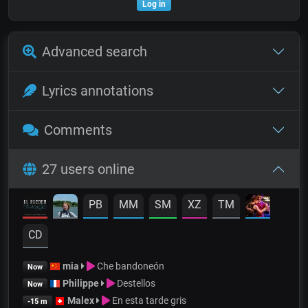
Log in
Advanced search
Lyrics annotations
Comments
27 users online
PB
MM
SM
XZ
TM
CD
mia
Che bandoneón
Now
Philippe
Destellos
Now
Malex
En esta tarde gris
-15 m