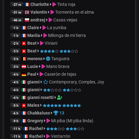
Charlotte
Tinta roja
-27 m
Valentin
Tormenta en el alma
-31 m
andrzej
Casas viejas
-46 m
Claire
La yumba
-1 h
Mariia
Milonga de mi tierra
-1 h
Beat
Viviani
-2 h
Beat
-3 h
moreno
Tanguera
-3 h
Lucie
Mano brava
-3 h
Paul
Caserón de tejas
-4 h
gianni
Contemporary, Complex, Joy
-4 h
gianni
-4 h
gianni rosetti
-4 h
Malex
-5 h
Chakkaluss
13
-6 h
Gregory
Mi piba (Mi piba linda)
-9 h
Rachel
-11 h
Rachel
Ventarrón
-11 h