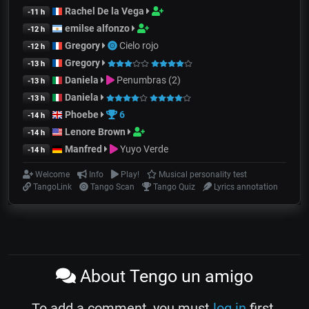
Rachel De la Vega
-11 h
emilse alfonzo
-12 h
Gregory
Cielo rojo
-12 h
Gregory
-13 h
Daniela
Penumbras (2)
-13 h
Daniela
-13 h
Phoebe
6
-14 h
Lenore Brown
-14 h
Manfred
Yuyo Verde
-14 h
Welcome
Info
Play!
Musical personality test
TangoLink
Tango Scan
Tango Quiz
Lyrics annotation
About Tengo un amigo
To add a comment, you must
log in
first.