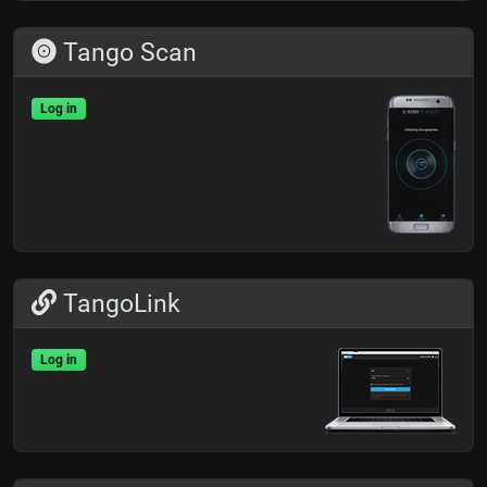
Tango Scan
Log in
TangoLink
Log in