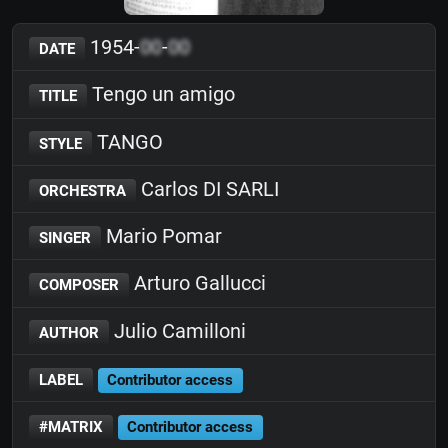
1954-
00
-
00
DATE
Tengo un amigo
TITLE
TANGO
STYLE
Carlos DI SARLI
ORCHESTRA
Mario Pomar
SINGER
Arturo Gallucci
COMPOSER
Julio Camilloni
AUTHOR
LABEL
Contributor access
#MATRIX
Contributor access