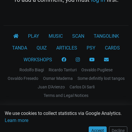
PLAY
MUSIC
SCAN
TANGOLINK
TANDA
QUIZ
ARTICLES
PSY
CARDS
WORKSHOPS
Rodolfo Biagi
Ricardo Tanturi
Osvaldo Pugliese
Osvaldo Fresedo
Osmar Maderna
Some definitly lost tangos
Juan D'Arienzo
Carlos Di Sarli
Terms and Legal Notices
EL RECODO TANGO
We use cookies to collect statistics via Google Analytics.
Design Web: Gregory DIAZ
Learn more
Accept
Decline