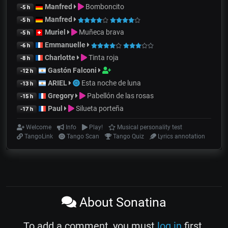
Manfred
Bomboncito
-5 h
Manfred
-5 h
Muriel
Muñeca brava
-5 h
Emmanuelle
-6 h
Charlotte
Tinta roja
-8 h
Gastón Falconi
-12 h
ARIEL
Esta noche de luna
-13 h
Gregory
Pabellón de las rosas
-15 h
Paul
Silueta porteña
-17 h
Welcome
Info
Play!
Musical personality test
TangoLink
Tango Scan
Tango Quiz
Lyrics annotation
About Sonatina
To add a comment, you must
log in
first.