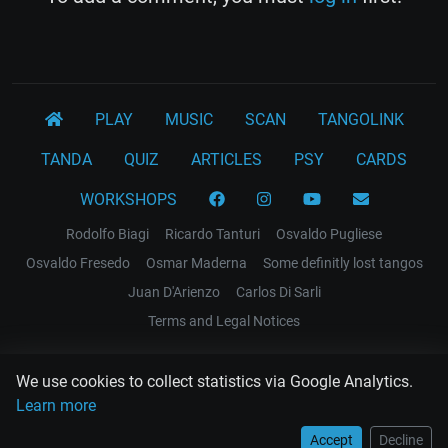
PLAY
MUSIC
SCAN
TANGOLINK
TANDA
QUIZ
ARTICLES
PSY
CARDS
WORKSHOPS
Rodolfo Biagi
Ricardo Tanturi
Osvaldo Pugliese
Osvaldo Fresedo
Osmar Maderna
Some definitly lost tangos
Juan D'Arienzo
Carlos Di Sarli
Terms and Legal Notices
EL RECODO TANGO
We use cookies to collect statistics via Google Analytics.
Design Web: Gregory DIAZ
Learn more
Accept
Decline