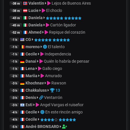
Valentin
Lejos de Buenos Aires
-38 m
Lucie
El choclo
-38 m
Daniela
-43 m
Daniela
Cartón ligador
-45 m
Ahmed
Repique del corazón
-52 m
CG
-1 h
moreno
El talento
-1 h
Cecile
Independencia
-1 h
Danai
Quién lo habría de pensar
-1 h
Lena
Gallo ciego
-1 h
Mariia
Amurado
-2 h
Khochnav
Rawson
-3 h
Chakkaluss
13
-3 h
Denis
Ventarrón
-3 h
Esti
Angel Vargas el ruiseñor
-3 h
Cecile
En este rincón amigo
-4 h
Cecile
-4 h
André BRONSARD
-5 h