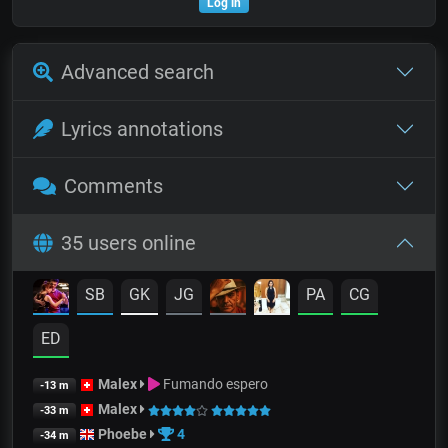
Log in
Advanced search
Lyrics annotations
Comments
35 users online
SB
GK
JG
PA
CG
ED
Malex
Fumando espero
-13 m
Malex
-33 m
Phoebe
4
-34 m