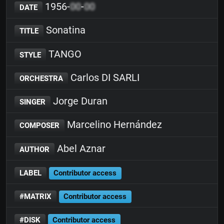
1956-
00
-
00
DATE
Sonatina
TITLE
TANGO
STYLE
Carlos DI SARLI
ORCHESTRA
Jorge Duran
SINGER
Marcelino Hernández
COMPOSER
Abel Aznar
AUTHOR
LABEL
Contributor access
#MATRIX
Contributor access
#DISK
Contributor access