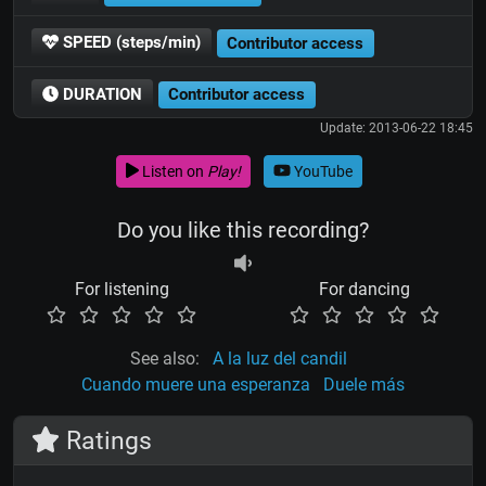
SPEED (steps/min)
Contributor access
DURATION
Contributor access
Update: 2013-06-22 18:45
Listen on
Play!
YouTube
Do you like this recording?
For listening
For dancing
See also:
A la luz del candil
Cuando muere una esperanza
Duele más
Ratings