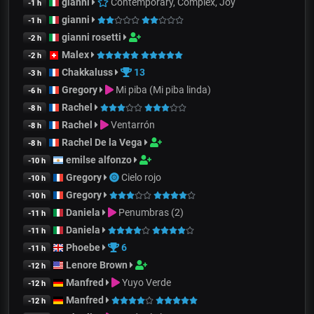
gianni
Contemporary, Complex, Joy
-1 h
gianni
-1 h
gianni rosetti
-2 h
Malex
-2 h
Chakkaluss
13
-3 h
Gregory
Mi piba (Mi piba linda)
-6 h
Rachel
-8 h
Rachel
Ventarrón
-8 h
Rachel De la Vega
-8 h
emilse alfonzo
-10 h
Gregory
Cielo rojo
-10 h
Gregory
-10 h
Daniela
Penumbras (2)
-11 h
Daniela
-11 h
Phoebe
6
-11 h
Lenore Brown
-12 h
Manfred
Yuyo Verde
-12 h
Manfred
-12 h