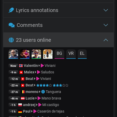
Lyrics annotations
Comments
23 users online
BG
VR
EL
Valentin
Viviani
Now
Malex
Saludos
-9 m
Beat
Viviani
-12 m
Beat
-22 m
moreno
Tanguera
-27 m
Lucie
Mano brava
-46 m
andrzej
Mi castigo
-1 h
Paul
Caserón de tejas
-1 h