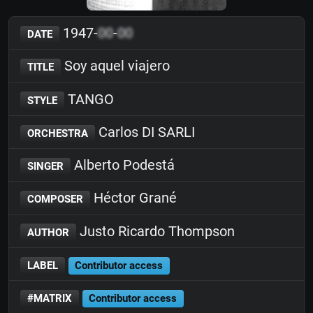
1947-
00
-
00
DATE
Soy aquel viajero
TITLE
TANGO
STYLE
Carlos DI SARLI
ORCHESTRA
Alberto Podestá
SINGER
Héctor Grané
COMPOSER
Justo Ricardo Thompson
AUTHOR
LABEL
Contributor access
#MATRIX
Contributor access