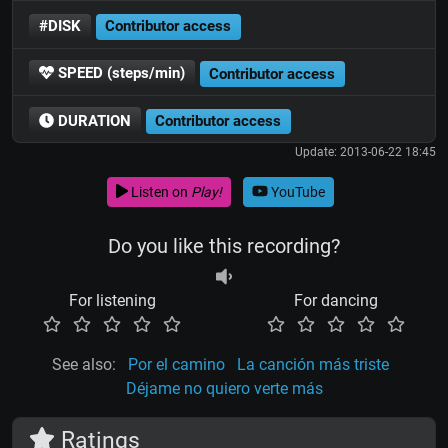
#DISK
Contributor access
SPEED (steps/min)
Contributor access
DURATION
Contributor access
Update: 2013-06-22 18:45
Listen on
Play!
YouTube
Do you like this recording?
For listening
For dancing
See also:
Por el camino
La canción más triste
Déjame no quiero verte más
Ratings