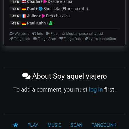
Charlie
Desde el alma
-12 h
Paul
Shusheta (El aristócrata)
-13 h
Julien
Derecho viejo
-13 h
Paul Kuhn
-13 h
Welcome
Info
Play!
Musical personality test
TangoLink
Tango Scan
Tango Quiz
Lyrics annotation
About Soy aquel viajero
To add a comment, you must
log in
first.
PLAY
MUSIC
SCAN
TANGOLINK