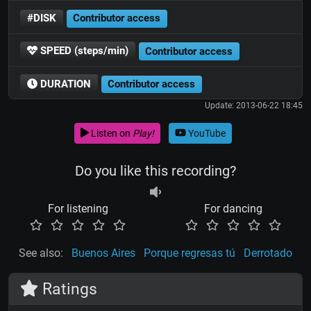
#DISK
Contributor access
SPEED (steps/min)
Contributor access
DURATION
Contributor access
Update: 2013-06-22 18:45
Listen on
Play!
YouTube
Do you like this recording?
For listening
For dancing
See also:
Buenos Aires
Porque regresas tú
Derrotado
Ratings