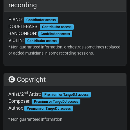
recording
PIANO:
Contributor access
DOUBLEBASS:
Contributor access
BANDONEON:
Contributor access
VIOLIN:
Contributor access
* Non guaranteed information; orchestras sometimes replaced
or added musicians in some recording sessions.
Copyright
nd
Artist/2
Artist:
Premium or TangoDJ access
Composer:
Premium or TangoDJ access
Author:
Premium or TangoDJ access
* Non guaranteed information