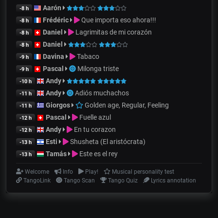
Aarón
-8 h
Frédéric
Que importa eso ahora!!!
-8 h
Daniel
Lagrimitas de mi corazón
-8 h
Daniel
-8 h
Davina
Tabaco
-9 h
Pascal
Milonga triste
-9 h
Andy
-10 h
Andy
Adiós muchachos
-11 h
Giorgos
Golden age, Regular, Feeling
-11 h
Pascal
Fuelle azul
-12 h
Andy
En tu corazon
-12 h
Esti
Shusheta (El aristócrata)
-13 h
Tamás
Este es el rey
-13 h
Welcome
Info
Play!
Musical personality test
TangoLink
Tango Scan
Tango Quiz
Lyrics annotation