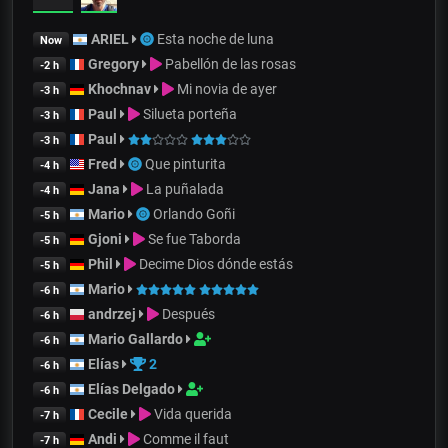
ARIEL
Esta noche de luna
Now
Gregory
Pabellón de las rosas
-2 h
Khochnav
Mi novia de ayer
-3 h
Paul
Silueta porteña
-3 h
Paul
-3 h
Fred
Que pinturita
-4 h
Jana
La puñalada
-4 h
Mario
Orlando Goñi
-5 h
Gjoni
Se fue Taborda
-5 h
Phil
Decime Dios dónde estás
-5 h
Mario
-6 h
andrzej
Después
-6 h
Mario Gallardo
-6 h
Elías
2
-6 h
Elías Delgado
-6 h
Cecile
Vida querida
-7 h
Andi
Comme il faut
-7 h