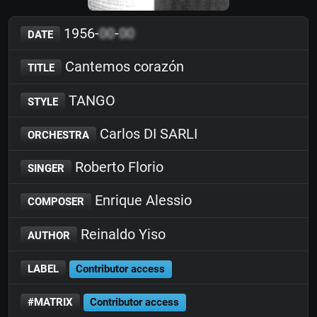
1956-
00
-
00
DATE
Cantemos corazón
TITLE
TANGO
STYLE
Carlos DI SARLI
ORCHESTRA
Roberto Florio
SINGER
Enrique Alessio
COMPOSER
Reinaldo Yiso
AUTHOR
LABEL
Contributor access
#MATRIX
Contributor access