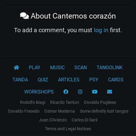
About Cantemos corazón
To add a comment, you must
log in
first.
PLAY
MUSIC
SCAN
TANGOLINK
TANDA
QUIZ
ARTICLES
PSY
CARDS
WORKSHOPS
Rodolfo Biagi
Ricardo Tanturi
Osvaldo Pugliese
Osvaldo Fresedo
Osmar Maderna
Some definitly lost tangos
Juan D'Arienzo
Carlos Di Sarli
Terms and Legal Notices