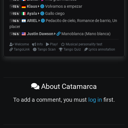
Klaus
Volvamos a empezar
-15 h
Ayala
Gallo ciego
-15 h
ARIEL
Pedacito de cielo, Romance de barrio, Un
-16 h
placer
Justin Dawson
Manoblanca (Mano blanca)
-16 h
Welcome
Info
Play!
Musical personality test
TangoLink
Tango Scan
Tango Quiz
Lyrics annotation
About Catamarca
To add a comment, you must
log in
first.