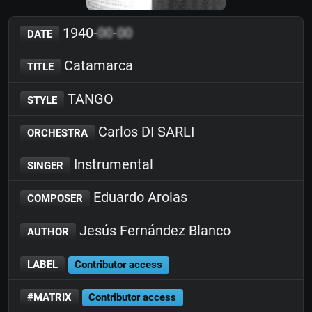
1940-
00
-
00
DATE
Catamarca
TITLE
TANGO
STYLE
Carlos DI SARLI
ORCHESTRA
Instrumental
SINGER
Eduardo Arolas
COMPOSER
Jesús Fernández Blanco
AUTHOR
LABEL
Contributor access
#MATRIX
Contributor access