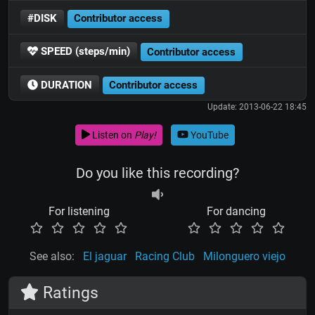
#DISK
Contributor access
SPEED (steps/min)
Contributor access
DURATION
Contributor access
Update: 2013-06-22 18:45
Listen on
Play!
YouTube
Do you like this recording?
For listening
For dancing
See also:
El jaguar
Racing Club
Milonguero viejo
Ratings