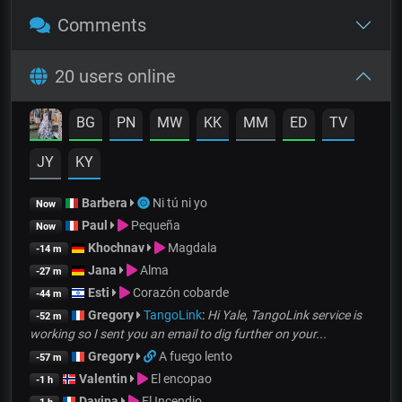
Comments
20 users online
BG
PN
MW
KK
MM
ED
TV
JY
KY
Barbera
Ni tú ni yo
Now
Paul
Pequeña
Now
Khochnav
Magdala
-14 m
Jana
Alma
-27 m
Esti
Corazón cobarde
-44 m
Gregory
TangoLink
:
Hi Yale, TangoLink service is
-52 m
working so I sent you an email to dig further on your...
Gregory
A fuego lento
-57 m
Valentin
El encopao
-1 h
Davina
El Incendio