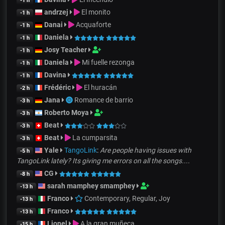
-1 h
andrzej
El monito
-1 h
Danai
Acquaforte
-1 h
Daniela
-1 h
Josy Teacher
-1 h
Daniela
Mi fuelle rezonga
-1 h
Davina
-1 h
Frédéric
El huracán
-2 h
Jana
Romance de barrio
-3 h
Roberto Moya
-3 h
Beat
-3 h
Beat
La cumparsita
-3 h
Yale
TangoLink
:
Are people having issues with
-5 h
TangoLink lately? Its giving me errors on all the songs....
CG
-8 h
sarah mamphey smamphey
-13 h
Franco
Contemporary, Regular, Joy
-13 h
Franco
-13 h
Lionel
A la gran muñeca
-15 h