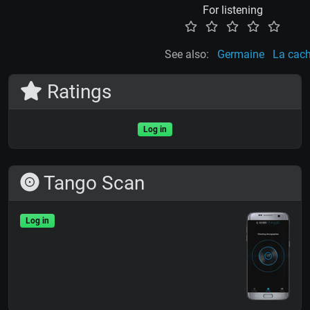
For listening
See also:
Germaine
La cach
Ratings
Log in
Tango Scan
Log in