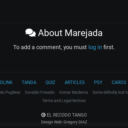
About Marejada
To add a comment, you must
log in
first.
OLINK
TANDA
QUIZ
ARTICLES
PSY
CARDS
do Pugliese
Osvaldo Fresedo
Osmar Maderna
Some definitly lost 
Terms and Legal Notices
EL RECODO TANGO
Design Web: Gregory DIAZ