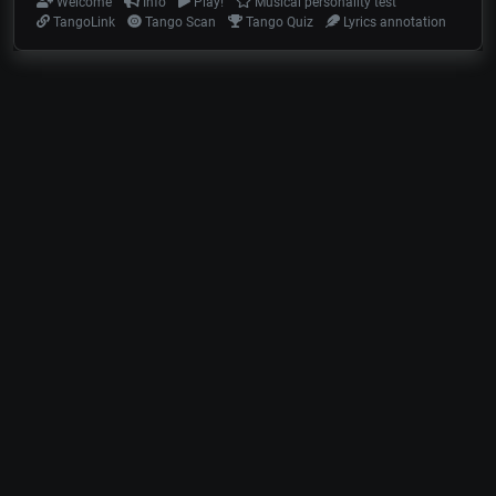
Welcome
Info
Play!
Musical personality test
TangoLink
Tango Scan
Tango Quiz
Lyrics annotation