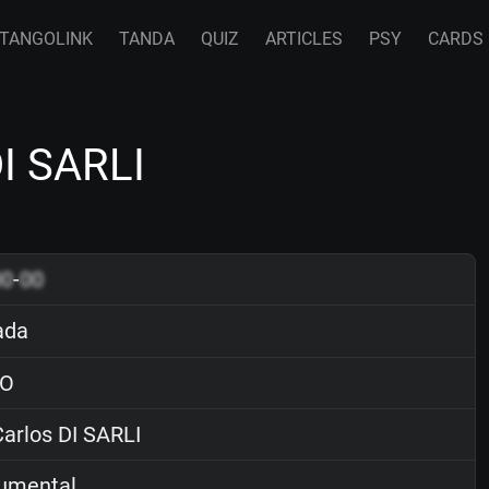
TANGOLINK
TANDA
QUIZ
ARTICLES
PSY
CARDS
I SARLI
00
-
00
ada
O
arlos DI SARLI
rumental