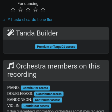
For dancing
ila
Y hasta el cardo tiene flor
Tanda Builder
Premium or TangoDJ access
Orchestra members on this
recording
PIANO:
Contributor access
DOUBLEBASS:
Contributor access
BANDONEON:
Contributor access
VIOLIN:
Contributor access
* Non guaranteed information; orchestras sometimes replaced