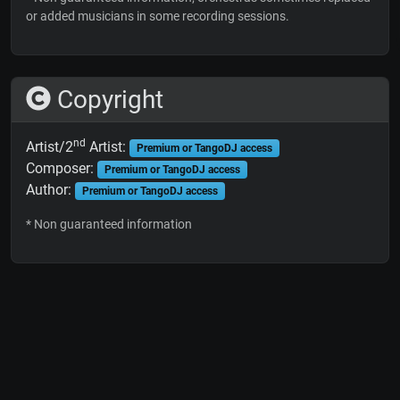
or added musicians in some recording sessions.
Copyright
nd
Artist/2
Artist:
Premium or TangoDJ access
Composer:
Premium or TangoDJ access
Author:
Premium or TangoDJ access
* Non guaranteed information