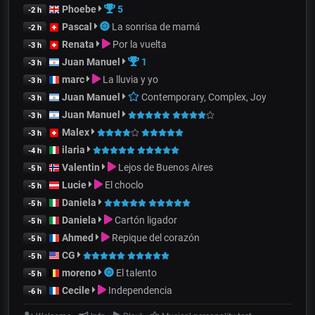
Phoebe
5
-2 h
Pascal
La sonrisa de mamá
-2 h
Renata
Por la vuelta
-3 h
Juan Manuel
1
-3 h
marc
La lluvia y yo
-3 h
Juan Manuel
Contemporary, Complex, Joy
-3 h
Juan Manuel
-3 h
Malex
-3 h
ilaria
-4 h
Valentin
Lejos de Buenos Aires
-5 h
Lucie
El choclo
-5 h
Daniela
-5 h
Daniela
Cartón ligador
-5 h
Ahmed
Repique del corazón
-5 h
CG
-5 h
moreno
El talento
-5 h
Cecile
Independencia
-6 h