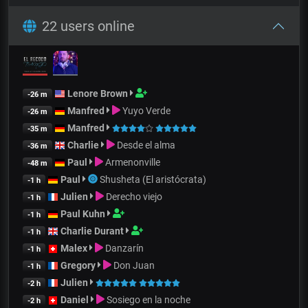
22 users online
Lenore Brown
-26 m
Manfred
Yuyo Verde
-26 m
Manfred
-35 m
Charlie
Desde el alma
-36 m
Paul
Armenonville
-48 m
Paul
Shusheta (El aristócrata)
-1 h
Julien
Derecho viejo
-1 h
Paul Kuhn
-1 h
Charlie Durant
-1 h
Malex
Danzarín
-1 h
Gregory
Don Juan
-1 h
Julien
-2 h
Daniel
Sosiego en la noche
-2 h