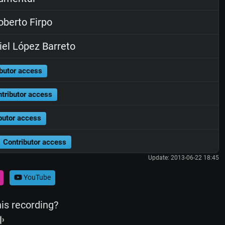
berto Firpo
el López Barreto
butor access
tributor access
butor access
Contributor access
Update: 2013-06-22 18:45
YouTube
his recording?