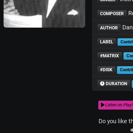
Ro
COMPOSER
Dani
AUTHOR
LABEL
Contri
#MATRIX
Con
#DISK
Contri
DURATION
Listen on
Play!
Do you like t