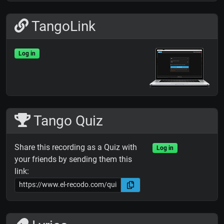
TangoLink
Log in
Tango Quiz
Share this recording as a Quiz with
Log in
your friends by sending them this
link: