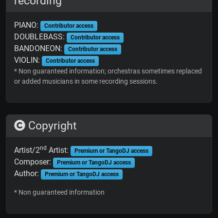
recording
PIANO:
Contributor access
DOUBLEBASS:
Contributor access
BANDONEON:
Contributor access
VIOLIN:
Contributor access
* Non guaranteed information; orchestras sometimes replaced
or added musicians in some recording sessions.
Copyright
nd
Artist/2
Artist:
Premium or TangoDJ access
Composer:
Premium or TangoDJ access
Author:
Premium or TangoDJ access
* Non guaranteed information