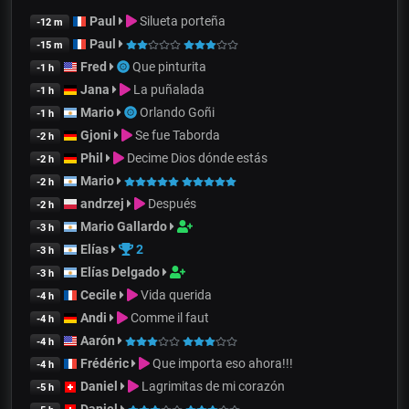
Paul
Silueta porteña
-12 m
Paul
-15 m
Fred
Que pinturita
-1 h
Jana
La puñalada
-1 h
Mario
Orlando Goñi
-1 h
Gjoni
Se fue Taborda
-2 h
Phil
Decime Dios dónde estás
-2 h
Mario
-2 h
andrzej
Después
-2 h
Mario Gallardo
-3 h
Elías
2
-3 h
Elías Delgado
-3 h
Cecile
Vida querida
-4 h
Andi
Comme il faut
-4 h
Aarón
-4 h
Frédéric
Que importa eso ahora!!!
-4 h
Daniel
Lagrimitas de mi corazón
-5 h