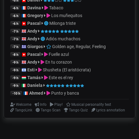
Daniel
-5 h
Davina
Tabaco
-6 h
Gregory
Los muñequitos
-6 h
Pascal
Milonga triste
-6 h
Andy
-7 h
Andy
Adiós muchachos
-7 h
Giorgos
Golden age, Regular, Feeling
-7 h
Pascal
Fuelle azul
-8 h
Andy
En tu corazon
-9 h
Esti
Shusheta (El aristócrata)
-9 h
Tamás
Este es el rey
-9 h
Daniela
-9 h
Ahmed
Punto y banca
-10 h
Welcome
Info
Play!
Musical personality test
TangoLink
Tango Scan
Tango Quiz
Lyrics annotation