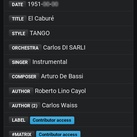
1951-
00
-
00
DATE
El Caburé
TITLE
TANGO
STYLE
Carlos DI SARLI
ORCHESTRA
Instrumental
SINGER
Arturo De Bassi
COMPOSER
Roberto Lino Cayol
AUTHOR
Carlos Waiss
AUTHOR (2)
LABEL
Contributor access
#MATRIX
Contributor access