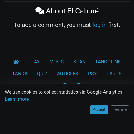
About El Caburé
To add a comment, you must
log in
first.
PLAY
MUSIC
SCAN
TANGOLINK
TANDA
QUIZ
ARTICLES
PSY
CARDS
WORKSHOPS
We use cookies to collect statistics via Google Analytics.
Rodolfo Biagi
Ricardo Tanturi
Osvaldo Pugliese
Learn more
Osvaldo Fresedo
Osmar Maderna
Some definitly lost tangos
Accept
Decline
Juan D'Arienzo
Carlos Di Sarli
Terms and Legal Notices