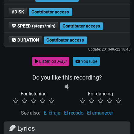
#DISK
Contributor access
SPEED (steps/min)
Contributor access
DURATION
Contributor access
Update: 2013-06-22 18:45
Listen on
Play!
YouTube
Do you like this recording?
For listening
For dancing
See also:
El ciruja
El recodo
El amanecer
Lyrics